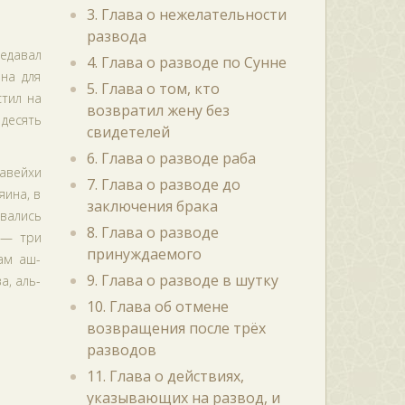
3. Глава о нежелательности
развода
редавал
4. Глава о разводе по Сунне
на для
5. Глава о том, кто
стил на
возвратил жену без
 десять
свидетелей
6. Глава о разводе раба
авейхи
7. Глава о разводе до
яина, в
заключения брака
ивались
8. Глава о разводе
 — три
принуждаемого
мам аш-
9. Глава о разводе в шутку
а, аль-
10. Глава об отмене
возвращения после трёх
разводов
11. Глава о действиях,
указывающих на развод, и