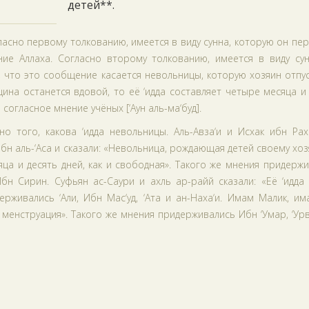
детей**.
ласно первому толкованию, имеется в виду сунна, которую он пе
ние Аллаха. Согласно второму толкованию, имеется в виду сун
 что это сообщение касается невольницы, которую хозяин отпу
щина останется вдовой, то её ‘идда составляет четыре месяца и
согласное мнение учёных [‘Аун аль-ма‘буд].
о того, какова ‘идда невольницы. Аль-Авза‘и и Исхак ибн Рах
бн аль-‘Аса и сказали: «Невольница, рождающая детей своему хоз
яца и десять дней, как и свободная». Такого же мнения придерж
бн Сирин. Суфьян ас-Саури и ахль ар-райй сказали: «Её ‘идда
рживались ‘Али, Ибн Мас‘уд, ‘Ата и ан-Наха‘и. Имам Малик, и
 менструация». Такого же мнения придерживались Ибн ‘Умар, ‘Урв