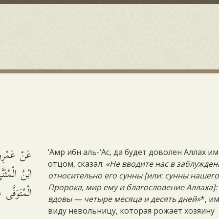
عَنْ عَمْرِو 
‘Амр ибн аль-‘Ас, да будет доволен Аллах им
отцом, сказал:
«Не вводите нас в заблужден
ابْنُ الْمُثَنّ
относительно его сунны [или: сунны нашег
الْمُتَوَفَّى .
Пророка, мир ему и благословение Аллаха]: 
вдовы — четыре месяца и десять дней»
*, и
виду невольницу, которая рожает хозяину