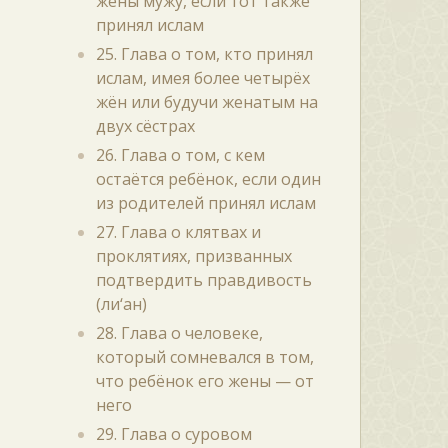
жены мужу, если тот также
принял ислам
25. Глава о том, кто принял
ислам, имея более четырёх
жён или будучи женатым на
двух сёстрах
26. Глава о том, с кем
остаётся ребёнок, если один
из родителей принял ислам
27. Глава о клятвах и
проклятиях, призванных
подтвердить правдивость
(ли‘ан)
28. Глава о человеке,
который сомневался в том,
что ребёнок его жены — от
него
29. Глава о суровом