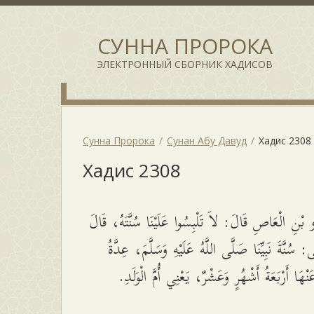
СУННА ПРОРОКА
ЭЛЕКТРОННЫЙ СБОРНИК ХАДИСОВ
Сунна Пророка
Сунан Абу Давуд
Хадис 2308
Хадис 2308
بْنِ الْعَاصِ قَالَ: لاَ تَلْبِسُوا عَلَيْنَا سُنَّتَهُ، قَالَ
َى: سُنَّةَ نَبِيِّنَا صَلَّى اللَّهُ عَلَيْهِ وَسَلَّمَ، عِدَّةُ
عَنْهَا أَرْبَعَةُ أَشْهُرٍ وَعَشْرٌ، يَعْنِي أُمَّ الْوَلَدِ