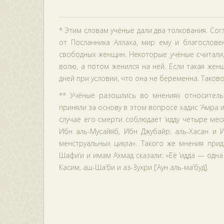
* Этим словам учёные дали два толкования. Сог
от Посланника Аллаха, мир ему и благослове
свободных женщин. Некоторые учёные считали,
волю, а потом женился на ней. Если такая жен
дней при условии, что она не беременна. Таково 
** Учёные разошлись во мнениях относительн
приняли за основу в этом вопросе хадис ‘Амра и
случае его смерти соблюдает ‘идду четыре мес
Ибн аль-Мусайяб, Ибн Джубайр, аль-Хасан и И
менструальных цикла». Такого же мнения приде
Шафи‘и и имам Ахмад сказали: «Её ‘идда — одна
Касим, аш-Ша‘би и аз-Зухри [‘Аун аль-ма‘буд].