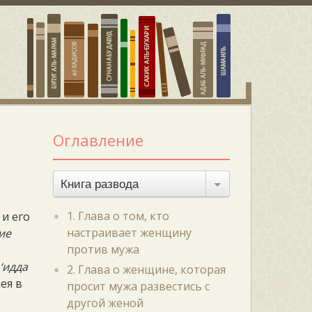
Оглавление
Книга развода
1. Глава о том, кто
 и его
настраивает женщину
ие
против мужа
о
‘идда
2. Глава о женщине, которая
мея в
просит мужа развестись с
другой женой