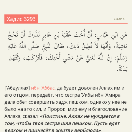
Хадис 3293
сахих
عَنِ ابْنِ عَبَّاسٍ: أَنَّ أُخْتَ عُقْبَةَ بْنِ عَامِرٍ نَذَرَتْ أَنْ تَحُجَّ
مَاشِيَةً، وَأَنَّهَا لاَ تُطِيقُ ذَلِكَ، فَقَالَ النَّبِيُّ صَلَّى اللَّهُ عَلَيْهِ
وَسَلَّمَ: إِنَّ اللَّهَ لَغَنِيٌّ عَنْ مَشْيِ أُخْتِكَ، فَلْتَرْكَبْ، وَلْتُهْدِ
بَدَنَةً.
[‘Абдуллах]
ибн ‘Аббас
, да будет доволен Аллах им и
его отцом, передаёт, что сестра ‘Укбы ибн ‘Амира
дала обет совершить хадж пешком, однако у неё не
было на это сил, и Пророк, мир ему и благословение
Аллаха, сказал:
«Поистине, Аллах не нуждается в
том, чтобы твоя сестра шла пешком. Пусть едет
верхом и принесёт в жертву верблюда»
.