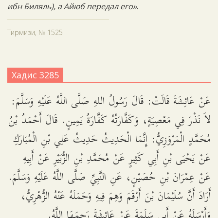
ибн Биляль), а Айюб передал его»
.
Тирмизи, № 1525
Хадис 3285
عَنْ عَائِشَةَ قَالَتْ: قَالَ رَسُولُ اللهِ صَلَّى اللَّهُ عَلَيْهِ وَسَلَّمَ:
لاَ نَذْرَ فِي مَعْصِيَةٍ، وَكَفَّارَتُهُ كَفَّارَةُ يَمِينٍ. قَالَ أَحْمَدُ بْنُ
مُحَمَّدٍ الْمَرْوَزِيُّ: إِنَّمَا الْحَدِيثُ حَدِيثُ عَلِي بْنِ الْمُبَارَكِ
عَنْ يَحْيَى بْنِ أَبِي كَثِيرٍ عَنْ مُحَمَّدِ بْنِ الزُّبَيْرِ عَنْ أَبِيهِ
عَنْ عِمْرَانَ بْنِ حُصَيْنٍ، عَنِ النَّبِيِّ صَلَّى اللَّهُ عَلَيْهِ وَسَلَّمَ.
أَرَادَ أَنَّ سُلَيْمَانَ بْنَ أَرْقَمَ وَهِمَ فِيهِ وَحَمَلَهُ عَنْهُ الزُّهْرِيُّ،
وَأَرْسَلَهُ عَنْ أَبِي سَلَمَةَ عَنْ عَائِشَةَ رَحِمَهَا اللَّهُ.