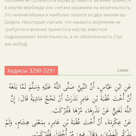
паломник не облачился в ихрам до миката. Веление принести
в жертву верблюда они считали указанием на желательность.
Это мнения Малика и наиболее сильное из двух мнения аш-
Шафи‘и. Некоторые считали, что никакого искупления не
требуется и веление принести в жертву животное
подразумевает желательность, а не обязательность [‘Аун
аль-ма‘буд].
Хадисы 3290-3291
сахих
عَنِ ابْنِ عَبَّاسٍ، أَنَّ النَّبِيَّ صَلَّى اللَّهُ عَلَيْهِ وَسَلَّمَ لَمَّا بَلَغَهُ
أَنَّ أُخْتَ عُقْبَةَ بْنِ عَامِرٍ نَذَرَتْ أَنْ تَحُجَّ مَاشِيَةً قَالَ: إِنَّ
اللَّهَ لَغَنِيٌّ عَنْ نَذْرِهَا، مُرْهَا فَلْتَرْكَبْ.
عَنْ عِكْرِمَةَ، أَنَّ أُخْتَ عُقْبَةَ بْنِ عَامِرٍ، بِمَعْنَى هِشَامٍ، وَلَمْ
يَذْكُرِ الْهَدْيَ، وَقَالَ فِيهِ: مُرْ أُخْتَكَ فَلْتَرْكَبْ.