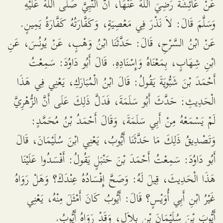
عَنْ عَائِشَةَ رَضِيَ اللَّهُ عَنْهَا، أَنَّ النَّبِيَّ صَلَّى اللَّهُ عَلَيْهِ
وَسَلَّمَ قَالَ: لاَ نَذْرَ فِي مَعْصِيَةٍ، وَكَفَّارَتُهُ كَفَّارَةُ يَمِينٍ.
عَنْ ابْنُ السَّرْحِ، قَالَ: حَدَّثَنَا ابْنُ وَهْبٍ، عَنْ يُونُسَ، عَنِ
ابْنِ شِهَابٍ، بِمَعْنَاهُ وَإِسْنَادِهِ. قَالَ أَبُو دَاوُدَ: سَمِعْتُ
أَحْمَدَ بْنَ شَبُّويَةَ يَقُولُ: قَالَ ابْنُ الْمُبَارَكِ، يَعْنِي فِي هَذَا
الْحَدِيثِ: حَدَّثَ أَبُو سَلَمَةَ، فَدَلَّ ذَلِكَ عَلَى أَنَّ الزُّهْرِيَّ
لَمْ يَسْمَعْهُ مِنْ أَبِي سَلَمَةَ، وَقَالَ أَحْمَدُ بْنُ مُحَمَّدٍ:
وَتَصْدِيقُ ذَلِكَ مَا حَدَّثَنَا أَيُّوبُ، يَعْنِي ابْنَ سُلَيْمَانَ، قَالَ
أَبُو دَاوُدَ: سَمِعْتُ أَحْمَدَ بْنَ حَنْبَلٍ يَقُولُ: أَفْسَدُوا عَلَيْنَا
هَذَا الْحَدِيثَ، قِيلَ لَهُ: وَصَحَّ إِفْسَادُهُ عِنْدَكَ؟ وَهَلْ رَوَاهُ
غَيْرُ ابْنِ أَبِي أُوَيْسٍ؟ قَالَ: أَيُّوبُ كَانَ أَمْثَلَ مِنْهُ، يَعْنِي
أَيُّوبَ بْنَ سُلَيْمَانَ بْنِ بِلاَلٍ، وَقَدْ رَوَاهُ أَيُّوبُ.