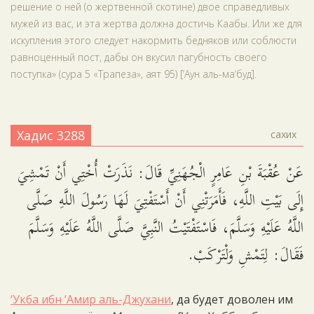
решение о ней (о жертвенной скотине) двое справедливых
мужей из вас, и эта жертва должна достичь Каабы. Или же для
искупления этого следует накормить бедняков или соблюсти
равноценный пост, дабы он вкусил пагубность своего
поступка» (сура 5 «Трапеза», аят 95) [‘Аун аль-ма‘буд].
Хадис 3288
сахих
عَنْ عُقْبَةَ بْنِ عَامِرٍ الْجُهَنِيِّ قَالَ: نَذَرَتْ أُخْتِي أَنْ تَمْشِيَ
إِلَى بَيْتِ اللَّهِ، فَأَمَرَتْنِي أَنْ أَسْتَفْتِيَ لَهَا رَسُولَ اللَّهِ صَلَّى
اللَّهُ عَلَيْهِ وَسَلَّمَ، فَاسْتَفْتَيْتُ النَّبِيَّ صَلَّى اللَّهُ عَلَيْهِ وَسَلَّمَ
فَقَالَ: لِتَمْشِ وَلْتَرْكَبْ.
‘Укба ибн ‘Амир аль-Джухани
, да будет доволен им