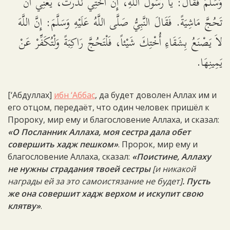
وَسَلَّمَ فَقَالَ: يَا رَسُولَ اللَّهِ، إِنَّ أُخْتِي نَذَرَتْ، يَعْنِي أَنْ
تَحُجَّ مَاشِيَةً. فَقَالَ النَّبِيُّ صَلَّى اللَّهُ عَلَيْهِ وَسَلَّمَ: إِنَّ اللَّهَ
لاَ يَصْنَعُ بِشَقَاءِ أُخْتِكَ شَيْئاً، فَلْتَحُجَّ رَاكِبَةً وَلْتُكَفِّرْ عَنْ
يَمِينِهَا.
[‘Абдуллах]
ибн ‘Аббас
, да будет доволен Аллах им и
его отцом, передаёт, что один человек пришёл к
Пророку, мир ему и благословение Аллаха, и сказал:
«О Посланник Аллаха, моя сестра дала обет
совершить хадж пешком»
. Пророк, мир ему и
благословение Аллаха, сказал:
«Поистине, Аллаху
не нужны страдания твоей сестры
[и никакой
награды ей за это самоистязание не будет]
. Пусть
же она совершит хадж верхом и искупит свою
клятву»
.