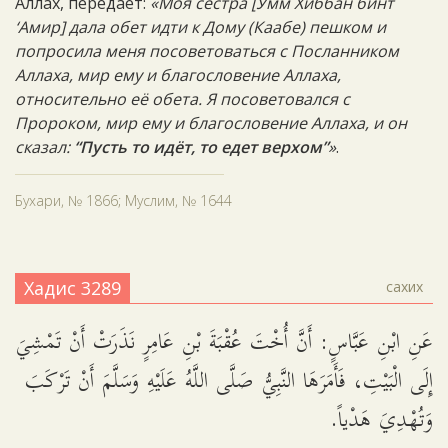
Аллах, передаёт:
«Моя сестра [Умм Хиббан бинт
‘Амир] дала обет идти к Дому (Каабе) пешком и
попросила меня посоветоваться с Посланником
Аллаха, мир ему и благословение Аллаха,
относительно её обета. Я посоветовался с
Пророком, мир ему и благословение Аллаха, и он
сказал:
“Пусть то идёт, то едет верхом”
»
.
Бухари, № 1866; Муслим, № 1644
Хадис 3289
сахих
عَنِ ابْنِ عَبَّاسٍ: أَنَّ أُخْتَ عُقْبَةَ بْنِ عَامِرٍ نَذَرَتْ أَنْ تَمْشِيَ
إِلَى الْبَيْتِ، فَأَمَرَهَا النَّبِيُّ صَلَّى اللَّهُ عَلَيْهِ وَسَلَّمَ أَنْ تَرْكَبَ
وَتُهْدِيَ هَدْياً.