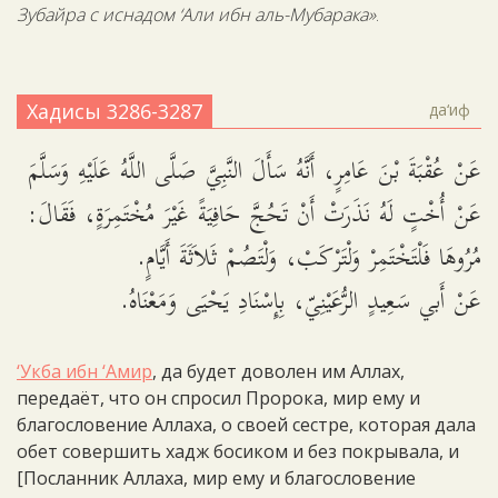
Зубайра с иснадом ‘Али ибн аль-Мубарака»
.
Хадисы 3286-3287
да‘иф
عَنْ عُقْبَةَ بْنَ عَامِرٍ، أَنَّهُ سَأَلَ النَّبِيَّ صَلَّى اللَّهُ عَلَيْهِ وَسَلَّمَ
عَنْ أُخْتٍ لَهُ نَذَرَتْ أَنْ تَحُجَّ حَافِيَةً غَيْرَ مُخْتَمِرَةٍ، فَقَالَ:
مُرُوهَا فَلْتَخْتَمِرْ وَلْتَرْكَبْ، وَلْتَصُمْ ثَلاَثَةَ أَيَّامٍ.
عَنْ أَبي سَعِيدٍ الرُّعَيْنِيّ، بِإِسْنَادِ يَحْيَى وَمَعْنَاهُ.
‘Укба ибн ‘Амир
, да будет доволен им Аллах,
передаёт, что он спросил Пророка, мир ему и
благословение Аллаха, о своей сестре, которая дала
обет совершить хадж босиком и без покрывала, и
[Посланник Аллаха, мир ему и благословение