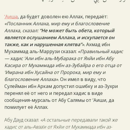
‘Аиша
, да будет доволен ею Аллах, передаёт:
«Посланник Аллаха, мир ему и благословение
Аллаха, сказал:
“Не может быть обета, который
является ослушанием Аллаха, и искупается он
также, как и нарушенная клятва”
»
. Ахмад ибн
Мухаммад аль-Маррузи сказал:
«Правильный хадис
— хадис ‘Али ибн аль-Мубарака от Яхйи ибн Абу
Касира от Мухаммада ибн аз-Зубайра о его отца от
‘Имрана ибн Хусайна от Пророка, мир ему и
благословение Аллаха»
. Он имел в виду, что
Сулейман ибн Аркам допустил ошибку и аз-Зухри
перенял её от него и передал хадис в виде
сообщения-мурсаль от Абу Салямы от ‘Аиши, да
помилует её Аллах.
Абу Дауд сказал:
«А остальные передавали такой же
хадис от аль-Авза‘и от Яхйи от Мухаммада ибн аз-