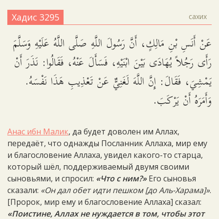
Хадис 3295
сахих
عَنْ أَنَسِ بْنِ مَالِكٍ، أَنَّ رَسُولَ اللَّهِ صَلَّى اللَّهُ عَلَيْهِ وَسَلَّمَ
رَأَى رَجُلاً يُهَادَى بَيْنَ ابْنَيْهِ، فَسَأَلَ عَنْهُ، فَقَالُوا: نَذَرَ أَنْ
يَمْشِيَ، فَقَالَ: إِنَّ اللَّهَ لَغَنِيٌّ عَنْ تَعْذِيبِ هَذَا نَفْسَهُ.
وَأَمَرَهُ أَنْ يَرْكَبَ.
Анас ибн Малик
, да будет доволен им Аллах,
передаёт, что однажды Посланник Аллаха, мир ему
и благословение Аллаха, увидел какого-то старца,
который шёл, поддерживаемый двумя своими
сыновьями, и спросил:
«Что с ним?»
Его сыновья
сказали:
«Он дал обет идти пешком [до Аль-Харама]»
.
[Пророк, мир ему и благословение Аллаха] сказал:
«Поистине, Аллах не нуждается в том, чтобы этот