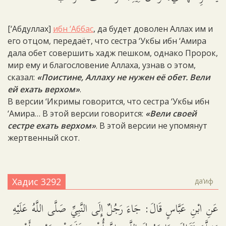
[‘Абдуллах]
ибн ‘Аббас
, да будет доволен Аллах им и
его отцом, передаёт, что сестра ‘Укбы ибн ‘Амира
дала обет совершить хадж пешком, однако Пророк,
мир ему и благословение Аллаха, узнав о этом,
сказал:
«Поистине, Аллаху не нужен её обет. Вели
ей ехать верхом»
.
В версии ‘Икримы говорится, что сестра ‘Укбы ибн
‘Амира… В этой версии говорится:
«Вели своей
сестре ехать верхом»
. В этой версии не упомянут
жертвенный скот.
Хадис 3292
да‘иф
عَنِ ابْنِ عَبَّاسٍ قَالَ: جَاءَ رَجُلٌ إِلَى النَّبِيِّ صَلَّى اللَّهُ عَلَيْهِ