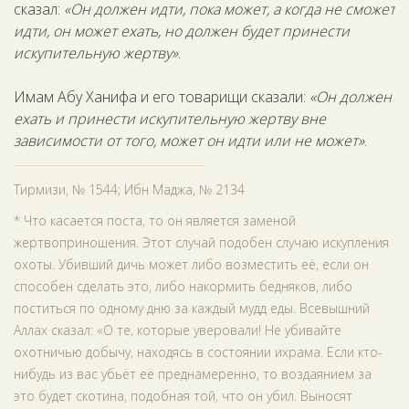
сказал:
«Он должен идти, пока может, а когда не сможет
идти, он может ехать, но должен будет принести
искупительную жертву»
.
Имам Абу Ханифа и его товарищи сказали:
«Он должен
ехать и принести искупительную жертву вне
зависимости от того, может он идти или не может»
.
Тирмизи, № 1544; Ибн Маджа, № 2134
* Что касается поста, то он является заменой
жертвоприношения. Этот случай подобен случаю искупления
охоты. Убивший дичь может либо возместить её, если он
способен сделать это, либо накормить бедняков, либо
поститься по одному дню за каждый мудд еды. Всевышний
Аллах сказал: «О те, которые уверовали! Не убивайте
охотничью добычу, находясь в состоянии ихрама. Если кто-
нибудь из вас убьёт её преднамеренно, то воздаянием за
это будет скотина, подобная той, что он убил. Выносят