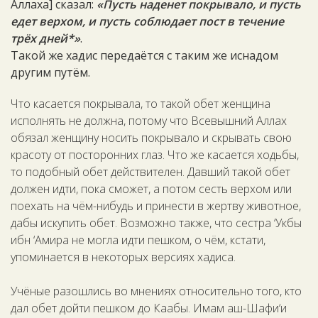
Аллаха] сказал:
«Пусть наденет покрывало, и пусть
едет верхом, и пусть соблюдает пост в течение
трёх дней*»
.
Такой же хадис передаётся с таким же иснадом
другим путём.
Что касается покрывала, то такой обет женщина
исполнять не должна, потому что Всевышний Аллах
обязал женщину носить покрывало и скрывать свою
красоту от посторонних глаз. Что же касается ходьбы,
то подобный обет действителен. Давший такой обет
должен идти, пока сможет, а потом сесть верхом или
поехать на чём-нибудь и принести в жертву животное,
дабы искупить обет. Возможно также, что сестра ‘Укбы
ибн ‘Амира не могла идти пешком, о чём, кстати,
упоминается в некоторых версиях хадиса.
Учёные разошлись во мнениях относительно того, кто
дал обет дойти пешком до Каабы. Имам аш-Шафи‘и