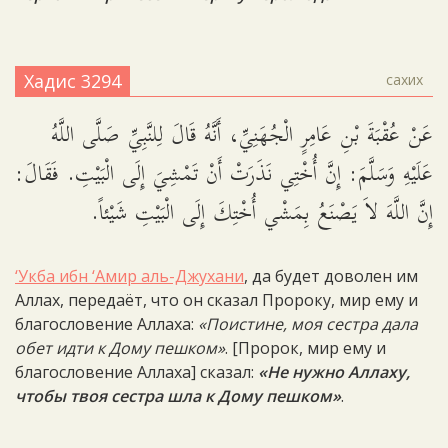
Хадис 3294
сахих
عَنْ عُقْبَةَ بْنِ عَامِرٍ الْجُهَنِيِّ، أَنَّهُ قَالَ لِلنَّبِيِّ صَلَّى اللَّهُ
عَلَيْهِ وَسَلَّمَ: إِنَّ أُخْتِي نَذَرَتْ أَنْ تَمْشِيَ إِلَى الْبَيْتِ. فَقَالَ:
إِنَّ اللَّهَ لاَ يَصْنَعُ بِمَشْي أُخْتِكَ إِلَى الْبَيْتِ شَيْئاً.
‘Укба ибн ‘Амир аль-Джухани
, да будет доволен им
Аллах, передаёт, что он сказал Пророку, мир ему и
благословение Аллаха:
«Поистине, моя сестра дала
обет идти к Дому пешком»
. [Пророк, мир ему и
благословение Аллаха] сказал:
«Не нужно Аллаху,
чтобы твоя сестра шла к Дому пешком»
.