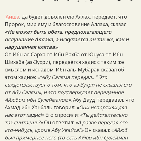
‘Аиша
, да будет доволен ею Аллах, передаёт, что
Пророк, мир ему и благословение Аллаха, сказал:
«Не может быть обета, предполагающего
ослушание Аллаха, а искупается он так же, как и
нарушенная клятва»
.
От Ибн ас-Сарха от Ибн Вахба от Юнуса от Ибн
Шихаба (аз-Зухри), передаётся хадис с таким же
смыслом и иснадом. Ибн аль-Мубарак сказал об
этом хадисе:
«“Абу Саляма передал…” Это
свидетельствует о том, что аз-Зухри не слышал его
от Абу Салямы, и это подтверждает переданное
Айюбом ибн Сулейманом»
. Абу Дауд передавал, что
Ахмад ибн Ханбаль говорил:
«Они испортили для
нас этот хадис!»
Его спросили:
«Ты действительно
так считаешь?»
Он ответил:
«А разве передал его
кто-нибудь, кроме Абу Увайса?»
Он сказал:
«Айюб
был примернее него (то есть Айюб ибн Сулейман