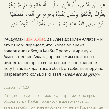
عَنِ ابْنِ عَبَّاسٍ، أَنَّ النَّبِيَّ صَلَّى اللَّهُ عَلَيْهِ وَسَلَّمَ مَرَّ وَهُوَ
يَطُوفُ بِالْكَعْبَةِ بِإِنْسَانٍ يَقُودُهُ بِخِزَامَةٍ فِي أَنْفِهِ، فَقَطَعَهَا
النَّبِيُّ صَلَّى اللَّهُ عَلَيْهِ وَسَلَّمَ بِيَدِهِ، وَأَمَرَهُ أَنْ يَقُودَهُ بِيَدِهِ.
[‘Абдуллах]
ибн ‘Аббас
, да будет доволен Аллах им и
его отцом, передаёт, что, когда во время
совершения обхода Каабы Пророк, мир ему и
благословение Аллаха, прошёл мимо какого-то
человека, которого вели за волосяное кольцо в
носу [, так как дал такой обет], он собственноручно
разрезал это кольцо и сказал:
«Веди его за руку»
.
Бухари, № 1620
Из хадиса следует, что паломнику разрешается во время
обхода вокруг Каабы произносить дозволенное, хотя
занимать себя поминанием Аллаха и чтением Корана лучше