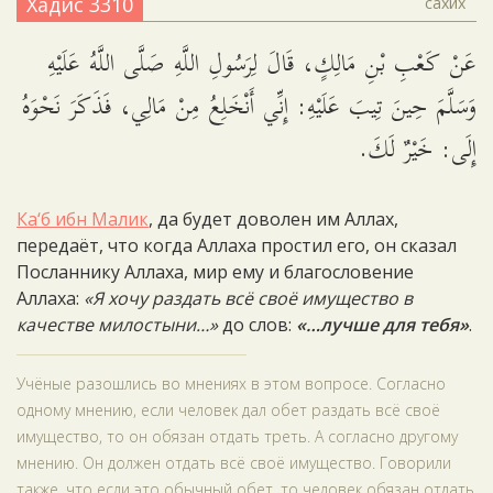
Хадис 3310
сахих
عَنْ كَعْبِ بْنِ مَالِكٍ، قَالَ لِرَسُولِ اللَّهِ صَلَّى اللَّهُ عَلَيْهِ
وَسَلَّمَ حِينَ تِيبَ عَلَيْهِ: إِنِّي أَنْخَلِعُ مِنْ مَالِي، فَذَكَرَ نَحْوَهُ
إِلَى: خَيْرٌ لَكَ.
Ка‘б ибн Малик
, да будет доволен им Аллах,
передаёт, что когда Аллаха простил его, он сказал
Посланнику Аллаха, мир ему и благословение
Аллаха:
«Я хочу раздать всё своё имущество в
качестве милостыни…»
до слов:
«…лучше для тебя»
.
Учёные разошлись во мнениях в этом вопросе. Согласно
одному мнению, если человек дал обет раздать всё своё
имущество, то он обязан отдать треть. А согласно другому
мнению. Он должен отдать всё своё имущество. Говорили
также, что если это обычный обет, то человек обязан отдать