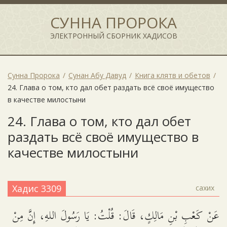
СУННА ПРОРОКА
ЭЛЕКТРОННЫЙ СБОРНИК ХАДИСОВ
Сунна Пророка
Сунан Абу Давуд
Книга клятв и обетов
24. Глава о том, кто дал обет раздать всё своё имущество
в качестве милостыни
24. Глава о том, кто дал обет
раздать всё своё имущество в
качестве милостыни
Хадис 3309
сахих
عَنْ كَعْبِ بْنِ مَالِكٍ، قَالَ: قُلْتُ: يَا رَسُولَ اللهِ، إِنَّ مِنْ