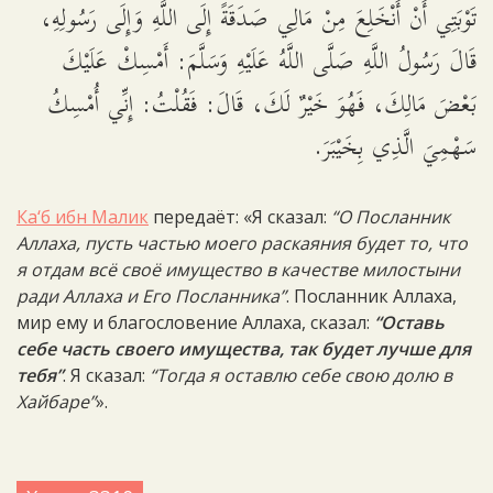
تَوْبَتِي أَنْ أَنْخَلِعَ مِنْ مَالِي صَدَقَةً إِلَى اللَّهِ وَإِلَى رَسُولِهِ،
قَالَ رَسُولُ اللَّهِ صَلَّى اللَّهُ عَلَيْهِ وَسَلَّمَ: أَمْسِكْ عَلَيْكَ
بَعْضَ مَالِكَ، فَهُوَ خَيْرٌ لَكَ، قَالَ: فَقُلْتُ: إِنِّي أُمْسِكُ
سَهْمِيَ الَّذِي بِخَيْبَرَ.
Ка‘б ибн Малик
передаёт: «Я сказал:
“О Посланник
Аллаха, пусть частью моего раскаяния будет то, что
я отдам всё своё имущество в качестве милостыни
ради Аллаха и Его Посланника”
. Посланник Аллаха,
мир ему и благословение Аллаха, сказал:
“Оставь
себе часть своего имущества, так будет лучше для
тебя”
. Я сказал:
“Тогда я оставлю себе свою долю в
Хайбаре”
».