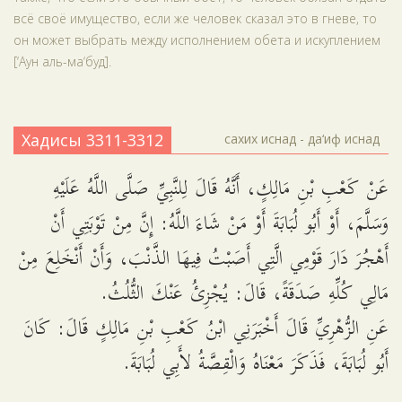
всё своё имущество, если же человек сказал это в гневе, то
он может выбрать между исполнением обета и искуплением
[‘Аун аль-ма‘буд].
Хадисы 3311-3312
сахих иснад - да‘иф иснад
عَنْ كَعْبِ بْنِ مَالِكٍ، أَنَّهُ قَالَ لِلنَّبِيِّ صَلَّى اللَّهُ عَلَيْهِ
وَسَلَّمَ، أَوْ أَبُو لُبَابَةَ أَوْ مَنْ شَاءَ اللَّهُ: إِنَّ مِنْ تَوْبَتِي أَنْ
أَهْجُرَ دَارَ قَوْمِي الَّتِي أَصَبْتُ فِيهَا الذَّنْبَ، وَأَنْ أَنْخَلِعَ مِنْ
مَالِي كُلِّهِ صَدَقَةً، قَالَ: يُجْزِئُ عَنْكَ الثُّلُثُ.
عَنِ الزُّهْرِيِّ قَالَ أَخْبَرَنِي ابْنُ كَعْبِ بْنِ مَالِكٍ قَالَ: كَانَ
أَبُو لُبَابَةَ، فَذَكَرَ مَعْنَاهُ وَالْقِصَّةُ لأَبِي لُبَابَةَ.