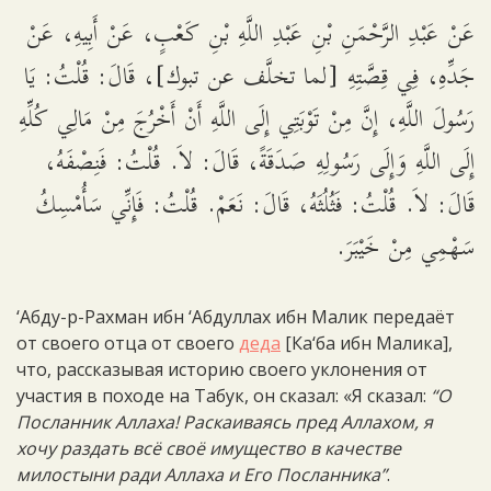
عَنْ عَبْدِ الرَّحْمَنِ بْنِ عَبْدِ اللَّهِ بْنِ كَعْبٍ، عَنْ أَبِيهِ، عَنْ
جَدِّهِ، فِي قِصَّتِهِ [لما تخلَّف عن تبوك]، قَالَ: قُلْتُ: يَا
رَسُولَ اللَّهِ، إِنَّ مِنْ تَوْبَتِي إِلَى اللَّهِ أَنْ أَخْرُجَ مِنْ مَالِي كُلِّهِ
إِلَى اللَّهِ وَإِلَى رَسُولِهِ صَدَقَةً، قَالَ: لاَ. قُلْتُ: فَنِصْفَهُ،
قَالَ: لاَ. قُلْتُ: فَثُلُثَهُ، قَالَ: نَعَمْ. قُلْتُ: فَإِنِّي سَأُمْسِكُ
سَهْمِي مِنْ خَيْبَرَ.
‘Абду-р-Рахман ибн ‘Абдуллах ибн Малик передаёт
от своего отца от своего
деда
[Ка‘ба ибн Малика],
что, рассказывая историю своего уклонения от
участия в походе на Табук, он сказал: «Я сказал:
“О
Посланник Аллаха! Раскаиваясь пред Аллахом, я
хочу раздать всё своё имущество в качестве
милостыни ради Аллаха и Его Посланника”
.