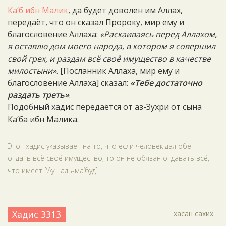
Ка‘б ибн Малик
, да будет доволен им Аллах,
передаёт, что он сказал Пророку, мир ему и
благословение Аллаха:
«Раскаиваясь перед Аллахом,
я оставлю дом моего народа, в котором я совершил
свой грех, и раздам всё своё имущество в качестве
милостыни»
. [Посланник Аллаха, мир ему и
благословение Аллаха] сказал:
«Тебе достаточно
раздать треть»
.
Подобный хадис передаётся от аз-Зухри от сына
Ка‘ба ибн Малика.
Этот хадис указывает на то, что если человек дал обет
отдать всё своё имущество, то он не обязан отдавать всё,
что имеет [‘Аун аль-ма‘буд].
Хадис 3313
хасан сахих