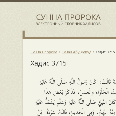
СУННА ПРОРОКА
ЭЛЕКТРОННЫЙ СБОРНИК ХАДИСОВ
Сунна Пророка
Сунан Абу Давуд
Хадис 3715
Хадис 3715
َ قَالَتْ: كَانَ رَسُولُ اللَّهِ صَلَّى اللَّهُ عَلَيْهِ
بُّ الْحَلْوَاءَ وَالْعَسَلَ، فَذَكَرَ بَعْضَ هَذَا
انَ النَّبِيُّ صَلَّى اللَّهُ عَلَيْهِ وَسَلَّم يَشْتَدُّ عَلَيْهِ
مِنْهُ الرِّيحُ. وَفِي الْحَدِيثِ قَالَتْ سَوْدَةُ: بَلْ