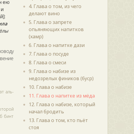
н ею
4. Глава о том, из чего
 и
делают вино
й]:
5. Глава о запрете
ила
опьяняющих напитков
чёлы
(хамр)
6. Глава о напитке дази
поводу
7. Глава о посуде
овение
8. Глава о смеси
9. Глава о набизе из
недозрелых фиников (буср)
10. Глава о набизе
ат аль-
11. Глава о напитке из мёда
12. Глава о набизе, который
оторой
начал бродить
аб бинт
13. Глава о том, кто пьёт
стоя