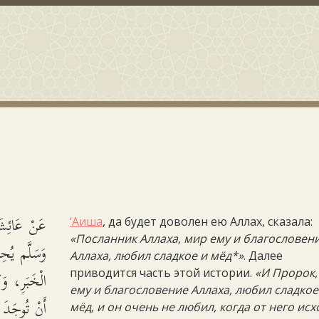
عَنْ عَائِشَة
‘Аиша
, да будет доволен ею Аллах, сказала:
«Посланник Аллаха, мир ему и благословен
وَسَلَّم يُحِ
Аллаха, любил сладкое и мёд*»
. Далее
الْخَبَرِ، وَكَ
приводится часть этой истории.
«И Пророк,
ему и благословение Аллаха, любил сладкое
أَنْ تُوجَدَ 
мёд, и он очень не любил, когда от него ис