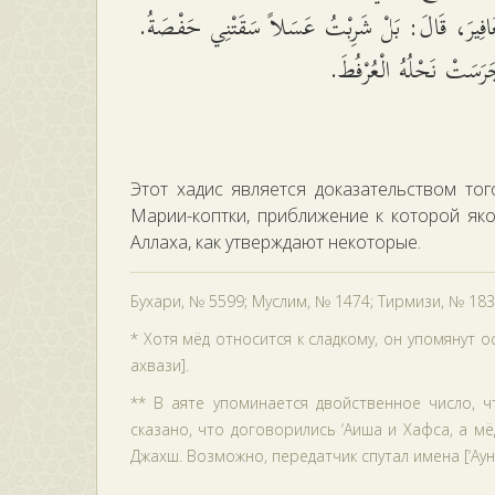
غَافِيرَ، قَالَ: بَلْ شَرِبْتُ عَسَلاً سَقَتْنِي حَفْصَةُ
رَسَتْ نَحْلُهُ الْعُرْفُطَ
Этот хадис является доказательством то
Марии-коптки, приближение к которой як
Аллаха, как утверждают некоторые.
Бухари, № 5599; Муслим, № 1474; Тирмизи, № 18
* Хотя мёд относится к сладкому, он упомянут 
ахвази].
** В аяте упоминается двойственное число, 
сказано, что договорились ‘Аиша и Хафса, а мё
Джахш. Возможно, передатчик спутал имена [‘Аун 