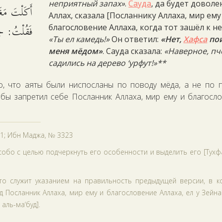
неприятный запах»
.
Сауда
, да будет доволе
أَكَلْتَ مَ.
Аллах, сказала [Посланнику Аллаха, мир ему
فَقُلْتُ: جَ.
благословение Аллаха, когда тот зашёл к не
«Ты ел камедь!»
Он ответил:
«Нет,
Хафса
по
меня мёдом»
. Сауда сказала:
«Наверное, п
садились на дерево ‘урфут!»**
го, что аяты были ниспосланы по поводу мёда, а не по 
обы запретил себе Посланник Аллаха, мир ему и благосл
31; Ибн Маджа, № 3323
особо с целью подчеркнуть его особенности и выделить его [Тухф
что служит указанием на правильность предыдущей версии, в к
д Посланник Аллаха, мир ему и благословение Аллаха, ел у Зейн
аль-ма‘буд].