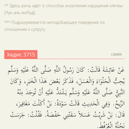
** Здесь речь идёт о способах искупления нарушения клятвы
[‘Аун аль-ма‘буд].
*** Подразумевается неподобающее поведение по
отношению к супругу.
Хадис 3715
сахих
عَنْ عَائِشَةَ قَالَتْ: كَانَ رَسُولُ اللَّهِ صَلَّى اللَّهُ عَلَيْهِ وَسَلَّم
يُحِبُّ الْحَلْوَاءَ وَالْعَسَلَ، فَذَكَرَ بَعْضَ هَذَا الْخَبَرِ، وَكَانَ
النَّبِيُّ صَلَّى اللَّهُ عَلَيْهِ وَسَلَّم يَشْتَدُّ عَلَيْهِ أَنْ تُوجَدَ مِنْهُ
الرِّيحُ. وَفِي الْحَدِيثِ قَالَتْ سَوْدَةُ: بَلْ أَكَلْتَ مَغَافِيرَ،
قَالَ: بَلْ شَرِبْتُ عَسَلاً سَقَتْنِي حَفْصَةُ. فَقُلْتُ: جَرَسَتْ
نَحْلُهُ الْعُرْفُطَ.