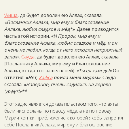
‘Аиша
, да будет доволен ею Аллах, сказала:
«Посланник Аллаха, мир ему и благословение
Аллаха, любил сладкое и мёд*»
. Далее приводится
часть этой истории.
«И Пророк, мир ему и
благословение Аллаха, любил сладкое и мёд, и он
очень не любил, когда от него исходил неприятный
запах»
.
Сауда
, да будет доволен ею Аллах, сказала
[Посланнику Аллаха, мир ему и благословение
Аллаха, когда тот зашёл к ней]:
«Ты ел камедь!»
Он
ответил:
«Нет,
Хафса
поила меня мёдом»
. Сауда
сказала:
«Наверное, пчёлы садились на дерево
‘урфут!»**
Этот хадис является доказательством того, что аяты
были ниспосланы по поводу мёда, а не по поводу
Марии-коптки, приближение к которой якобы запретил
себе Посланник Аллаха, мир ему и благословение