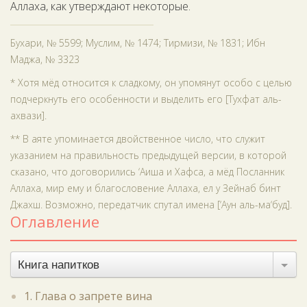
Аллаха, как утверждают некоторые.
Бухари, № 5599; Муслим, № 1474; Тирмизи, № 1831; Ибн
Маджа, № 3323
* Хотя мёд относится к сладкому, он упомянут особо с целью
подчеркнуть его особенности и выделить его [Тухфат аль-
ахвази].
** В аяте упоминается двойственное число, что служит
указанием на правильность предыдущей версии, в которой
сказано, что договорились ‘Аиша и Хафса, а мёд Посланник
Аллаха, мир ему и благословение Аллаха, ел у Зейнаб бинт
Джахш. Возможно, передатчик спутал имена [‘Аун аль-ма‘буд].
Оглавление
Книга напитков
1. Глава о запрете вина