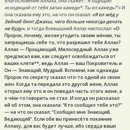
благословение Аллаха, она скажет: “Я ощущаю
исходящий от тебя запах камеди*. Ты ел камедь?”»
И
она сказала ему это, на что он сказал:
«Я ел мёд у
Зейнаб бинт Джахш, чего больше никогда делать
не буду»
, и тогда Всевышний Аллах ниспослал:
«О
Пророк, почему, желая угодить своим жёнам, ты
запрещаешь себе то, что разрешил тебе Аллах?
Аллах — Прощающий, Милосердный. Аллах уже
предписал вам, как следует освобождаться от
ваших клятв**, ведь Аллах — ваш Покровитель и
Он — Знающий, Мудрый. Вспомни, как однажды
Пророк по секрету сказал что-то одной из своих
жён. Когда та передала это другой жене, Аллах
открыл ему это и он поведал часть этого жене, а
о чём-то говорить не стал. И когда он рассказал
ей об этом, она сказала: “Кто сообщил тебе это?”
— на что он сказал: “Сообщил мне Знающий,
Ведающий”. Если обе вы принесёте покаяние
Аллаху, для вас будет лучше, ибо сердца ваши