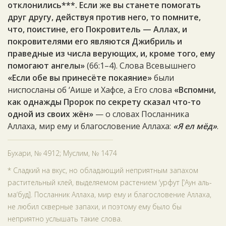
отклонились***. Если же вы станете помогать
друг другу, действуя против него, то помните,
что, поистине, его Покровитель — Аллах, и
покровителями его являются Джибриль и
праведные из числа верующих, и, кроме того, ему
помогают ангелы»
(66:1–4). Слова Всевышнего
«Если обе вы принесёте покаяние»
были
ниспосланы об ‘Аише и Хафсе, а Его слова
«Вспомни,
как однажды Пророк по секрету сказал что-то
одной из своих жён»
— о словах Посланника
Аллаха, мир ему и благословение Аллаха:
«Я ел мёд»
.
Бухари, № 4912; Муслим, № 1474
* Сладкий на вкус, но обладающий неприятным запахом
растительный клей, выделяемом растением ‘урфут [‘Аун аль-
ма‘буд]. Посланник Аллаха, мир ему и благословение Аллаха,
не любил скверные запахи, и поэтому ему было бы
неприятно услышать такие слова.