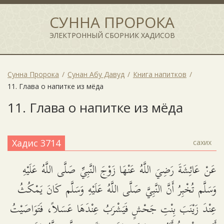
СУННА ПРОРОКА
ЭЛЕКТРОННЫЙ СБОРНИК ХАДИСОВ
Сунна Пророка
Сунан Абу Давуд
Книга напитков
11. Глава о напитке из мёда
11. Глава о напитке из мёда
Хадис 3714
сахих
عَنْ عَائِشَةَ رَضِيَ اللَّهُ عَنْهَا زَوْجَ النَّبِيِّ صَلَّى اللَّهُ عَلَيْهِ
وَسَلَّم تُخْبِرُ أَنَّ النَّبِيَّ صَلَّى اللَّهُ عَلَيْهِ وَسَلَّم كَانَ يَمْكُثُ
عِنْدَ زَيْنَبَ بِنْتِ جَحْشٍ فَيَشْرَبُ عِنْدَهَا عَسَلاً، فَتَوَاصَيْتُ