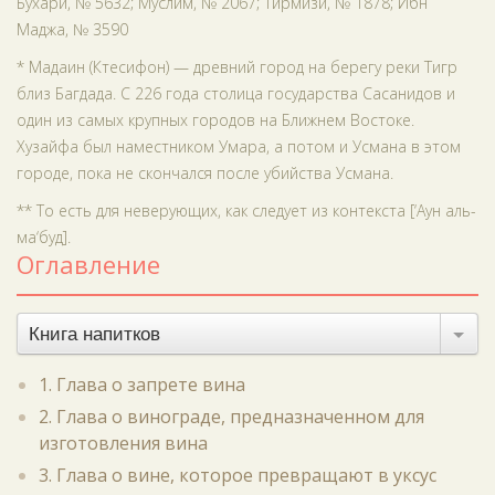
Бухари, № 5632; Муслим, № 2067; Тирмизи, № 1878; Ибн
Маджа, № 3590
* Мадаин (Ктесифон) — древний город на берегу реки Тигр
близ Багдада. С 226 года столица государства Сасанидов и
один из самых крупных городов на Ближнем Востоке.
Хузайфа был наместником Умара, а потом и Усмана в этом
городе, пока не скончался после убийства Усмана.
** То есть для неверующих, как следует из контекста [‘Аун аль-
ма‘буд].
Оглавление
Книга напитков
1. Глава о запрете вина
2. Глава о винограде, предназначенном для
изготовления вина
3. Глава о вине, которое превращают в уксус