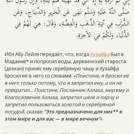
إِنِّي لَمْ أَرْمِهِ بِهِ إِلاَّ أَنِّي قَدْ نَهَيْتُهُ فَلَمْ يَنْتَهِ، وَإِنَّ رَسُولَ اللَّهِ
صَلَّى اللَّهُ عَلَيْهِ وَسَلَّم نَهَى عَنِ الْحَرِيرِ وَالدِّيبَاجِ، وَعَنِ
الشُّرْبِ فِي آنِيَةِ الذَّهَبِ وَالْفِضَّةِ، وَقَالَ: هِيَ لَهُمْ فِي
الدُّنْيَا، وَلَكُمْ فِي الآخِرَةِ.
Ибн Абу Лейля передаёт, что, когда
Хузайфа
был в
Мадаине* и попросил воды, деревенский староста
(дехкан) принёс ему серебряную чашу и Хузайфа
бросил её в него со словами:
«Поистине, я бросил её
в него только потому, что я запретил ему, а он не
прекратил… Поистине, Посланник Аллаха, мир ему и
благословение Аллаха, запретил шёлк и парчу и
запретил пользоваться золотой и серебряной
посудой, сказав:
“Это предназначено для них** в
этом мире и для вас — в мире вечном”
»
.