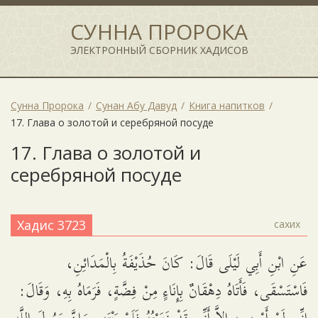
СУННА ПРОРОКА
ЭЛЕКТРОННЫЙ СБОРНИК ХАДИСОВ
Сунна Пророка
Сунан Абу Давуд
Книга напитков
17. Глава о золотой и серебряной посуде
17. Глава о золотой и
серебряной посуде
Хадис 3723
сахих
عَنِ ابْنِ أَبِي لَيْلَى قَالَ: كَانَ حُذَيْفَةُ بِالْمَدَائِنِ،
فَاسْتَسْقَى، فَأَتَاهُ دِهْقَانٌ بِإِنَاءٍ مِنْ فِضَّةٍ، فَرَمَاهُ بِهِ، وَقَالَ: