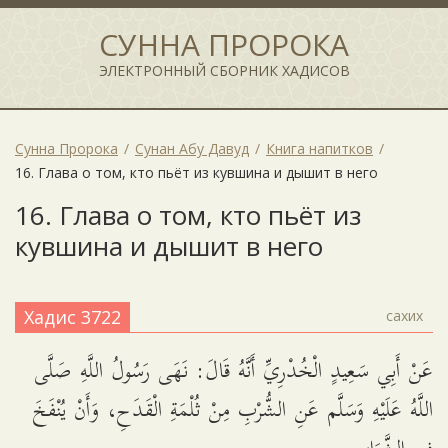
СУННА ПРОРОКА
ЭЛЕКТРОННЫЙ СБОРНИК ХАДИСОВ
Сунна Пророка
Сунан Абу Давуд
Книга напитков
16. Глава о том, кто пьёт из кувшина и дышит в него
16. Глава о том, кто пьёт из
кувшина и дышит в него
Хадис 3722
сахих
عَنْ أَبِي سَعِيدٍ الْخُدْرِيِّ أَنَّهُ قَالَ: نَهَى رَسُولُ اللَّهِ صَلَّى
اللَّهُ عَلَيْهِ وَسَلَّم عَنِ الشُّرْبِ مِنْ ثُلْمَةِ الْقَدَحِ، وَأَنْ يُنْفَخَ