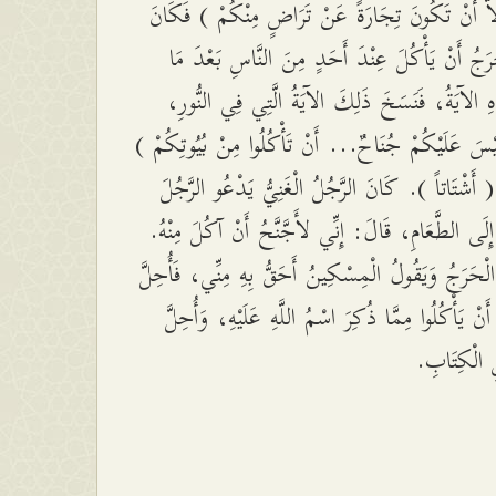
إِلاَّ أَنْ تَكُونَ تِجَارَةً عَنْ تَرَاضٍ مِنْكُمْ ) فَكَانَ
ْرَجُ أَنْ يَأْكُلَ عِنْدَ أَحَدٍ مِنَ النَّاسِ بَعْدَ مَا
ِهِ الآيَةُ، فَنَسَخَ ذَلِكَ الآيَةُ الَّتِي فِي النُّورِ
يْسَ عَلَيْكُمْ جُنَاحٌ... أَنْ تَأْكُلُوا مِنْ بُيُوتِكُمْ
 ( أَشْتَاتاً ). كَانَ الرَّجُلُ الْغَنِيُّ يَدْعُو الرَّجُلَ
 إِلَى الطَّعَامِ، قَالَ: إِنِّي لأَجَّنَّحُ أَنْ آكُلَ مِنْهُ
 الْحَرَجُ وَيَقُولُ الْمِسْكِينُ أَحَقُّ بِهِ مِنِّي، فَأُحِلَّ
ْ يَأْكُلُوا مِمَّا ذُكِرَ اسْمُ اللَّهِ عَلَيْهِ، وَأُحِلَّ
لِ الْكِتَابِ