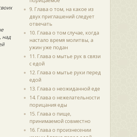
порицаемое
своих
9. Глава о том, на какое из
двух приглашений следует
отвечать
ше
10. Глава о том случае, когда
, над
настало время молитвы, а
ей
ужин уже подан
11. Глава о мытье рук в связи
с едой
12. Глава о мытье руки перед
едой
13. Глава о неожиданной еде
14. Глава о нежелательности
порицания еды
15. Глава о пище,
принимаемой совместно
16. Глава о произнесении