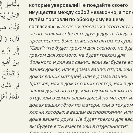
بِالْبَاطِلِ 
которые уверовали! Не поедайте своего
الرَّجُلُ يُح
имущества между собой незаконно, а тол
путём торговли по обоюдному вашему
نَزَلَتْ هَذ،
согласию»
:
«После ниспослания этого аята
не позволяли себе есть друг у друга. Тогда э
قَالَ: ( لَ )
предписание было отменено аятом из суры
إِلَى قَوْلِهِ
“Свет”: “Не будет грехом для слепого, не буд
грехом для хромого, не будет грехом для
مِنْ أَهْلِهِ.
больного и для вас самих, если вы будете ес
ваших домах, или в домах ваших отцов, или
وَالتَّجَنُّحُ
домах ваших матерей, или в домах ваших
فِي ذَلِكَ أَن
братьев, или в домах ваших сестёр, или в д
ваших дядей по отцу, или в домах ваших тёт
طَعَامُ أَهْ.
отцу, или в домах ваших дядей по матери, и
домах ваших тёток по матери, или в тех дом
ключи которых в вашем распоряжении, или
доме вашего друга. Не будет грехом для вас
вы будете есть вместе или в отдельности”.