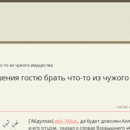
то-то из чужого имущества
шения гостю брать что-то из чужого
хасан 
عَنِ ابْنِ عَب
[‘Абдуллах]
ибн ‘Аббас
, да будет доволен Ал
и его отцом, сказал о словах Всевышнего
«