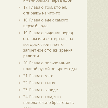
имени Аллаха перед едой
17. Глава о том, кто ел,
опираясь на что-то
18. Глава о еде с самого
верха блюда
19. Глава о сидении перед
столом или скатертью, на
которых стоит нечто
запретное с точки зрения
религии
20. Глава о пользовании
правой рукой во время еды
21. Глава о мясе
22. Глава о тыкве
23. Глава о сариде
24. Глава о том, что
нежелательно брезговать