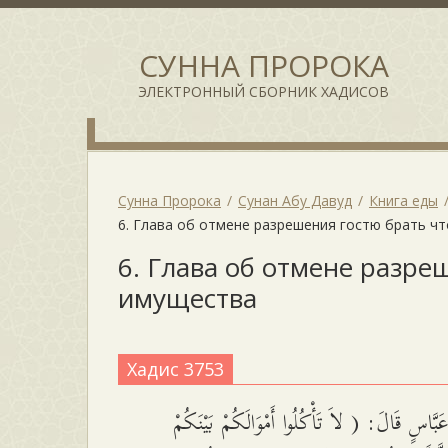
СУННА ПРОРОКА
ЭЛЕКТРОННЫЙ СБОРНИК ХАДИСОВ
Сунна Пророка
Сунан Абу Давуд
Книга еды
6. Глава об отмене разрешения гостю брать ч
6. Глава об отмене разре
имущества
Хадис 3753
َّاسٍ قَالَ: ( لاَ تَأْكُلُوا أَمْوَالَكُمْ بَيْنَكُمْ