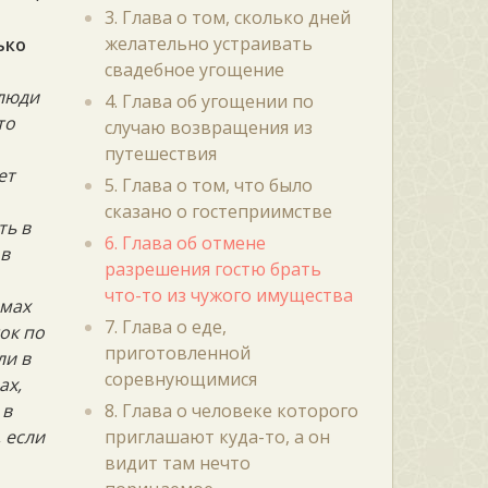
3. Глава о том, сколько дней
желательно устраивать
ько
свадебное угощение
 люди
4. Глава об угощении по
то
случаю возвращения из
путешествия
ет
5. Глава о том, что было
сказано о гостеприимстве
ть в
6. Глава об отмене
 в
разрешения гостю брать
что-то из чужого имущества
омах
7. Глава о еде,
ок по
приготовленной
ли в
соревнующимися
ах,
 в
8. Глава о человеке которого
, если
приглашают куда-то, а он
видит там нечто