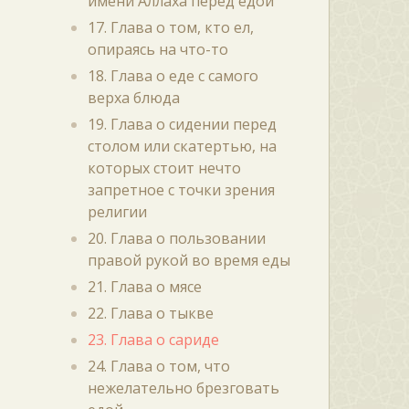
имени Аллаха перед едой
17. Глава о том, кто ел,
опираясь на что-то
18. Глава о еде с самого
верха блюда
19. Глава о сидении перед
столом или скатертью, на
которых стоит нечто
запретное с точки зрения
религии
20. Глава о пользовании
правой рукой во время еды
21. Глава о мясе
22. Глава о тыкве
23. Глава о сариде
24. Глава о том, что
нежелательно брезговать