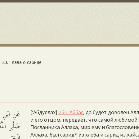
23. Глава о сариде
عَنِ ابْنِ عَ
[‘Абдуллах]
ибн ‘Аббас
, да будет доволен Ал
и его отцом, передаёт, что самой любимой
صَلَّى اللَّهُ 
Посланника Аллаха, мир ему и благословен
الْحَيْسِ.
Аллаха, был сарид* из хлеба и сарид из хайс