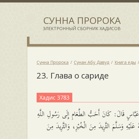
СУННА ПРОРОКА
ЭЛЕКТРОННЫЙ СБОРНИК ХАДИСОВ
Сунна Пророка
Сунан Абу Давуд
Книга еды
23. Глава о сариде
Хадис 3783
بَّاسٍ قَالَ: كَانَ أَحَبُّ الطَّعَامِ إِلَى رَسُولِ اللَّهِ
عَلَيْهِ وَسَلَّمَ الثَّرِيدَ مِنَ الْخُبْزِ، وَالثَّرِيدَ مِنَ