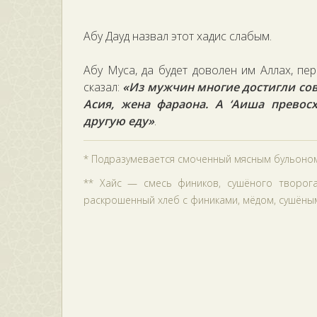
Абу Дауд назвал этот хадис слабым.
Абу Муса, да будет доволен им Аллах, пер
сказал:
«Из мужчин многие достигли сов
Асия, жена фараона. А ‘Аиша превос
другую еду»
.
* Подразумевается смоченный мясным бульоном р
** Хайс — смесь фиников, сушёного творога
раскрошенный хлеб с финиками, мёдом, сушёным 