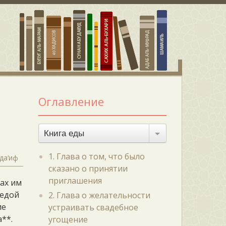
Оглавление
Книга еды
1. Глава о том, что было
да‘иф
сказано о принятии
приглашения
лах им
 едой
2. Глава о желательности
ие
устраивать свадебное
а**.
угощение