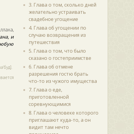
3. Глава о том, сколько дней
желательно устраивать
свадебное угощение
4. Глава об угощении по
ллаха,
случаю возвращения из
ана, и
путешествия
любую
5. Глава о том, что было
сказано о гостеприимстве
6. Глава об отмене
‘буд].
разрешения гостю брать
вается
что-то из чужого имущества
7. Глава о еде,
приготовленной
соревнующимися
8. Глава о человеке которого
приглашают куда-то, а он
видит там нечто