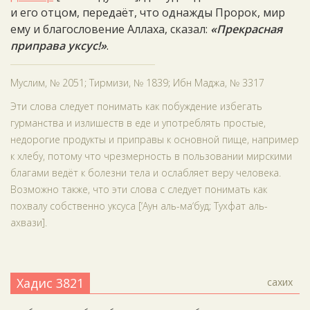
и его отцом, передаёт, что однажды Пророк, мир
ему и благословение Аллаха, сказал:
«Прекрасная
приправа уксус!»
.
Муслим, № 2051; Тирмизи, № 1839; Ибн Маджа, № 3317
Эти слова следует понимать как побуждение избегать
гурманства и излишеств в еде и употреблять простые,
недорогие продукты и приправы к основной пище, например
к хлебу, потому что чрезмерность в пользовании мирскими
благами ведёт к болезни тела и ослабляет веру человека.
Возможно также, что эти слова с следует понимать как
похвалу собственно уксуса [‘Аун аль-ма‘буд; Тухфат аль-
ахвази].
Хадис 3821
сахих