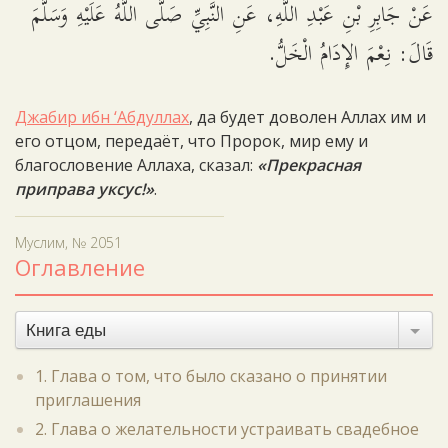
عَنْ جَابِرِ بْنِ عَبْدِ اللَّهِ، عَنِ النَّبِيِّ صَلَّى اللَّهُ عَلَيْهِ وَسَلَّمَ
قَالَ: نِعْمَ الإِدَامُ الْخَلُّ.
Джабир ибн ‘Абдуллах
, да будет доволен Аллах им и
его отцом, передаёт, что Пророк, мир ему и
благословение Аллаха, сказал:
«Прекрасная
приправа уксус!»
.
Муслим, № 2051
Оглавление
Книга еды
1. Глава о том, что было сказано о принятии
приглашения
2. Глава о желательности устраивать свадебное