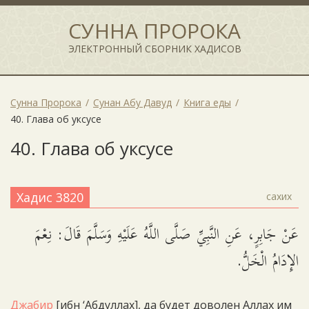
СУННА ПРОРОКА
ЭЛЕКТРОННЫЙ СБОРНИК ХАДИСОВ
Сунна Пророка
Сунан Абу Давуд
Книга еды
40. Глава об уксусе
40. Глава об уксусе
Хадис 3820
сахих
عَنْ جَابِرٍ، عَنِ النَّبِيِّ صَلَّى اللَّهُ عَلَيْهِ وَسَلَّمَ قَالَ: نِعْمَ
الإِدَامُ الْخَلُّ.
Джабир
[ибн ‘Абдуллах], да будет доволен Аллах им