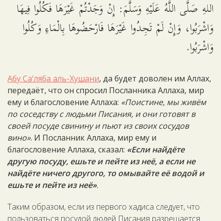
اللهِ صَلَّى اللَّهُ عَلَيْهِ وَسَلَّمَ: إِنْ وَجَدْتُمْ غَيْرَهَا فَكُلُوا فِيهَا
وَاشْرَبُوا، وَإِنْ لَمْ تَجِدُوا غَيْرَهَا فَارْحَضُوهَا بِالْمَاءِ وَكُلُوا
وَاشْرَبُوا.
Абу Са‘ляба аль-Хушани
, да будет доволен им Аллах,
передаёт, что он спросил Посланника Аллаха, мир
ему и благословение Аллаха:
«Поистине, мы живём
по соседству с людьми Писания, и они готовят в
своей посуде свинину и пьют из своих сосудов
вино»
. И Посланник Аллаха, мир ему и
благословение Аллаха, сказал:
«Если найдёте
другую посуду, ешьте и пейте из неё, а если не
найдёте ничего другого, то омывайте её водой и
ешьте и пейте из неё»
.
Таким образом, если из первого хадиса следует, что
пользоваться посудой людей Писания разрешается