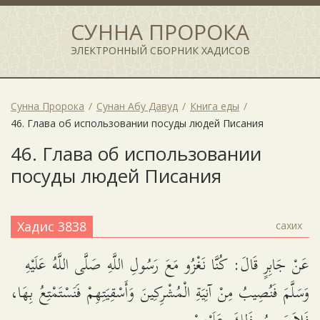
СУННА ПРОРОКА
ЭЛЕКТРОННЫЙ СБОРНИК ХАДИСОВ
Сунна Пророка
Сунан Абу Давуд
Книга еды
46. Глава об использовании посуды людей Писания
46. Глава об использовании
посуды людей Писания
Хадис 3838
сахих
عَنْ جَابِرٍ قَالَ: كُنَّا نَغْزُو مَعَ رَسُولِ اللَّهِ صَلَّى اللَّهُ عَلَيْهِ
وَسَلَّمَ فَنُصِيبُ مِنْ آنِيَةِ الْمُشْرِكِينَ وَأَسْقِيَتِهِمْ فَنَسْتَمْتِعُ بِهَا،