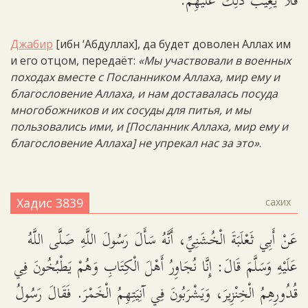
فَلاَ يَعِيبُ ذَلِكَ عَلَيْهِمْ.
Джабир
[ибн ‘Абдуллах], да будет доволен Аллах им
и его отцом, передаёт:
«Мы участвовали в военных
походах вместе с Посланником Аллаха, мир ему и
благословение Аллаха, и нам доставалась посуда
многобожников и их сосуды для питья, и мы
пользовались ими, и [Посланник Аллаха, мир ему и
благословение Аллаха] не упрекал нас за это»
.
Хадис 3839
сахих
عَنْ أَبِي ثَعْلَبَةَ الْخُشَنِيِّ، أَنَّهُ سَأَلَ رَسُولَ اللَّهِ صَلَّى اللَّهُ
عَلَيْهِ وَسَلَّمَ قَالَ: إِنَّا نُجَاوِرُ أَهْلَ الْكِتَابِ وَهُمْ يَطْبُخُونَ فِي
قُدُورِهِمُ الْخِنْزِيرَ، وَيَشْرَبُونَ فِي آنِيَتِهِمُ الْخَمْرَ. فَقَالَ رَسُولُ