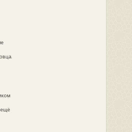
ие
овца.
ником
 ещё