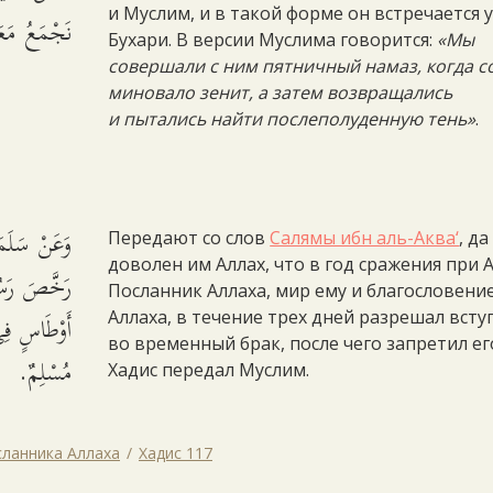
и Муслим, и в такой форме он встречается у
نَجْمَعُ مَعَ.
Бухари. В версии Муслима говорится:
«Мы
совершали с ним пятничный намаз, когда с
миновало зенит, а затем возвращались
и пытались найти послеполуденную тень»
.
وَعَنْ سَل:
Передают со слов
Салямы ибн аль-Аква‘
, да
доволен им Аллах, что в год сражения при 
رَخَّصَ رَ
Посланник Аллаха, мир ему и благословени
أَوْطَاسٍ فِي 
Аллаха, в течение трех дней разрешал всту
во временный брак, после чего запретил ег
مُسْلِمٌ.
Хадис передал Муслим.
сланника Аллаха
Хадис 117