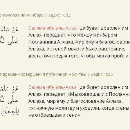
 о положении минбара
Хадис 1082
عَنْ سَلَمَةَ
Саляма ибн аль-Аква‘
, да будет доволен им
Аллах, передаёт, что между минбаром
صَلَّى اللَّه.
Посланника Аллаха, мир ему и благословен
Аллаха, и стеной мечети было расстояние,
достаточное для того, чтобы могла пройти 
 о времени совершения пятничной молитвы
Хадис 1085
عَنْ سَلَمَة 
Саляма ибн аль-Аква‘
, да будет доволен им
Аллах, передаёт: «Мы совершали с Послан
صَلَّى اللَّهُ
Аллаха, мир ему и благословение Аллаха,
لِلْحِيطَانِ.
пятничную молитву и уходили, когда стены
не отбрасывали тени».