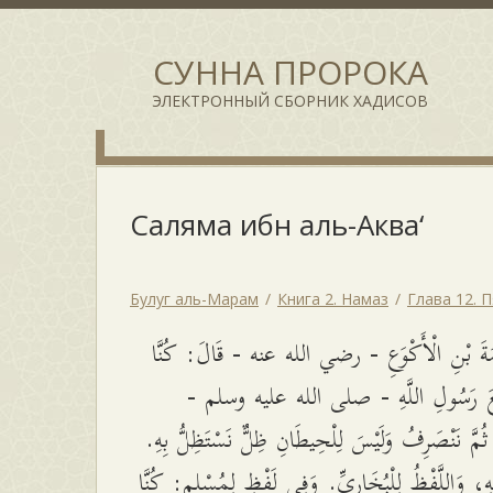
СУННА ПРОРОКА
ЭЛЕКТРОННЫЙ СБОРНИК ХАДИСОВ
Саляма ибн аль-Аква‘
Булуг аль-Марам
Книга 2. Намаз
Глава 12. 
مَةَ بْنِ الْأَكْوَعِ - رضي الله عنه - قَالَ: كُنَّا
 مَعَ رَسُولِ اللَّهِ - صلى الله عليه وسلم
 ثُمَّ نَنْصَرِفُ وَلَيْسَ لِلْحِيطَانِ ظِلٌّ نَسْتَظِلُّ بِهِ
يْهِ، وَاللَّفْظُ لِلْبُخَارِيِّ. وَفِي لَفْظٍ لِمُسْلِمٍ: كُنَّا