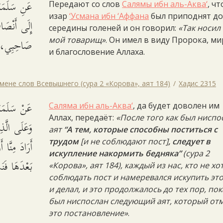
عَنِ سَلَمَةَ
Передают со слов
Салямы ибн аль-Аква‘
, чт
изар
‘Усмана ибн ‘Аффана
был приподнят д
إِلَى أَنْصَا
середины голеней и он говорил:
«Так носил
صَاحِبِي، يَ.
мой товарищ»
. Он имел в виду Пророка, ми
и благословение Аллаха.
тмене слов Всевышнего (сура 2 «Корова», аят 184)
Хадис 2315
عَنْ سَلَم: (
Саляма ибн аль-Аква‘
, да будет доволен им
Аллах, передаёт:
«После того как был ниспо
وَعَلَى الَّذ
аят
“А тем, которые способны поститься с
أَرَادَ مِنَّا
трудом
[и не соблюдают пост]
, следует в
искупление накормить бедняка”
(сура 2
بَعْدَهَا فَ.
«Корова», аят 184), каждый из нас, кто не хо
соблюдать пост и намеревался искупить это
и делал, и это продолжалось до тех пор, пок
был ниспослан следующий аят, который от
это постановление»
.