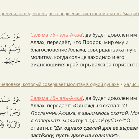
 времени, отведённом для совершения закатной молитвы (магриб
عَنْ سَلَمَةَ
Саляма ибн аль-Аква‘
, да будет доволен им
Аллах, передаёт, что Пророк, мир ему и
وَسَلَّمَ يُص
благословение Аллаха, совершал закатную
حَاجِبُهَا.
молитву, когда солнце заходило и его
виднеющийся край скрывался за горизонто
о человеке, который совершает молитву в одной рубахе
Хадис 
عَنْ سَلَمَةَ
Саляма ибн аль-Аква‘
, да будет доволен им
Аллах, передаёт: «Однажды я сказал:
“О
رَجُلٌ أَصِ،
Посланник Аллаха, я занимаюсь охотой. Мог
وَازْرُرْهُ وَ.
я совершать молитву в одной рубахе?”
Он
ответил:
“Да, однако сделай для её выреза
застёжку, пусть даже из колючки”
».