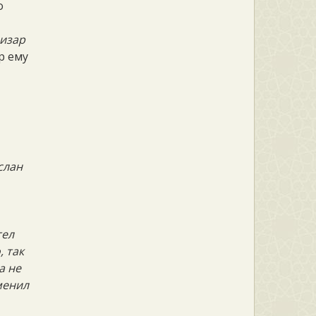
о
о
 изар
р ему
слан
тел
, так
а не
менил