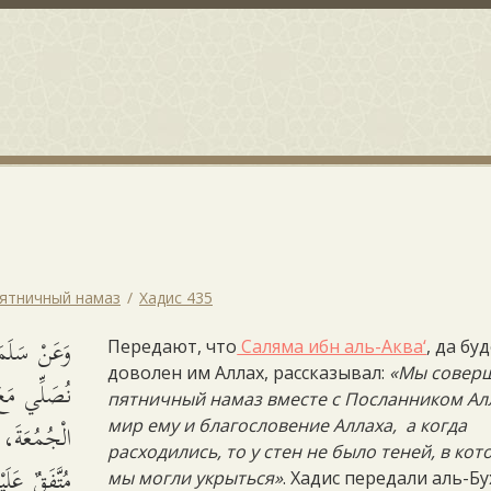
Пятничный намаз
Хадис 435
وَعَنْ سَلَ
Передают, что
Саляма ибн аль-Аква‘
, да бу
доволен им Аллах, рассказывал:
«Мы совер
نُصَلِّي -
пятничный намаз вместе с Посланником Ал
الْجُمُعَةَ،.
мир ему и благословение Аллаха, а когда
расходились, то у стен не было теней, в кот
مُتَّفَقٌ عَلَ
мы могли укрыться»
. Хадис передали аль-Б