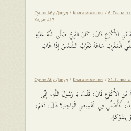
Сунан Абу Давуд
Книга молитвы
6. Глава о
Хадис 417
 بْنِ الأَكْوَعِ قَالَ: كَانَ النَّبِيُّ صَلَّى اللَّهُ عَلَيْهِ
َلِّي الْمَغْرِبَ سَاعَةَ تَغْرُبُ الشَّمْسُ إِذَا غَابَ
Сунан Абу Давуд
Книга молитвы
81. Глава 
 بْنِ الأَكْوَعِ قَالَ: قُلْتُ يَا رَسُولَ اللَّهِ، إِنِّي
يدُ، أَفَأُصَلِّي فِي الْقَمِيصِ الْوَاحِدِ؟ قَالَ: نَعَمْ
لَوْ بِشَوْكَةٍ