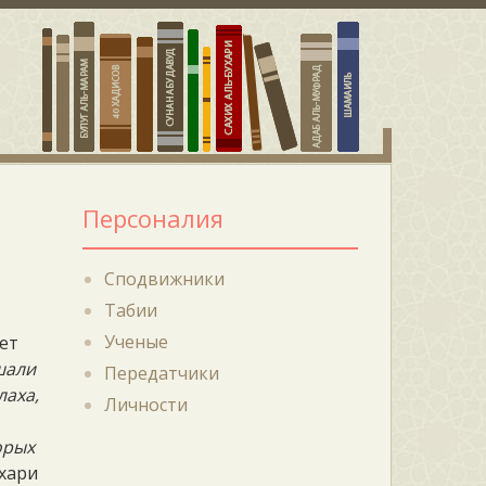
Персоналия
Сподвижники
Табии
Ученые
дет
шали
Передатчики
лаха,
Личности
орых
ухари