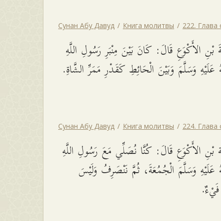
Сунан Абу Давуд
Книга молитвы
222. Глава
 بْنِ الأَكْوَعِ قَالَ: كَانَ بَيْنَ مِنْبَرِ رَسُولِ اللَّهِ
ُ عَلَيْهِ وَسَلَّمَ وَبَيْنَ الْحَائِطِ كَقَدْرِ مَمَرِّ الشَّاةِ
Сунан Абу Давуд
Книга молитвы
224. Глава
بْنِ الأَكْوَعِ قَالَ: كُنَّا نُصَلِّي مَعَ رَسُولِ اللَّهِ
 عَلَيْهِ وَسَلَّمَ الْجُمُعَةَ، ثُمَّ نَنْصَرِفُ وَلَيْسَ
 فَيْءٌ