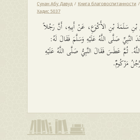
Сунан Абу Давуд
Книга благовоспитанности
Хадис 5037
بْنِ سَلَمَةَ بْنِ الأَكْوَعِ، عَنْ أَبِيهِ، أَنَّ رَجُلاً
 النَّبِيِّ صَلَّى اللَّهُ عَلَيْهِ وَسَلَّمَ فَقَالَ لَهُ
َّهُ. ثُمَّ عَطَسَ فَقَالَ النَّبِيُّ صَلَّى اللَّهُ عَلَيْهِ
رَّجُلُ مَزْكُومٌ