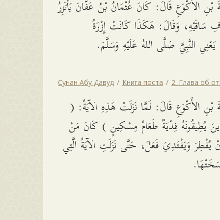
 بْنِ الأَكْوَعِ قَالَ: كَانَ عُثْمَانُ بْنُ عَفَّانَ يَأْتَزِرُ
فِ سَاقَيْهِ، وَقَالَ: هَكَذَا كَانَتْ إِزْرَةُ
عْنِي النَّبِيَّ صَلَّى اللهُ عَلَيْهِ وَسَلَّمَ
Сунан Абу Давуд
Книга поста
2. Глава об о
َةَ بْنِ الأَكْوَعِ قَالَ: لَمَّا نَزَلَتْ هَذِهِ الآيَةُ
ِينَ يُطِيقُونَهُ فِدْيَةٌ طَعَامُ مِسْكِينٍ ) كَانَ مَنْ
 أَنْ يُفْطِرَ وَيَفْتَدِيَ فَعَلَ، حَتَّى نَزَلَتِ الآيَةُ الَّتِي
نَسَخَتْهَا