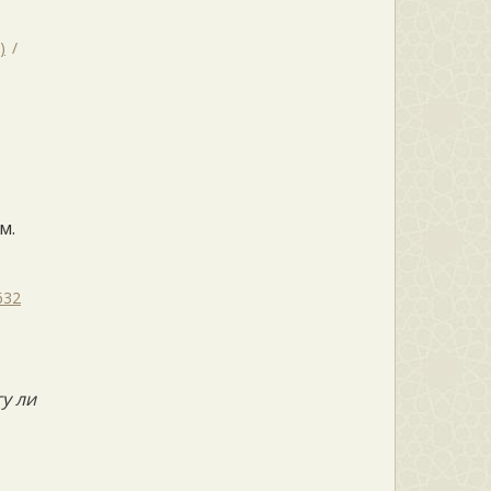
)
м.
632
у ли