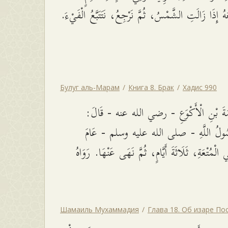
هُ إِذَا زَالَتِ الشَّمْسُ، ثُمَّ نَرْجِعُ، نَتَتَبَّعُ الْفَيْءَ
Булуг аль-Марам
Книга 8. Брак
Хадис 990
َمَةَ بْنِ الْأَكْوَعِ - رضي الله عنه - قَالَ
سُولُ اللَّهِ - صلى الله عليه وسلم - عَامَ
الْمُتْعَةِ، ثَلَاثَةَ أَيَّامٍ، ثُمَّ نَهَى عَنْهَا. رَوَاهُ
Шамаиль Мухаммадия
Глава 18. Об изаре По