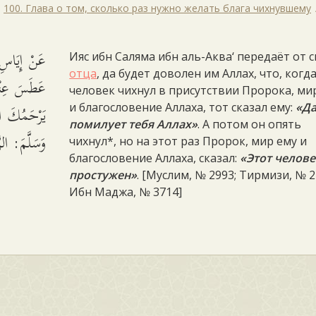
100. Глава о том, сколько раз нужно желать блага чихнувшему
عَنْ إِيَاسِ 
Ияс ибн Саляма ибн аль-Аква‘ передаёт от 
отца
, да будет доволен им Аллах, что, когд
عَطَسَ عِنْدَ:
человек чихнул в присутствии Пророка, ми
يَرْحَمُكَ الل
и благословение Аллаха, тот сказал ему:
«Д
помилует тебя Аллах»
. А потом он опять
وَسَلَّمَ: ال.
чихнул*, но на этот раз Пророк, мир ему и
благословение Аллаха, сказал:
«Этот челове
простужен»
. [Муслим, № 2993; Тирмизи, № 2
Ибн Маджа, № 3714]