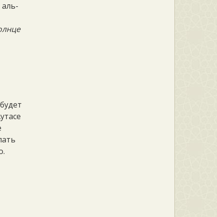
 аль-
олнце
 будет
Аутасе
е
пать
о.