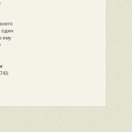
своего
а один
р ему
а
к
743;