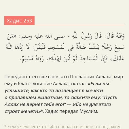
Хадис 253
وَعَنْهُ قَالَ: قَالَ رَسُولُ اللَّهِ - صلى الله عليه وسلم: «مَنْ
سَمِعَ رَجُلًا يَنْشُدُ ضَالَّةً فِي الْمَسْجِدِ فَلْيَقُلْ: لَا رَدَّهَا اللَّهُ
عَلَيْكَ، فَإِنَّ الْمَسَاجِدَ لَمْ تُبْنَ لِهَذَا». رَوَاهُ مُسْلِمٌ.
Передают с его же слов, что Посланник Аллаха, мир
ему и благословение Аллаха, сказал:
«Если вы
услышите, как кто-то возвещает в мечети
о пропавшем животном, то скажите ему: “Пусть
Аллах не вернет тебе его!” — ибо не для этого
строят мечети»
*. Хадис передал Муслим.
* Если у человека что-либо пропало в мечети, то он должен