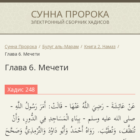
СУННА ПРОРОКА
ЭЛЕКТРОННЫЙ СБОРНИК ХАДИСОВ
Сунна Пророка
Булуг аль-Марам
Книга 2. Намаз
Глава 6. Мечети
Глава 6. Мечети
Хадис 248
عَنْ عَائِشَةَ - رَضِيَ اللَّهُ عَنْهَا - قَالَتْ: أَمَرَ رَسُولُ اللَّهِ -
صلى الله عليه وسلم - بِبِنَاءِ الْمَسَاجِدِ فِي الدُّورِ، وَأَنْ
تُنَظَّفَ، وَتُطَيَّبَ. رَوَاهُ أَحْمَدُ وَأَبُو دَاوُدَ وَالتِّرْمِذِيُّ وَصَحَّحَ