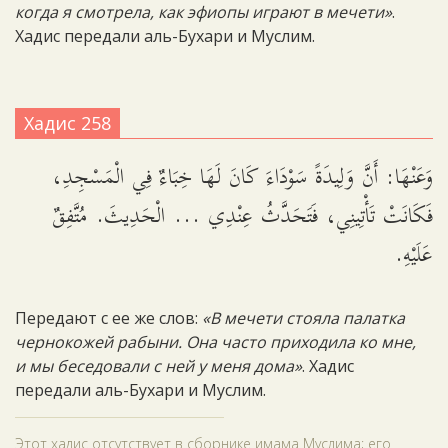
когда я смотрела, как эфиопы играют в мечети»
.
Хадис передали аль-Бухари и Муслим.
Хадис 258
وَعَنْهَا: أَنَّ وَلِيدَةً سَوْدَاءَ كَانَ لَهَا خِبَاءٌ فِي الْمَسْجِدِ،
فَكَانَتْ تَأْتِينِي، فَتَحَدَّثُ عِنْدِي ... الْحَدِيثَ. مُتَّفِقٌ
عَلَيْهِ.
Передают с ее же слов:
«В мечети стояла палатка
чернокожей рабыни. Она часто приходила ко мне,
и мы беседовали с ней у меня дома»
. Хадис
передали аль-Бухари и Муслим.
Этот хадис отсутствует в сборнике имама Муслима; его