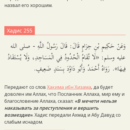
назвал его хорошим.
Хадис 255
وَعَنْ حَكِيمِ بْنِ حِزَامٍ قَالَ: قَالَ رَسُولُ اللَّهِ - صلى الله
عليه وسلم: «لَا تُقَامُ الْحُدُودُ فِي الْمَسَاجِدِ، وَلَا يُسْتَقَادُ
فِيهَا». رَوَاهُ أَحْمَدُ وَأَبُو دَاوُدَ بِسَنَدٍ ضَعِيفٍ.
Передают со слов
Хакима ибн Хизама
, да будет
доволен им Аллах, что Посланник Аллаха, мир ему и
благословение Аллаха, сказал:
«В мечети нельзя
наказывать за преступления и вершить
возмездие»
. Хадис передали Ахмад и Абу Давуд со
слабым иснадом.