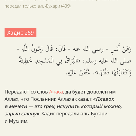
передал только аль-Бухари (439).
Хадис 259
وَعَنْ أَنَسٍ - رضي الله عنه - قَالَ: قَالَ رَسُولُ اللَّهِ -
صلى الله عليه وسلم: «الْبُزَاقُ فِي الْمَسْجِدِ خَطِيئَةٌ
وَكَفَّارَتُهَا دَفْنُهَا». مُتَّفَقٌ عَلَيْهِ.
Передают со слов
Анаса
, да будет доволен им
Аллах, что Посланник Аллаха сказал:
«Плевок
в мечети — это грех, искупить который можно,
зарыв слюну»
. Хадис передали аль-Бухари
и Муслим.