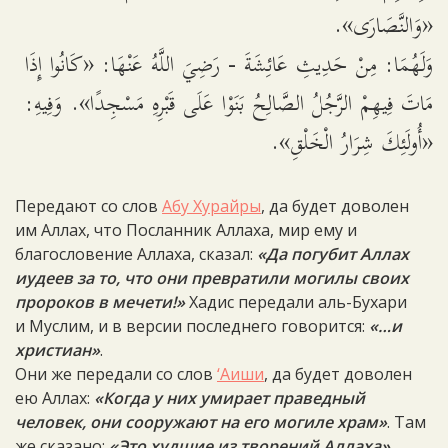
«وَالنَّصَارَى».
وَلَهُمَا: مِنْ حَدِيثِ عَائِشَةَ - رَضِيَ اللَّهُ عَنْهَا: «كَانُوا إِذَا
مَاتَ فِيهِمْ الرَّجُلُ الصَّالِحُ بَنَوْا عَلَى قَبْرِهِ مَسْجِدًا». وَفِيهِ:
«أُولَئِكَ شِرَارُ الْخَلْقِ».
Передают со слов
Абу Хурайры
, да будет доволен
им Аллах, что Посланник Аллаха, мир ему и
благословение Аллаха, сказал:
«Да погубит Аллах
иудеев за то, что они превратили могилы своих
пророков в мечети!»
Хадис передали аль-Бухари
и Муслим, и в версии последнего говорится:
«…и
христиан»
.
Они же передали со слов
‘Аиши
, да будет доволен
ею Аллах:
«Когда у них умирает праведный
человек, они сооружают на его могиле храм»
. Там
же сказано:
«Это худшие из творений Аллаха»
.