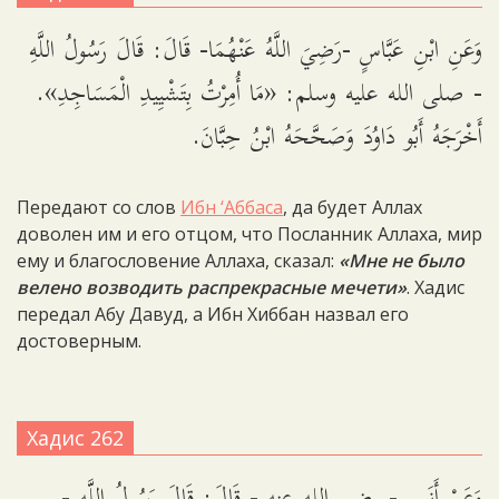
وَعَنِ ابْنِ عَبَّاسٍ -رَضِيَ اللَّهُ عَنْهُمَا- قَالَ: قَالَ رَسُولُ اللَّهِ
- صلى الله عليه وسلم: «مَا أُمِرْتُ بِتَشْيِيدِ الْمَسَاجِدِ».
أَخْرَجَهُ أَبُو دَاوُدَ وَصَحَّحَهُ ابْنُ حِبَّانَ.
Передают со слов
Ибн ‘Аббаса
, да будет Аллах
доволен им и его отцом, что Посланник Аллаха, мир
ему и благословение Аллаха, сказал:
«Мне не было
велено возводить распрекрасные мечети»
. Хадис
передал Абу Давуд, а Ибн Хиббан назвал его
достоверным.
Хадис 262