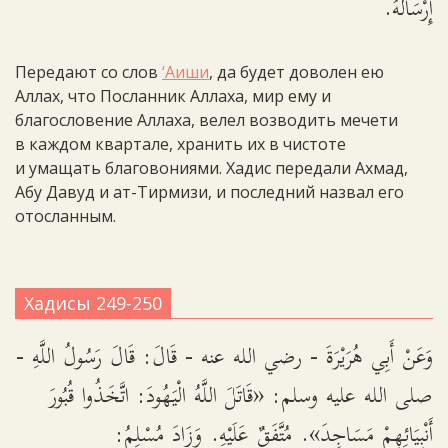
إِرْسَالَهُ.
Передают со слов
‘Аиши
, да будет доволен ею
Аллах, что Посланник Аллаха, мир ему и
благословение Аллаха, велел возводить мечети
в каждом квартале, хранить их в чистоте
и умащать благовониями. Хадис передали Ахмад,
Абу Давуд и ат-Тирмизи, и последний назвал его
отосланным.
Хадисы 249-250
وَعَنْ أَبِي هُرَيْرَةَ - رضي الله عنه - قَالَ: قَالَ رَسُولُ اللَّهِ -
صلى الله عليه وسلم: «قَاتَلَ اللَّهُ الْيَهُودَ: اتَّخَذُوا قُبُورَ
أَنْبِيَائِهِمْ مَسَاجِدَ». مُتَّفَقٌ عَلَيْهِ. وَزَادَ مُسْلِمُ: