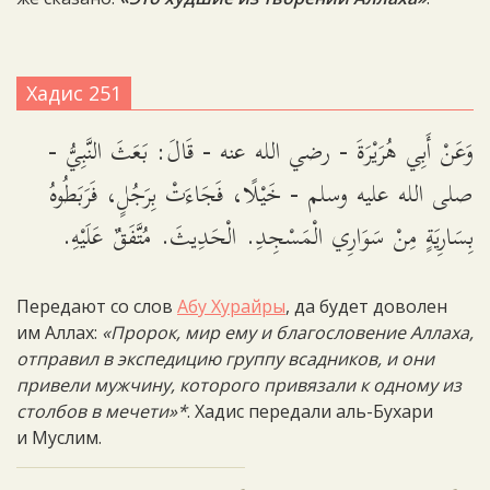
Хадис 251
وَعَنْ أَبِي هُرَيْرَةَ - رضي الله عنه - قَالَ: بَعَثَ النَّبِيُّ -
صلى الله عليه وسلم - خَيْلًا، فَجَاءَتْ بِرَجُلٍ، فَرَبَطُوهُ
بِسَارِيَةٍ مِنْ سَوَارِي الْمَسْجِدِ. الْحَدِيثَ. مُتَّفَقٌ عَلَيْهِ.
Передают со слов
Абу Хурайры
, да будет доволен
им Аллах:
«Пророк, мир ему и благословение Аллаха,
отправил в экспедицию группу всадников, и они
привели мужчину, которого привязали к одному из
столбов в мечети»*
. Хадис передали аль-Бухари
и Муслим.