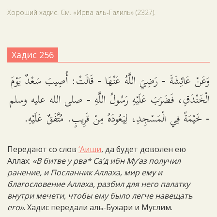
Хороший хадис. См. «Ирва аль-Галиль» (2327).
Хадис 256
وَعَنْ عَائِشَةَ - رَضِيَ اللَّهُ عَنْهَا - قَالَتْ: أُصِيبَ سَعْدٌ يَوْمَ
الْخَنْدَقِ، فَضَرَبَ عَلَيْهِ رَسُولُ اللَّهِ - صلى الله عليه وسلم
- خَيْمَةً فِي الْمَسْجِدِ، لِيَعُودَهُ مِنْ قَرِيبٍ. مُتَّفَقٌ عَلَيْهِ.
Передают со слов
‘Аиши
, да будет доволен ею
Аллах:
«В битве у рва* Са‘д ибн Му‘аз получил
ранение, и Посланник Аллаха, мир ему и
благословение Аллаха, разбил для него палатку
внутри мечети, чтобы ему было легче навещать
его»
. Хадис передали аль-Бухари и Муслим.