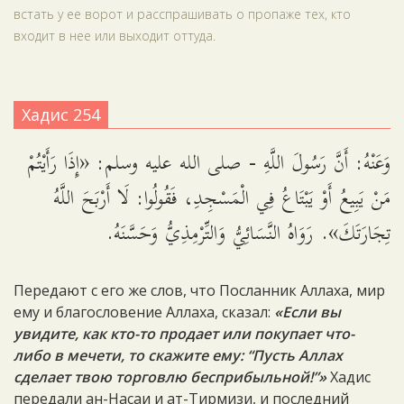
встать у ее ворот и расспрашивать о пропаже тех, кто
входит в нее или выходит оттуда.
Хадис 254
وَعَنْهُ: أَنَّ رَسُولَ اللَّهِ - صلى الله عليه وسلم: «إِذَا رَأَيْتُمْ
مَنْ يَبِيعُ أَوْ يَبْتَاعُ فِي الْمَسْجِدِ، فَقُولُوا: لَا أَرْبَحَ اللَّهُ
تِجَارَتَكَ». رَوَاهُ النَّسَائِيُّ وَالتِّرْمِذِيُّ وَحَسَّنَهُ.
Передают с его же слов, что Посланник Аллаха, мир
ему и благословение Аллаха, сказал:
«Если вы
увидите, как кто-то продает или покупает что-
либо в мечети, то скажите ему: “Пусть Аллах
сделает твою торговлю бесприбыльной!”»
Хадис
передали ан-Насаи и ат-Тирмизи, и последний