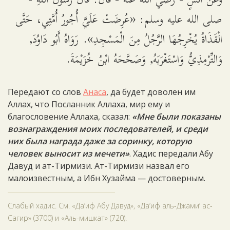
وَعَنْ أَنَسٍ - رضي الله عنه - قَالَ: قَالَ رَسُولُ اللَّهِ -
صلى الله عليه وسلم: «عُرِضَتْ عَلَيَّ أُجُورُ أُمَّتِي، حَتَّى
الْقَذَاةُ يُخْرِجُهَا الرَّجُلُ مِنَ الْمَسْجِدِ». رَوَاهُ أَبُو دَاوُدَ,
وَالتِّرْمِذِيُّ وَاسْتَغْرَبَهُ, وَصَحَّحَهُ ابْنُ خُزَيْمَةَ.
Передают со слов
Анаса
, да будет доволен им
Аллах, что Посланник Аллаха, мир ему и
благословение Аллаха, сказал:
«Мне были показаны
вознаграждения моих последователей, и среди
них была награда даже за соринку, которую
человек выносит из мечети»
. Хадис передали Абу
Давуд и ат-Тирмизи. Ат-Тирмизи назвал его
малоизвестным, а Ибн Хузайма — достоверным.
Слабый хадис. См. «Да‘иф Абу Давуд», «Да‘иф аль-Джами‘ ас-
Сагир» (3700) и «Аль-мишкат» (720).