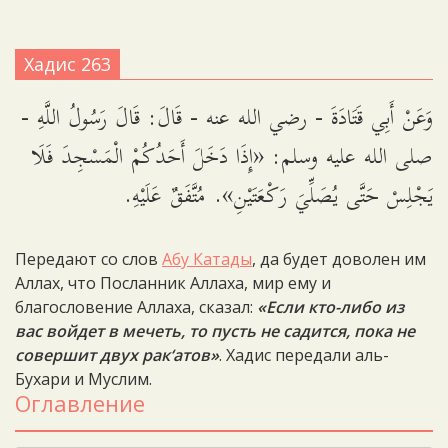
Хадис 263
وَعَنْ أَبِي قَتَادَةَ - رضي الله عنه - قَالَ: قَالَ رَسُولُ اللَّهِ -
صلى الله عليه وسلم: «إِذَا دَخَلَ أَحَدُكُمْ الْمَسْجِدَ فَلَا
يَجْلِسْ حَتَّى يُصَلِّيَ رَكْعَتَيْنِ». مُتَّفَقٌ عَلَيْهِ.
Передают со слов
Абу Катады
, да будет доволен им
Аллах, что Посланник Аллаха, мир ему и
благословение Аллаха, сказал:
«Если кто-либо из
вас войдет в мечеть, то пусть не садится, пока не
совершит двух рак‘атов»
. Хадис передали аль-
Бухари и Муслим.
Оглавление