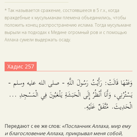
* Так называется сражение, состоявшееся в 5 г.х., когда
враждебные к мусульманам племена объединились, чтобы
положить конец распространению ислама. Тогда мусульмане
вырыли на подходах к Медине огромный ров и с помощью
Аллаха сумели выдержать осаду.
Хадис 257
وَعَنْهَا قَالَتْ: رَأَيْتُ رَسُولَ اللَّهِ - صلى الله عليه وسلم -
يَسْتُرُنِي، وَأَنَا أَنْظُرُ إِلَى الْحَبَشَةِ يَلْعَبُونَ فِي الْمَسْجِدِ ...
الْحَدِيثَ. مُتَّفَقٌ عَلَيْهِ.
Передают с ее же слов:
«Посланник Аллаха, мир ему
и благословение Аллаха, прикрывал меня собой,