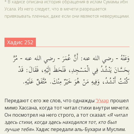
* В хадисе описана история обращения в ислам Сумамы ибн
Усала. Из него следует, что в мечети разрешается
привязывать пленных, даже если они являются неверующими.
Хадис 252
وَعَنْهُ - رضي الله عنه: أَنَّ عُمَرَ - رضي الله عنه - مُرَّ
بِحَسَّانَ يَنْشُدُ فِي الْمَسْجِدِ، فَلَحَظَ إِلَيْهِ، فَقَالَ: قَدْ
كُنْتُ أَنْشُدُ، وَفِيهِ مَنْ هُوَ خَيْرٌ مِنْكَ. مُتَّفَقٌ عَلَيْهِ.
Передают с его же слов, что однажды
‘Умар
прошел
мимо Хассана, когда тот читал стихи внутри мечети.
Он посмотрел на него строго, а тот сказал:
«Я читал
здесь стихи, когда здесь находился тот, кто был
лучше тебя»
. Хадис передали аль-Бухари и Муслим.