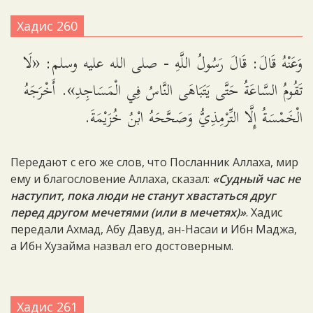
Хадис 260
وَعَنْهُ قَالَ: قَالَ رَسُولُ اللَّهِ - صلى الله عليه وسلم: «لَا
تَقُومُ السَّاعَةُ حَتَّى يَتَبَاهَى النَّاسُ فِي الْمَسَاجِدِ». أَخْرَجَهُ
الْخَمْسَةُ إِلَّا التِّرْمِذِيُّ وَصَحَّحَهُ ابْنُ خُزَيْمَةَ.
Передают с его же слов, что Посланник Аллаха, мир
ему и благословение Аллаха, сказал:
«Судный час не
наступит, пока люди не станут хвастаться друг
перед другом мечетями (или в мечетях)»
. Хадис
передали Ахмад, Абу Давуд, ан-Насаи и Ибн Маджа,
а Ибн Хузайма назвал его достоверным.
Хадис 261