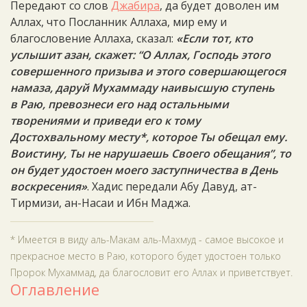
Передают со слов
Джабира
, да будет доволен им
Аллах, что Посланник Аллаха, мир ему и
благословение Аллаха, сказал:
«Если тот, кто
услышит азан, скажет: “О Аллах, Господь этого
совершенного призыва и этого совершающегося
намаза, даруй Мухаммаду наивысшую ступень
в Раю, превознеси его над остальными
творениями и приведи его к тому
Достохвальному месту*, которое Ты обещал ему.
Воистину, Ты не нарушаешь Своего обещания”, то
он будет удостоен моего заступничества в День
воскресения»
. Хадис передали Абу Давуд, ат-
Тирмизи, ан-Насаи и Ибн Маджа.
* Имеется в виду аль-Макам аль-Махмуд - самое высокое и
прекрасное место в Раю, которого будет удостоен только
Пророк Мухаммад, да благословит его Аллах и приветствует.
Оглавление