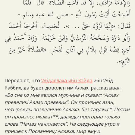
وَالْإِقَامَةَ فُرَادَى، إِلَّا قَدْ قَامَتِ الصَّلَاةُ. قَالَ: فَلَمَّا
أَصْبَحْتُ أَتَيْتُ رَسُولَ اللَّهِ - صلى الله عليه وسلم -
فَقَالَ: «إِنَّهَا لَرُؤْيَا حَقٍّ ... ». الْحَدِيثَ. أَخْرَجَهُ أَحْمَدُ
وَأَبُو دَاوُدَ وَصَحَّحَهُ التِّرْمِذِيُّ وَابْنُ خُزَيْمَةَ. وَزَادَ أَحْمَدُ فِي
آخِرِهِ قِصَّةَ قَوْلِ بِلَالٍ فِي آذَانِ الْفَجْرِ: «الصَّلَاةُ خَيْرٌ مِنَ
النَّوْمِ».
Передают, что
‘Абдаллаха ибн Зайда
ибн ‘Абд-
Раббих, да будет доволен им Аллах, рассказывал:
«Во сне ко мне явился мужчина и сказал: “Аллах
превелик! Аллах превелик”. Он произнес азан,
четырежды возвеличив Аллаха, без тарджи‘*. Потом
он произнес икамат**, дважды повторив только
слова “Намаз начинается”. На следующее утро я
пришел к Посланнику Аллаха, мир ему и