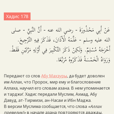
Хадис 178
عَنْ أَبِي مَحْذُورَةَ - رضي الله عنه - أَنَّ النَّبِيَّ - صلى
الله عليه وسلم - عَلَّمَهُ الْآذَانَ، فَذَكَرَ فِيهِ التَّرْجِيعَ.
أَخْرَجَهُ مُسْلِمٌ. وَلَكِنْ ذَكَرَ التَّكْبِيرَ فِي أَوَّلِهِ مَرَّتَيْنِ فَقَطْ.
وَرَوَاهُ الْخَمْسَةُ فَذَكَرُوهُ مُرَبَّعًا.
Передают со слов
Абу Махзуры
, да будет доволен
им Аллах, что Пророк, мир ему и благословение
Аллаха, научил его словам азана. В нем упоминается
и тарджи‘. Хадис передали Муслим, Ахмад, Абу
Давуд, ат-Тирмизи, ан-Насаи и Ибн Маджа.
В версии Муслима сообщается, что слова
«Аллах
превелик!»
в начале азана повторяются дважды,