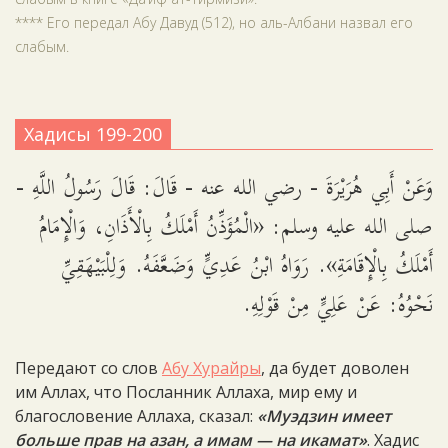
**** Его передал Абу Давуд (512), но аль-Албани назвал его
слабым.
Хадисы 199-200
وَعَنْ أَبِي هُرَيْرَةَ - رضي الله عنه - قَالَ: قَالَ رَسُولُ اللَّهِ -
صلى الله عليه وسلم: «الْمُؤَذِّنُ أَمْلَكُ بِالْأَذَانِ، وَالْإِمَامُ
أَمْلَكُ بِالْإِقَامَةِ». رَوَاهُ ابْنُ عَدِيٍّ وَضَعَّفَهُ. وَلِلْبَيْهَقِيِّ
نَحْوُهُ: عَنْ عَلِيٍّ مِنْ قَوْلِهِ.
Передают со слов
Абу Хурайры
, да будет доволен
им Аллах, что Посланник Аллаха, мир ему и
благословение Аллаха, сказал:
«Муэдзин имеет
больше прав на азан, а имам — на икамат»
. Хадис