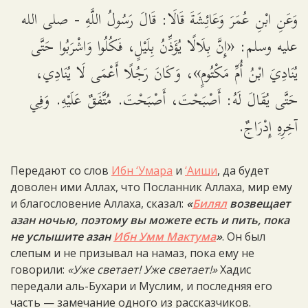
وَعَنِ ابْنِ عُمَرَ وَعَائِشَةَ قَالَا: قَالَ رَسُولُ اللَّهِ - صلى الله
عليه وسلم: «إِنَّ بِلَالًا يُؤَذِّنُ بِلَيْلٍ، فَكُلُوا وَاشْرَبُوا حَتَّى
يُنَادِيَ ابْنُ أُمِّ مَكْتُومٍ»، وَكَانَ رَجُلًا أَعْمَى لَا يُنَادِي،
حَتَّى يُقَالَ لَهُ: أَصْبَحْتَ، أَصْبَحْتَ. مُتَّفَقٌ عَلَيْهِ. وَفِي
آخِرِهِ إِدْرَاجٌ.
Передают со слов
Ибн ‘Умара
и
‘Аиши
, да будет
доволен ими Аллах, что Посланник Аллаха, мир ему
и благословение Аллаха, сказал:
«
Билял
возвещает
азан ночью, поэтому вы можете есть и пить, пока
не услышите азан
Ибн Умм Мактума
»
. Он был
слепым и не призывал на намаз, пока ему не
говорили:
«Уже светает! Уже светает!»
Хадис
передали аль-Бухари и Муслим, и последняя его
часть — замечание одного из рассказчиков.