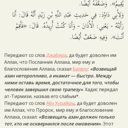
يُقِيمُ». وَضَعَّفَهُ أَيْضًا.
وَلِأَبِي دَاوُدَ: فِي حَدِيثِ عَبْدِ اللَّهِ بْنِ زَيْدٍ أَنَّهُ قَالَ: أَنَا
رَأَيْتُهُ - يَعْنِي: الْأَذَانَ - وَأَنَا كُنْتُ أُرِيدُهُ. قَالَ: «فَأَقِمْ
أَنْتَ». وَفِيهِ ضَعْفٌ أَيْضًا.
Передают со слов
Джабира
, да будет доволен им
Аллах, что Посланник Аллаха, мир ему и
благословение Аллаха, сказал
Билялу
:
«Возвещай
азан неторопливо, а икамат — быстро. Между
ними оставь время, достаточное для того, чтобы
человек завершил свою трапезу»
. Хадис передал
ат-Тирмизи, назвав его слабым*.
Передают со слов
Абу Хурайры
, да будет доволен
им Аллах, что Пророк, мир ему и благословение
Аллаха, сказал:
«Возвещать азан должен только
тот, кто не осквернился после омовения»
. Этот