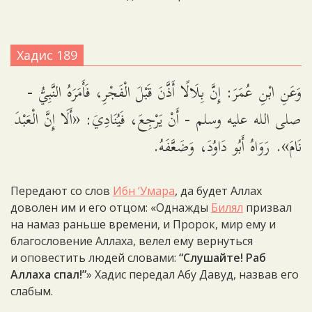
Хадис 189
وَعَنِ ابْنِ عُمَرَ: إِنَّ بِلَالًا أَذَّنَ قَبْلَ الْفَجْرِ، فَأَمَرَهُ النَّبِيُّ -
صلى الله عليه وسلم - أَنْ يَرْجِعَ، فَيُنَادِيَ: «أَلَا إِنَّ الْعَبْدَ
نَامَ». رَوَاهُ أَبُو دَاوُدَ، وَضَعَّفَهُ.
Передают со слов
Ибн ‘Умара
, да будет Аллах
доволен им и его отцом: «Однажды
Билял
призвал
на намаз раньше времени, и Пророк, мир ему и
благословение Аллаха, велел ему вернуться
и оповестить людей словами:
“Слушайте! Раб
Аллаха спал!”
» Хадис передал Абу Давуд, назвав его
слабым.