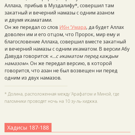
Аллаха, прибыв в Муздалифу*, совершил там
закатный и вечерний намазы с одним азаном
и двумя икаматами.
Он же передал со слов
Ибн ‘Умара
, да будет Аллах
доволен им и его отцом, что Пророк, мир ему и
благословение Аллаха, совершил вместе закатный
и вечерний намазы с одним икаматом. В версии Абу
Давуда говорится:
«…с икаматом перед каждым
намазом»
. Он же передал версию, в которой
говорится, что азан не был возвещен ни перед
одним из двух намазов.
* Долина, расположенная между ‘Арафатом и Миной, где
паломники проводят ночь на 10 зу-ль-хиджжа.
Хадисы 187-188