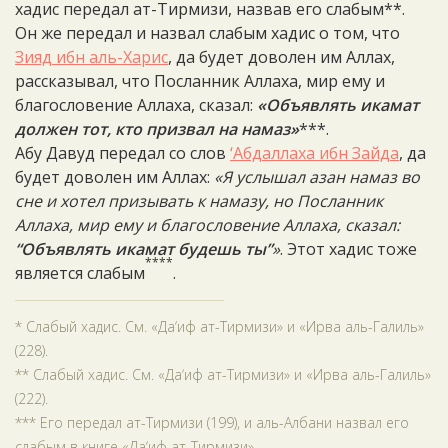
хадис передал ат-Тирмизи, назвав его слабым**.
Он же передал и назвал слабым хадис о том, что
Зияд ибн аль-Харис
, да будет доволен им Аллах,
рассказывал, что Посланник Аллаха, мир ему и
благословение Аллаха, сказал:
«Объявлять икамат
должен тот, кто призвал на намаз»
***.
Абу Давуд передал со слов
‘Абдаллаха ибн Зайда
, да
будет доволен им Аллах:
«Я услышал азан намаз во
сне и хотел призывать к намазу, но Посланник
Аллаха, мир ему и благословение Аллаха, сказал:
“Объявлять икамат будешь ты”
»
. Этот хадис тоже
****
является слабым
.
* Слабый хадис. См. «Да‘иф ат-Тирмизи» и «Ирва аль-Галиль»
(228).
** Слабый хадис. См. «Да‘иф ат-Тирмизи» и «Ирва аль-Галиль»
(222).
*** Его передал ат-Тирмизи (199), и аль-Албани назвал его
слабым в книге «Да‘иф ат­-Тирмизи».