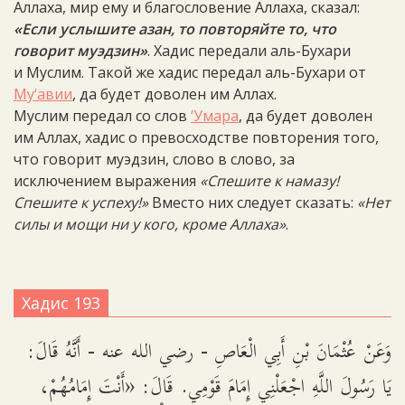
Аллаха, мир ему и благословение Аллаха, сказал:
«Если услышите азан, то повторяйте то, что
говорит муэдзин»
. Хадис передали аль-Бухари
и Муслим. Такой же хадис передал аль-Бухари от
Му‘авии
, да будет доволен им Аллах.
Муслим передал со слов
‘Умара
, да будет доволен
им Аллах, хадис о превосходстве повторения того,
что говорит муэдзин, слово в слово, за
исключением выражения
«Спешите к намазу!
Спешите к успеху!»
Вместо них следует сказать:
«Нет
силы и мощи ни у кого, кроме Аллаха»
.
Хадис 193
وَعَنْ عُثْمَانَ بْنِ أَبِي الْعَاصِ - رضي الله عنه - أَنَّهُ قَالَ:
يَا رَسُولَ اللَّهِ اجْعَلْنِي إِمَامَ قَوْمِي. قَالَ: «أَنْتَ إِمَامُهُمْ،