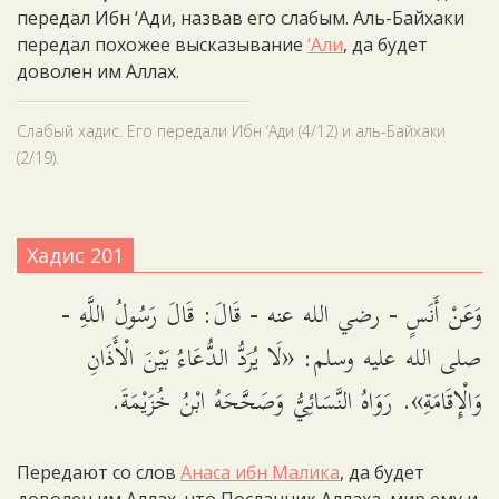
передал Ибн ‘Ади, назвав его слабым. Аль-Байхаки
передал похожее высказывание
‘Али
, да будет
доволен им Аллах.
Слабый хадис. Его передали Ибн ‘Ади (4/12) и аль­-Байхаки
(2/19).
Хадис 201
وَعَنْ أَنَسٍ - رضي الله عنه - قَالَ: قَالَ رَسُولُ اللَّهِ -
صلى الله عليه وسلم: «لَا يُرَدُّ الدُّعَاءُ بَيْنَ الْأَذَانِ
وَالْإِقَامَةِ». رَوَاهُ النَّسَائِيُّ وَصَحَّحَهُ ابْنُ خُزَيْمَةَ.
Передают со слов
Анаса ибн Малика
, да будет