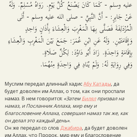
عليه وسلم - كَمَا كَانَ يَصْنَعُ كُلَّ يَوْمٍ. رَوَاهُ مُسْلِمٌ. وَلَهُ
عَنْ جَابِرٍ: - أَنَّ النَّبِيَّ - صلى الله عليه وسلم - أَتَى
الْمُزْدَلِفَةَ فَصَلَّى بِهَا الْمَغْرِبَ وَالْعِشَاءَ بِأَذَانٍ وَاحِدٍ
وَإِقَامَتَيْنِ. وَلَهُ عَنِ ابْنِ عُمَرَ: جَمَعَ بَيْنَ الْمَغْرِبِ وَالْعِشَاءِ
بِإِقَامَةٍ وَاحِدَةٍ. زَادَ أَبُو دَاوُدَ: لِكُلِّ صَلَاةٍ.
وَفِي رِوَايَةِ لَهُ: وَلَمْ يُنَادِ فِي وَاحِدَةٍ مِنْهُمَا.
Муслим передал длинный хадис
Абу Катады
, да
будет доволен им Аллах, о том, как они проспали
намаз. В нем говорится:
«Затем
Билял
призвал на
намаз, и Посланник Аллаха, мир ему и
благословение Аллаха, совершил намаз так же, как
он делал это каждый день»
.
Он же передал со слов
Джабира
, да будет доволен
им Аллах, что Пророк, мир ему и благословение