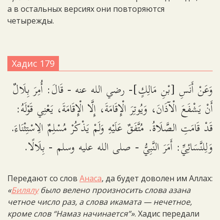
а в остальных версиях они повторяются
четырежды.
Хадис 179
وَعَنْ أَنَسِ [بْنِ مَالِكٍ]- رضي الله عنه - قَالَ: أُمِرَ بِلَالٌ
أَنْ يَشْفَعَ الْآذَانَ، وَيُوتِرَ الْإِقَامَةَ، إِلَّا الْإِقَامَةَ، يَعْنِي قَوْلَهُ:
قَدْ قَامَتِ الصَّلَاةُ. مُتَّفَقٌ عَلَيْهِ وَلَمْ يَذْكُرْ مُسْلِمٌ الِاسْتِثْنَاءَ.
وَلِلنَّسَائِيِّ: أَمَرَ النَّبِيُّ - صلى الله عليه وسلم - بِلَالًا.
Передают со слов
Анаса
, да будет доволен им Аллах:
«
Билялу
было велено произносить слова азана
четное число раз, а слова икамата — нечетное,
кроме слов “Намаз начинается”»
. Хадис передали