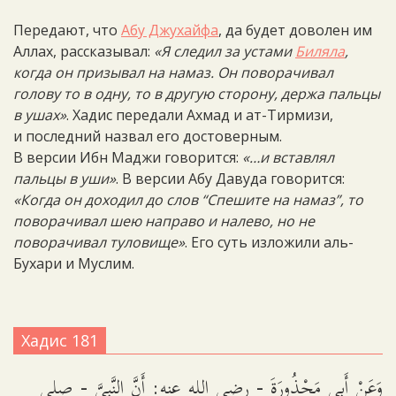
Передают, что
Абу Джухайфа
, да будет доволен им
Аллах, рассказывал:
«Я следил за устами
Биляла
,
когда он призывал на намаз. Он поворачивал
голову то в одну, то в другую сторону, держа пальцы
в ушах»
. Хадис передали Ахмад и ат-Тирмизи,
и последний назвал его достоверным.
В версии Ибн Маджи говорится:
«…и вставлял
пальцы в уши»
. В версии Абу Давуда говорится:
«Когда он доходил до слов “Спешите на намаз”, то
поворачивал шею направо и налево, но не
поворачивал туловище»
. Его суть изложили аль-
Бухари и Муслим.
Хадис 181
وَعَنْ أَبِي مَحْذُورَةَ - رضي الله عنه: أَنَّ النَّبِيَّ - صلى