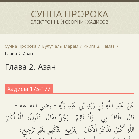
СУННА ПРОРОКА
ЭЛЕКТРОННЫЙ СБОРНИК ХАДИСОВ
Сунна Пророка
Булуг аль-Марам
Книга 2. Намаз
Глава 2. Азан
Глава 2. Азан
Хадисы 175-177
عَنْ عَبْدِ اللَّهِ بْنِ زَيْدِ بْنِ عَبْدِ رَبِّهِ - رضي الله عنه -
قَالَ: طَافَ بِي - وَأَنَا نَائِمٌ - رَجُلٌ فَقَالَ: تَقُولُ: اللَّهُ أَكْبَرَ
اللَّهِ أَكْبَرُ, فَذَكَرَ الْآذَانَ - بِتَرْبِيع التَّكْبِيرِ بِغَيْرِ تَرْجِيعٍ،