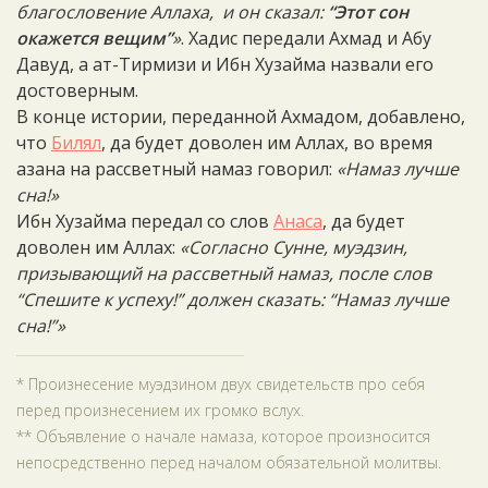
благословение Аллаха, и он сказал:
“Этот сон
окажется вещим”
»
. Хадис передали Ахмад и Абу
Давуд, а ат-Тирмизи и Ибн Хузайма назвали его
достоверным.
В конце истории, переданной Ахмадом, добавлено,
что
Билял
, да будет доволен им Аллах, во время
азана на рассветный намаз говорил:
«Намаз лучше
сна!»
Ибн Хузайма передал со слов
Анаса
, да будет
доволен им Аллах:
«Согласно Сунне, муэдзин,
призывающий на рассветный намаз, после слов
“Спешите к успеху!” должен сказать: “Намаз лучше
сна!”»
* Произнесение муэдзином двух свидетельств про себя
перед произнесением их громко вслух.
** Объявление о начале намаза, которое произносится
непосредственно перед началом обязательной молитвы.