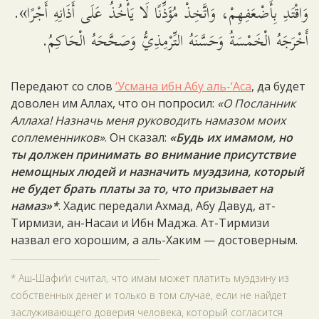
وَاقْتَدِ بِأَضْعَفِهِمْ، وَاتَّخِذْ مُؤَذِّنًا لَا يَأْخُذُ عَلَى أَذَانِهِ أَجْرًا».
أَخْرَجَهُ الْخَمْسَةُ وَحَسَّنَهُ التِّرْمِذِيُّ وَصَحَّحَهُ الْحَاكِمُ.
Передают со слов
‘Усмана ибн Абу аль-‘Аса
, да будет
доволен им Аллах, что он попросил:
«О Посланник
Аллаха! Назначь меня руководить намазом моих
соплеменников»
. Он сказал:
«Будь их имамом, но
ты должен принимать во внимание присутствие
немощных людей и назначить муэдзина, который
не будет брать платы за то, что призывает на
намаз»*
. Хадис передали Ахмад, Абу Давуд, ат-
Тирмизи, ан-Насаи и Ибн Маджа. Ат-Тирмизи
назвал его хорошим, а аль-Хаким — достоверным.
* Аш-Шафи‘и считал, что имам может платить муэдзину из
собственных денег и только в том случае, если не найдет
заслуживающего доверия человека, который согласится