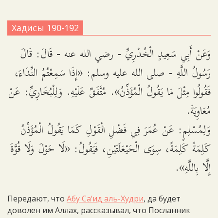
Хадисы 190-192
وَعَنْ أَبِي سَعِيدٍ الْخُدْرِيِّ - رضي الله عنه - قَالَ: قَالَ
رَسُولُ اللَّهِ - صلى الله عليه وسلم: «إِذَا سَمِعْتُمُ النِّدَاءَ،
فَقُولُوا مِثْلَ مَا يَقُولُ الْمُؤَذِّنُ». مُتَّفَقٌ عَلَيْهِ. وَلِلْبُخَارِيِّ: عَنْ
مُعَاوِيَةَ.
وَلِمُسْلِمٍ: عَنْ عُمَرَ فِي فَضْلِ الْقَوْلِ كَمَا يَقُولُ الْمُؤَذِّنُ
كَلِمَةً كَلِمَةً، سِوَى الْحَيْعَلَتَيْنِ، فَيَقُولُ: «لَا حَوْلَ وَلَا قُوَّةَ
إِلَّا بِاللَّهِ».
Передают, что
Абу Са‘ид аль-Худри
, да будет
доволен им Аллах, рассказывал, что Посланник