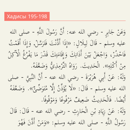
Хадисы 195-198
وَعَنْ جَابِرٍ - رضي الله عنه: أَنَّ رَسُولَ اللَّهِ - صلى الله
عليه وسلم - قَالَ لِبِلَالٍ: «إِذَا أَذَّنْتَ فَتَرَسَّلْ, وَإِذَا أَقَمْتُ
فَاحْدُرْ، وَاجْعَلْ بَيْنَ أَذَانِكَ وَإِقَامَتِكَ قَدْرَ مَا يَفْرُغُ الْآكِلُ
مِنْ أَكْلِهِ». الْحَدِيثَ. رَوَاهُ التِّرْمِذِيُّ وَضَعَّفَهُ.
وَلَهُ: عَنْ أَبِي هُرَيْرَةَ - رضي الله عنه - أَنَّ النَّبِيَّ - صلى
الله عليه وسلم - قَالَ: «لَا يُؤَذِّنُ إِلَّا مُتَوَضِّئٌ». وَضَعَّفَهُ
أَيْضًا. فَالْحَدِيثُ ضَعِيفٌ مَرْفُوعًا وَمَوْقُوفًا.
وَلَهُ: عَنْ زِيَادِ بْنِ الْحَارِثِ - رضي الله عنه - قَالَ: قَالَ
رَسُولُ اللَّهِ - صلى الله عليه وسلم: «وَمَنْ أَذَّنَ فَهُوَ