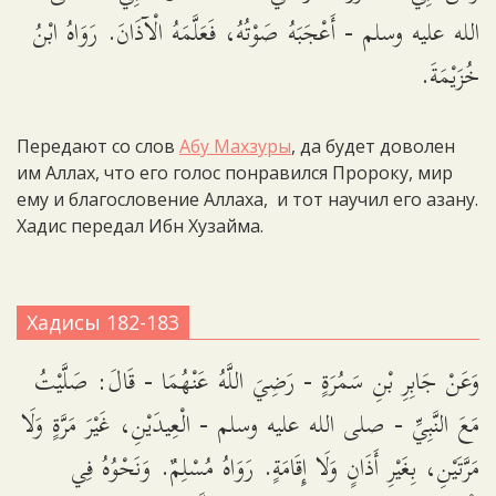
الله عليه وسلم - أَعْجَبَهُ صَوْتُهُ، فَعَلَّمَهُ الْآذَانَ. رَوَاهُ ابْنُ
خُزَيْمَةَ.
Передают со слов
Абу Махзуры
, да будет доволен
им Аллах, что его голос понравился Пророку, мир
ему и благословение Аллаха, и тот научил его азану.
Хадис передал Ибн Хузайма.
Хадисы 182-183
وَعَنْ جَابِرِ بْنِ سَمُرَةٍ - رَضِيَ اللَّهُ عَنْهُمَا - قَالَ: صَلَّيْتُ
مَعَ النَّبِيِّ - صلى الله عليه وسلم - الْعِيدَيْنِ، غَيْرَ مَرَّةٍ وَلَا
مَرَّتَيْنِ، بِغَيْرِ أَذَانٍ وَلَا إِقَامَةٍ. رَوَاهُ مُسْلِمٌ. وَنَحْوُهُ فِي