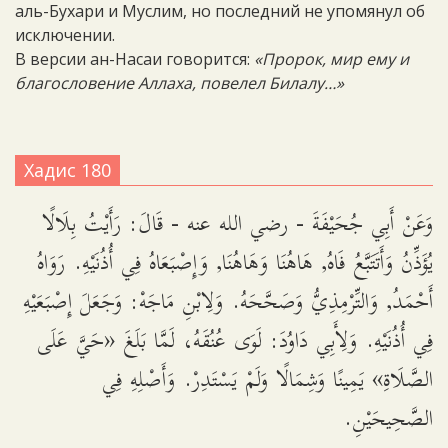
аль-Бухари и Муслим, но последний не упомянул об
исключении.
В версии ан-Насаи говорится:
«Пророк, мир ему и
благословение Аллаха, повелел Билалу…»
Хадис 180
وَعَنْ أَبِي جُحَيْفَةَ - رضي الله عنه - قَالَ: رَأَيْتُ بِلَالًا
يُؤَذِّنُ وَأَتَتَبَّعُ فَاهُ, هَاهُنَا وَهَاهُنَا, وَإِصْبَعَاهُ فِي أُذُنَيْهِ. رَوَاهُ
أَحْمَدُ, وَالتِّرْمِذِيُّ وَصَحَّحَهُ. وَلِابْنِ مَاجَهْ: وَجَعَلَ إِصْبَعَيْهِ
فِي أُذُنَيْهِ. وَلِأَبِي دَاوُدَ: لَوَى عُنُقَهُ، لَمَّا بَلَغَ «حَيَّ عَلَى
الصَّلَاةِ» يَمِينًا وَشِمَالًا وَلَمْ يَسْتَدِرْ. وَأَصْلِهِ فِي
الصَّحِيحَيْنِ.