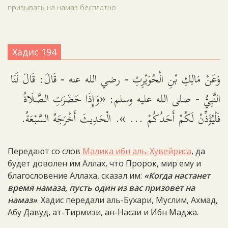
призывать на намаз бесплатно.
Хадис 194
وَعَنْ مَالِكِ بْنِ الْحُوَيْرِثِ - رضي الله عنه - قَالَ: قَالَ لَنَا
النَّبِيُّ - صلى الله عليه وسلم: «وَإِذَا حَضَرَتِ الصَّلَاةُ
فَلْيُؤَذِّنْ لَكُمْ أَحَدُكُمْ ... ». الْحَدِيثَ أَخْرَجَهُ السَّبْعَةُ.
Передают со слов
Малика ибн аль-Хувейриса
, да
будет доволен им Аллах, что Пророк, мир ему и
благословение Аллаха, сказал им:
«Когда настанет
время намаза, пусть один из вас призовет на
намаз»
. Хадис передали аль-Бухари, Муслим, Ахмад,
Абу Давуд, ат-Тирмизи, ан-Насаи и Ибн Маджа.