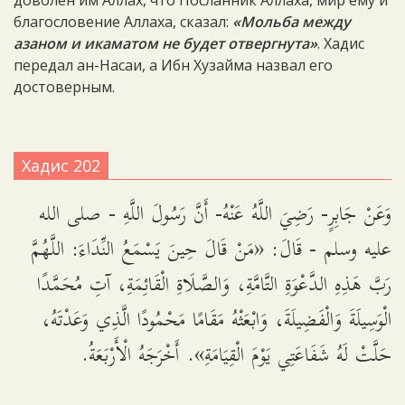
доволен им Аллах, что Посланник Аллаха, мир ему и
благословение Аллаха, сказал:
«Мольба между
азаном и икаматом не будет отвергнута»
. Хадис
передал ан-Насаи, а Ибн Хузайма назвал его
достоверным.
Хадис 202
وَعَنْ جَابِرٍ- رَضِيَ اللَّهُ عَنْهُ- أَنَّ رَسُولَ اللَّهِ - صلى الله
عليه وسلم - قَالَ: «مَنْ قَالَ حِينَ يَسْمَعُ النِّدَاءَ: اللَّهُمَّ
رَبَّ هَذِهِ الدَّعْوَةِ التَّامَّةِ، وَالصَّلَاةِ الْقَائِمَةِ، آتِ مُحَمَّدًا
الْوَسِيلَةَ وَالْفَضِيلَةَ، وَابْعَثْهُ مَقَامًا مَحْمُودًا الَّذِي وَعَدْتَهُ،
حَلَّتْ لَهُ شَفَاعَتِي يَوْمَ الْقِيَامَةِ». أَخْرَجَهُ الْأَرْبَعَةُ.