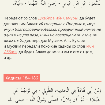
الْمُتَّفَقِ: عَنِ ابْنِ عَبَّاسٍ - رَضِيَ اللَّهُ عَنْهُمَا - وَغَيْرُهُ.
Передают со слов
Джабира ибн Самуры
, да будет
доволен им Аллах:
«Я совершал с Пророком, мир
ему и благословение Аллаха, праздничный намаз не
один и не два раза, и мы не возвещали ни азан, ни
икамат»
. Хадис передал Муслим. Аль-Бухари
и Муслим передали похожие хадисы со слов
Ибн
‘Аббаса
, да будет Аллах доволен им и его отцом,
и др.
Хадисы 184-186
وَعَنْ أَبِي قَتَادَةٌ فِي الْحَدِيثِ الطَّوِيلِ - فِي نَوْمهُمْ عَنِ
الصَّلَاةِ - ثُمَّ أَذَّنَ بِلَالٌ، فَصَلَّى رَسُولُ اللَّهِ - صلى الله