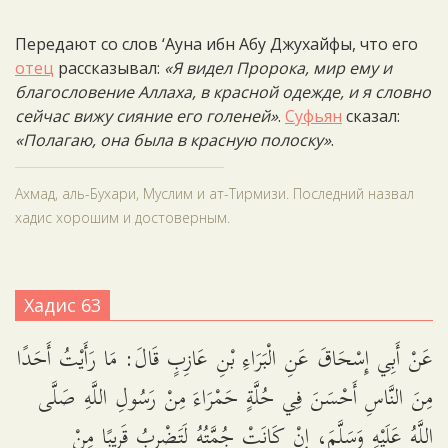
Передают со слов ‘Ауна ибн Абу Джухайфы, что его
отец
рассказывал:
«Я видел Пророка, мир ему и
благословение Аллаха, в красной одежде, и я словно
сейчас вижу сияние его голеней»
.
Суфьян
сказал:
«Полагаю, она была в красную полоску»
.
Ахмад, аль-Бухари, Муслим и ат-Тирмизи. Последний назвал
хадис хорошим и достоверным.
Хадис 63
عَنْ أَبِي إِسْحَاقَ عَنِ الْبَرَاءِ بْنِ عَازِبٍ قَالَ: مَا رَأَيْتُ أَحَدًا
مِنَ النَّاسِ أَحْسَنَ فِي حُلَّةٍ حَمْرَاءَ مِنْ رَسُولِ اللَّهِ صَلَّى
اللَّهُ عَلَيْهِ وَسَلَّمَ، إِنْ كَانَتْ جُمَّتُهُ لَتَضْرِبُ قَرِيبًا مِنْ