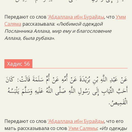
Передают со слов
‘Абдаллаха ибн Бурайды
, что
Умм
Саляма
рассказывала:
«Любимой одеждой
Посланника Аллаха, мир ему и благословение
Аллаха, была рубаха»
.
Хадис 56
عَنْ عَبْدِ اللَّهِ بْنِ بُرَيْدَةَ عَنْ أُمِّهِ عَنْ أُمِّ سَلَمَةَ قَالَتْ: كَانَ
أَحَبَّ الثِّيَابِ إِلَى رَسُولِ اللَّهِ صَلَّى اللَّهُ عَلَيهِ وَسَلَّمَ يَلْبَسُهُ
الْقَمِيصُ.
Передают со слов
‘Абдаллаха ибн Бурайды
, что его
мать рассказывала со слов
Умм Салямы
:
«Из одежды