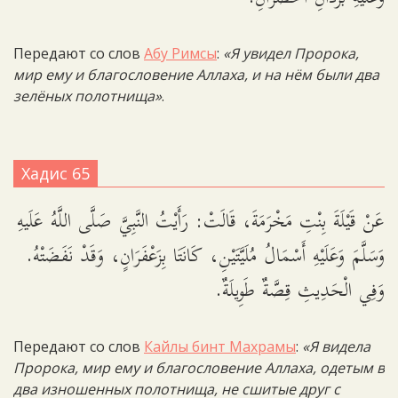
Передают со слов
Абу Римсы
:
«Я увидел Пророка,
мир ему и благословение Аллаха, и на нём были два
зелёных полотнища»
.
Хадис 65
عَنْ قَيْلَةَ بِنْتِ مَخْرَمَةَ، قَالَتْ: رَأَيْتُ النَّبِيَّ صَلَّى اللَّهُ عَلَيهِ
وَسَلَّمَ وَعَلَيْهِ أَسْمَالُ مُلَيَّتَيْنِ، كَانَتَا بِزَعْفَرَانٍ، وَقَدْ نَفَضَتْهُ.
وَفِي الْحَدِيثِ قِصَّةٌ طَوِيلَةٌ.
Передают со слов
Кайлы бинт Махрамы
:
«Я видела
Пророка, мир ему и благословение Аллаха, одетым в
два изношенных полотнища, не сшитые друг с