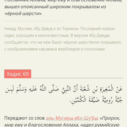
вышел опоясанный широким покрывалом из
чёрной шерсти»
.
Ахмад, Муслим, Абу Давуд и ат-Тирмизи. Последний назвал
хадис хорошим и малоизвестным. В версии Абу Давуда
сообщается, что на нём было чёрное шерстяное покрывало
с изображениями каравана верблюдов и полосками.
Хадис 69
عَنْ الْمُغِيرَةِ بْنِ شُعْبَةَ أَنَّ النَّبِيَّ صَلَّى اللَّهُ عَلَيهِ وَسَلَّمَ لَبِسَ
جُبَّةً رُومِيَّةً ضَيِّقَةَ الْكُمَّيْنِ.
Передают со слов
аль-Мугиры ибн Шу‘бы
:
«Пророк,
мир ему и благословение Аллаха, надел румийскую