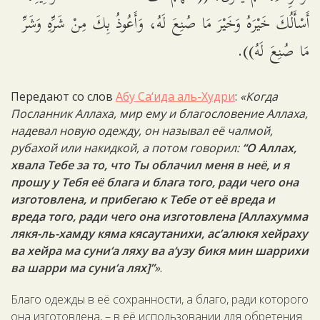
أَسْأَلُكَ خَيْرَهُ وَخَيْرَ مَا صُنِعَ لَهُ، وَأَعُوذُ بِكَ مِنْ شَرِّهِ وَشَرِّ
مَا صُنِعَ لَهُ)).
Передают со слов
Абу Са‘ида аль-Худри
:
«Когда
Посланник Аллаха, мир ему и благословение Аллаха,
надевал новую одежду, он называл её чалмой,
рубахой или накидкой, а потом говорил:
“О Аллах,
хвала Тебе за то, что Ты облачил меня в неё, и я
прошу у Тебя её блага и блага того, ради чего она
изготовлена, и прибегаю к Тебе от её вреда и
вреда того, ради чего она изготовлена [Аллахумма
лякя-ль-хамду кяма кясаутанихи, ас’алюкя хейраху
ва хейра ма суни‘а ляху ва а‘узу бикя мин шаррихи
ва шарри ма суни‘а лях]”
»
.
Благо одежды в её сохранности, а благо, ради которого
она изготовлена, – в её использовании для обретения