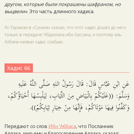
другом, которые были покрашены шафраном, но
выцвели»
. Это часть длинного хадиса.
Ат-Тирмизи в «Сунане» сказал, что этот хадис дошёл до него
только в передаче ‘Абдаллаха ибн Хассана, и поэтому аль-
Албани назвал хадис слабым.
Хадис 66
عَنِ ابْنِ عَبَّاسٍ قَالَ: قَالَ رَسُولُ اللهِ صَلَّى اللَّهُ عَلَيهِ
وَسَلَّمَ: ((عَلَيْكُمْ بِالْبَيَاضِ مِنَ الثِّيَابِ، لِيَلْبِسْهَا أَحْيَاؤُكُمْ،
وَكَفِّنُوا فِيهَا مَوْتَاكُمْ، فَإِنَّهَا مِنْ خِيَارِ ثِيَابِكُمْ)).
Передают со слов
Ибн ‘Аббаса
, что Посланник
Аллаха, мир ему и благословение Аллаха, сказал: