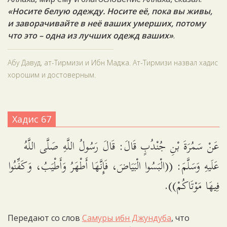
«Носите белую одежду. Носите её, пока вы живы,
и заворачивайте в неё ваших умерших, потому
что это – одна из лучших одежд ваших»
.
Абу Давуд, ат-Тирмизи и Ибн Маджа. Ат-Тирмизи назвал хадис
хорошим и достоверным.
Хадис 67
عَنْ سَمُرَةَ بْنِ جُنْدُبٍ قَالَ: قَالَ رَسُولُ اللَّهِ صَلَّى اللَّهُ
عَلَيهِ وَسَلَّمَ: ((الْبَسُوا الْبَيَاضَ، فَإِنَّهَا أَطْهَرُ وَأَطْيَبُ، وَكَفِّنُوا
فِيهَا مَوْتَاكُمْ)).
Передают со слов
Самуры ибн Джундуба
, что