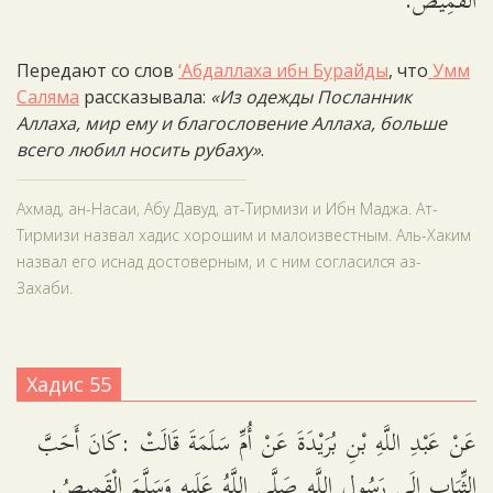
الْقَمِيصُ.
Передают со слов
‘Абдаллаха ибн Бурайды
, что
Умм
Саляма
рассказывала:
«Из одежды Посланник
Аллаха, мир ему и благословение Аллаха, больше
всего любил носить рубаху»
.
Ахмад, ан-Насаи, Абу Давуд, ат-Тирмизи и Ибн Маджа. Ат-
Тирмизи назвал хадис хорошим и малоизвестным. Аль-Хаким
назвал его иснад достоверным, и с ним согласился аз-
Захаби.
Хадис 55
عَنْ عَبْدِ اللَّهِ بْنِ بُرَيْدَةَ عَنْ أُمِّ سَلَمَةَ قَالَتْ :كَانَ أَحَبَّ
الثِّيَابِ إِلَى رَسُولِ اللَّه صَلَّى اللَّهُ عَلَيهِ وَسَلَّمَ الْقَمِيصُ.