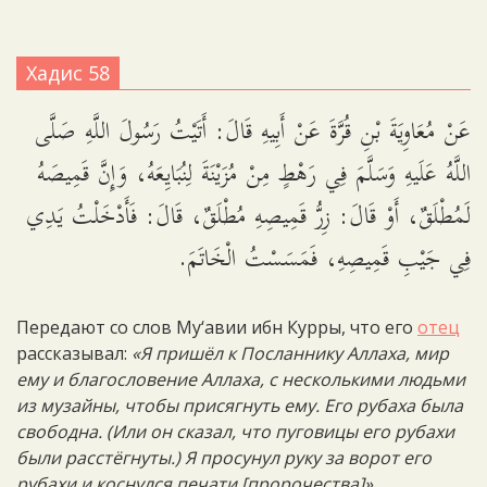
Хадис 58
عَنْ مُعَاوِيَةَ بْنِ قُرَّةَ عَنْ أَبِيهِ قَالَ: أَتَيْتُ رَسُولَ اللَّهِ صَلَّى
اللَّهُ عَلَيهِ وَسَلَّمَ فِي رَهْطٍ مِنْ مُزَيْنَةَ لِنُبَايِعَهُ، وَإِنَّ قَمِيصَهُ
لَمُطْلَقٌ، أَوْ قَالَ: زِرُّ قَمِيصِهِ مُطْلَقٌ، قَالَ: فَأَدْخَلْتُ يَدِي
فِي جَيْبِ قَمِيصِهِ، فَمَسَسْتُ الْخَاتَمَ.
Передают со слов Му‘авии ибн Курры, что его
отец
рассказывал:
«Я пришёл к Посланнику Аллаха, мир
ему и благословение Аллаха, с несколькими людьми
из музайны, чтобы присягнуть ему. Его рубаха была
свободна. (Или он сказал, что пуговицы его рубахи
были расстёгнуты.) Я просунул руку за ворот его
рубахи и коснулся печати [пророчества]»
.