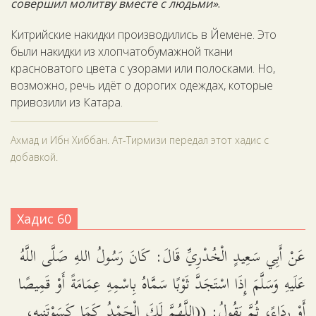
совершил молитву вместе с людьми»
.
Китрийские накидки производились в Йемене. Это
были накидки из хлопчатобумажной ткани
красноватого цвета с узорами или полосками. Но,
возможно, речь идёт о дорогих одеждах, которые
привозили из Катара.
Ахмад и Ибн Хиббан. Ат-Тирмизи передал этот хадис с
добавкой.
Хадис 60
عَنْ أَبِي سَعِيدٍ الْخُدْرِيِّ قَالَ: كَانَ رَسُولُ اللهِ صَلَّى اللَّهُ
عَلَيهِ وَسَلَّمَ إِذَا اسْتَجَدَّ ثَوْبًا سَمَّاهُ بِاسْمِهِ عِمَامَةً أَوْ قَمِيصًا
أَوْ رِدَاءً، ثُمَّ يَقُولُ: ((اللَّهُمَّ لَكَ الْحَمْدُ كَمَا كَسَوْتَنِيهِ،