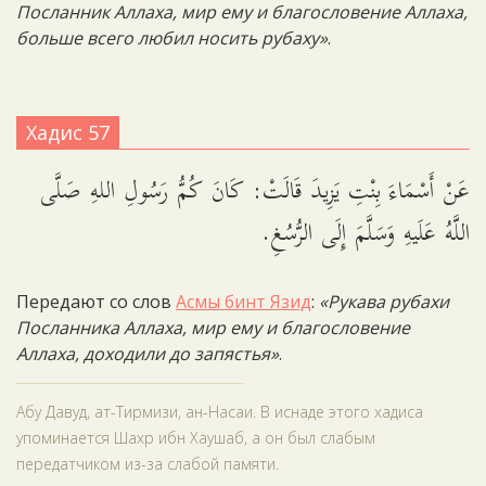
Посланник Аллаха, мир ему и благословение Аллаха,
больше всего любил носить рубаху»
.
Хадис 57
عَنْ أَسْمَاءَ بِنْتِ يَزِيدَ قَالَتْ: كَانَ كُمُّ رَسُولِ اللهِ صَلَّى
اللَّهُ عَلَيهِ وَسَلَّمَ إِلَى الرُّسُغِ.
Передают со слов
Асмы бинт Язид
:
«Рукава рубахи
Посланника Аллаха, мир ему и благословение
Аллаха, доходили до запястья»
.
Абу Давуд, ат-Тирмизи, ан-Насаи. В иснаде этого хадиса
упоминается Шахр ибн Хаушаб, а он был слабым
передатчиком из-за слабой памяти.