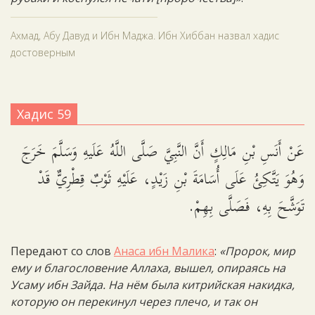
Ахмад, Абу Давуд и Ибн Маджа. Ибн Хиббан назвал хадис
достоверным
Хадис 59
عَنْ أَنَسِ بْنِ مَالِكٍ أَنَّ النَّبِيَّ صَلَّى اللَّهُ عَلَيهِ وَسَلَّمَ خَرَجَ
وَهُوَ يَتَّكِئُ عَلَى أُسَامَةَ بْنِ زَيْدٍ، عَلَيْهِ ثَوْبٌ قِطْرِيٌّ قَدْ
تَوَشَّحَ بِهِ، فَصَلَّى بِهِمْ.
Передают со слов
Анаса ибн Малика
:
«Пророк, мир
ему и благословение Аллаха, вышел, опираясь на
Усаму ибн Зайда. На нём была китрийская накидка,
которую он перекинул через плечо, и так он