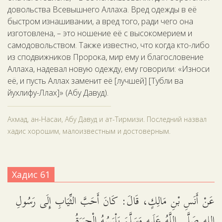
довольства Всевышнего Аллаха. Вред одежды в её
быстром изнашивании, а вред того, ради чего она
изготовлена, – это ношение её с высокомерием и
самодовольством. Также известно, что когда кто-либо
из сподвижников Пророка, мир ему и благословение
Аллаха, надевал новую одежду, ему говорили: «Износи
её, и пусть Аллах заменит её [лучшей] [Тубли ва
йухлифу-Ллах]» (Абу Давуд).
Ахмад, ан-Насаи, Абу Давуд и ат-Тирмизи. Последний назвал
хадис хорошим, малоизвестным и достоверным.
Хадис 61
عَنْ أَنَسِ بْنِ مَالِكٍ، قَالَ: كَانَ أَحَبَّ الثِّيَابِ إِلَى رَسُولِ
اللهِ صَلَّى اللَّهُ عَلَيهِ وَسَلَّمَ يَلْبَسُهُ الْحِبَرَةُ.