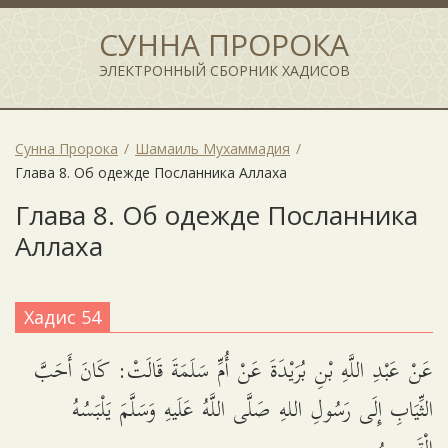
СУННА ПРОРОКА
ЭЛЕКТРОННЫЙ СБОРНИК ХАДИСОВ
Сунна Пророка
Шамаиль Мухаммадия
Глава 8. Об одежде Посланника Аллаха
Глава 8. Об одежде Посланника
Аллаха
Хадис 54
عَنْ عَبْدِ اللَّهِ بْنِ بُرَيْدَةَ عَنْ أُمِّ سَلَمَةَ قَالَتْ: كَانَ أَحَبَّ
الثِّيَابِ إِلَى رَسُولِ اللهِ صَلَّى اللَّهُ عَلَيهِ وَسَلَّمَ يَلْبَسُهُ