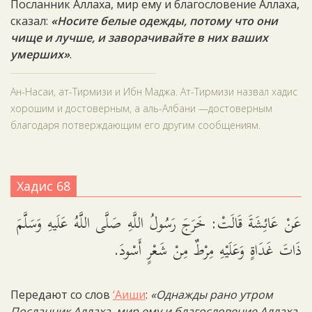
Посланник Аллаха, мир ему и благословение Аллаха,
сказал:
«Носите белые одежды, потому что они
чище и лучше, и заворачивайте в них ваших
умерших»
.
Ан-Насаи, ат-Тирмизи и Ибн Маджа. Ат-Тирмизи назвал хадис
хорошим и достоверным, а аль-Албани —достоверным
благодаря потверждающим его другим сообщениям.
Хадис 68
عَنْ عَائِشَةَ قَالَتْ: خَرَجَ رَسُولُ اللَّهِ صَلَّى اللَّهُ عَلَيهِ وَسَلَّمَ
ذَاتَ غَدَاةٍ وَعَلَيْهِ مِرْطٌ مِنْ شَعْرٍ أَسْودَ.
Передают со слов
‘Аиши
:
«Однажды рано утром
Посланник Аллаха, мир ему и благословение Аллаха,