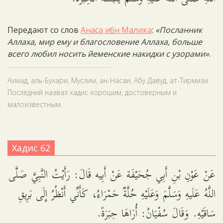
Передают со слов
Анаса ибн Малика
:
«Посланник
Аллаха, мир ему и благословение Аллаха, больше
всего любил носить йеменские накидки с узорами»
.
Ахмад, аль-Бухари, Муслим, ан-Насаи, Абу Давуд, ат-Тирмизи.
Последний назвал хадис хорошим, достоверным и
малоизвестным.
Хадис 62
عَنْ عَوْنِ بْنِ أَبِي جُحَيْفَة عَنْ أَبِيه قَالَ: رَأَيْتُ النَّبِيَّ صَلَّى
اللَّهُ عَلَيهِ وَسَلَّمَ وَعَلَيْهِ حُلَّةٌ حَمْرَاءُ، كَأَنِّي أَنْظُرُ إِلَى بَرِيقِ
سَاقَيْهِ. وَقَالَ سُفْيَانُ: أُرَاهَا حِبَرَةً.