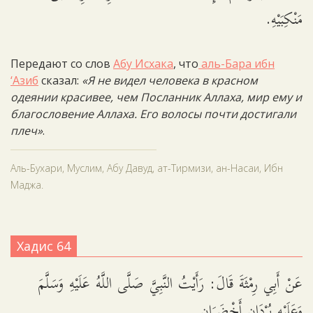
مَنْكِبَيْهِ.
Передают со слов
Абу Исхака
, что
аль-Бара ибн
‘Азиб
сказал:
«Я не видел человека в красном
одеянии красивее, чем Посланник Аллаха, мир ему и
благословение Аллаха. Его волосы почти достигали
плеч»
.
Аль-Бухари, Муслим, Абу Давуд, ат-Тирмизи, ан-Насаи, Ибн
Маджа.
Хадис 64
عَنْ أَبِي رِمْثَةَ قَالَ: رَأَيْتُ النَّبِيَّ صَلَّى اللَّهُ عَلَيْهِ وَسَلَّمَ
وَعَلَيْهِ بُرْدَانِ أَخْضَرَانِ.