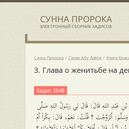
СУННА ПРОРОКА
ЭЛЕКТРОННЫЙ СБОРНИК ХАДИСОВ
Сунна Пророка
Сунан Абу Давуд
Книга брак
3. Глава о женитьбе на д
Хадис 2048
 بْنِ عَبْدِ اللهِ قَالَ: قَالَ لِي رَسُولُ اللهِ صَلَّى
هِ وَسَلَّمَ: أَتَزَوَّجْتَ ؟ قُلْتُ: نَعَمْ، قَالَ: بِكْراً أَمْ
ُلْتُ: ثَيِّباً، قَالَ: أَفَلاَ بِكْرٌ تُلاَعِبُهَا وَتُلاَعِبُك؟