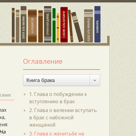
Оглавление
Книга брака
1. Глава о побуждении к
сахих
вступлению в брак
лах
2. Глава о велении вступать
ха,
в брак с набожной
еня:
женщиной
“На
3. Глава о женитьбе на