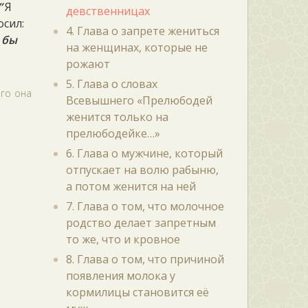
”
Я
девственницах
осил:
4. Глава о запрете жениться
 бы
на женщинах, которые не
рожают
5. Глава о словах
ого она
Всевышнего «Прелюбодей
женится только на
прелюбодейке…»
6. Глава о мужчине, который
отпускает на волю рабыню,
а потом женится на ней
7. Глава о том, что молочное
родство делает запретным
то же, что и кровное
8. Глава о том, что причиной
появления молока у
кормилицы становится её