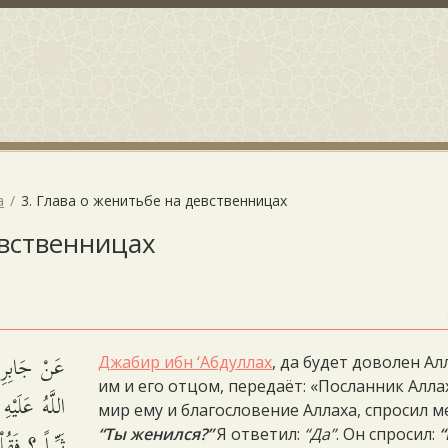
а
3. Глава о женитьбе на девственницах
евственницах
عَنْ جَابِرِ
Джабир ибн ‘Абдуллах
, да будет доволен Ал
им и его отцом, передаёт: «Посланник Алла
اللَّهُ عَلَيْ
мир ему и благословение Аллаха, спросил м
ثَيِّباً ؟ فَق
“Ты женился?”
Я ответил:
“Да”
. Он спросил: