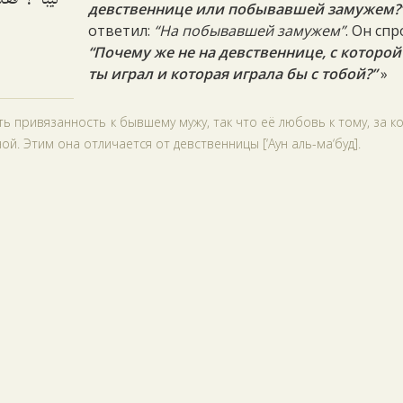
девственнице или побывавшей замужем?
ответил:
“На побывавшей замужем”
. Он спр
“Почему же не на девственнице, с которой
ты играл и которая играла бы с тобой?”
»
 привязанность к бывшему мужу, так что её любовь к тому, за к
й. Этим она отличается от девственницы [‘Аун аль-ма‘буд].