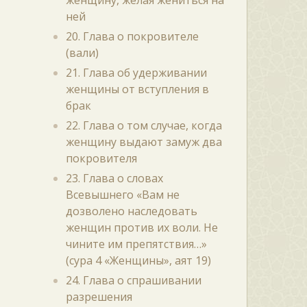
женщину, желая жениться на
ней
20. Глава о покровителе
(вали)
21. Глава об удерживании
женщины от вступления в
брак
22. Глава о том случае, когда
женщину выдают замуж два
покровителя
23. Глава о словах
Всевышнего «Вам не
дозволено наследовать
женщин против их воли. Не
чините им препятствия…»
(сура 4 «Женщины», аят 19)
24. Глава о спрашивании
разрешения