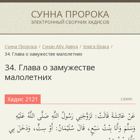
СУННА ПРОРОКА
ЭЛЕКТРОННЫЙ СБОРНИК ХАДИСОВ
Сунна Пророка
Сунан Абу Давуд
Книга брака
34. Глава о замужестве малолетних
34. Глава о замужестве
малолетних
Хадис 2121
сахих
عَنْ عَائِشَةَ قَالَتْ: تَزَوَّجَنِي رَسُولُ اللَّهِ صَلَّى اللَّهُ عَلَيْهِ
وَسَلَّمَ وَأَنَا بِنْتُ سَبْعٍ، قَالَ سُلَيْمَانُ: أَوْ سِتٍّ، وَدَخَلَ بِي