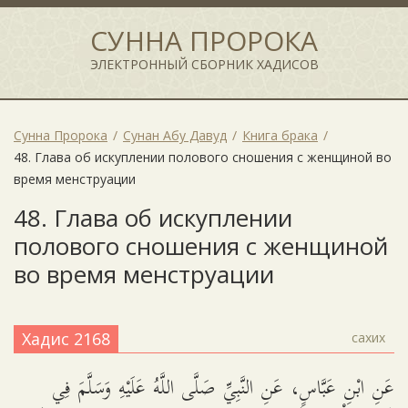
СУННА ПРОРОКА
ЭЛЕКТРОННЫЙ СБОРНИК ХАДИСОВ
Сунна Пророка
Сунан Абу Давуд
Книга брака
48. Глава об искуплении полового сношения с женщиной во
время менструации
48. Глава об искуплении
полового сношения с женщиной
во время менструации
Хадис 2168
сахих
عَنِ ابْنِ عَبَّاسٍ، عَنِ النَّبِيِّ صَلَّى اللَّهُ عَلَيْهِ وَسَلَّمَ فِي