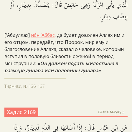
الَّذِي يَأْتِي امْرَأَتَهُ وَهِيَ حَائِضٌ قَالَ: يَتَصَدَّقُ بِدِينَارٍ، أَوْ
بِنِصْفِ دِينَارٍ.
[‘Абдуллах]
ибн ‘Аббас
, да будет доволен Аллах им и
его отцом, передаёт, что Пророк, мир ему и
благословение Аллаха, сказал о человеке, который
вступил в половую близость с женой в период
менструации:
«Он должен подать милостыню в
размере динара или половины динара»
.
Тирмизи, № 136, 137
Хадис 2169
сахих маукуф
عَنِ ابْنِ عَبَّاسٍ قَالَ: إِذَا أَصَابَهَا فِي الدَّمِ فَدِينَارٌ، وَإِذَا