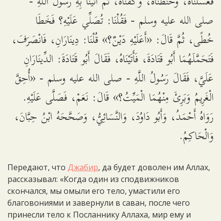
فَغَسَّلْنَاهُ، وَحَنَّطْنَاهُ، وَكَفَّنَّاهُ، ثُمَّ أَتَيْنَا بِهِ رَسُولَ اللَّهِ -
صلى الله عليه وسلم - فَقُلْنَا: تُصَلِّي عَلَيْهِ؟ فَخَطَا
خُطًى، ثُمَّ قَالَ: «أَعَلَيْهِ دَيْنٌ؟» قُلْنَا: دِينَارَانِ، فَانْصَرَفَ،
فَتَحَمَّلَهُمَا أَبُو قَتَادَةَ، فَأَتَيْنَاهُ، فَقَالَ أَبُو قَتَادَةَ: الدِّينَارَانِ
عَلَيَّ، فَقَالَ رَسُولُ اللَّهِ - صلى الله عليه وسلم - «أُحِقَّ
الْغَرِيمُ وَبَرِئَ مِنْهُمَا الْمَيِّتُ؟» قَالَ: نَعَمْ، فَصَلَّى عَلَيْهِ.
رَوَاهُ أَحْمَدُ، وَأَبُو دَاوُدَ، وَالنَّسَائِيُّ، وَصَحَّحَهُ ابْنُ حِبَّانَ،
وَالْحَاكِمُ.
Передают, что
Джабир
, да будет доволен им Аллах,
рассказывал: «Когда один из сподвижников
скончался, мы омыли его тело, умастили его
благовониями и завернули в саван, после чего
принесли тело к Посланнику Аллаха, мир ему и