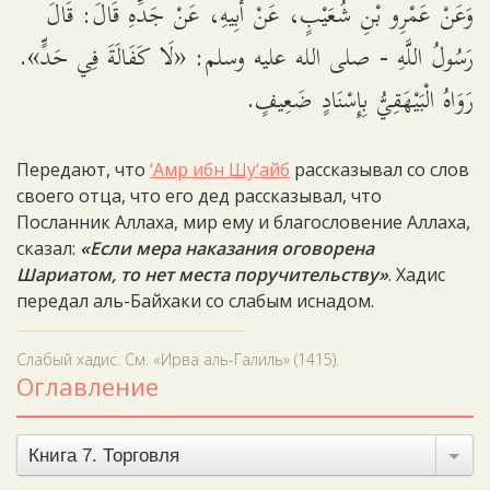
وَعَنْ عَمْرِو بْنِ شُعَيْبٍ، عَنْ أَبِيهِ، عَنْ جَدِّهِ قَالَ: قَالَ
رَسُولُ اللَّهِ - صلى الله عليه وسلم: «لَا كَفَالَةَ فِي حَدٍّ».
رَوَاهُ الْبَيْهَقِيُّ بِإِسْنَادٍ ضَعِيفٍ.
Передают, что
‘Амр ибн Шу‘айб
рассказывал со слов
своего отца, что его дед рассказывал, что
Посланник Аллаха, мир ему и благословение Аллаха,
сказал:
«Если мера наказания оговорена
Шариатом, то нет места поручительству»
. Хадис
передал аль-Байхаки со слабым иснадом.
Слабый хадис. См. «Ирва аль-Галиль» (1415).
Оглавление
Книга 7. Торговля