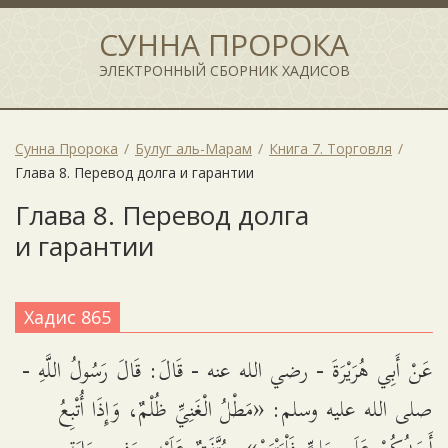
СУННА ПРОРОКА
ЭЛЕКТРОННЫЙ СБОРНИК ХАДИСОВ
Сунна Пророка
Булуг аль-Марам
Книга 7. Торговля
Глава 8. Перевод долга и гарантии
Глава 8. Перевод долга
и гарантии
Хадис 865
عَنْ أَبِي هُرَيْرَةَ - رضي الله عنه - قَالَ: قَالَ رَسُولُ اللَّهِ -
صلى الله عليه وسلم: «مَطْلُ الْغَنِيِّ ظُلْمٌ، وَإِذَا أُتْبِعُ