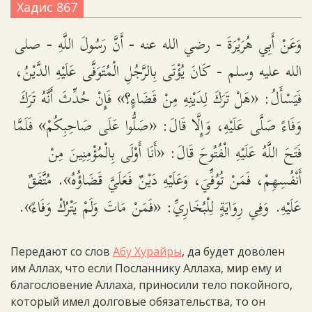
Хадис 867
وَعَنْ أَبِي هُرَيْرَةَ - رضي الله عنه - أَنَّ رَسُولَ اللَّهِ - صلى
الله عليه وسلم - كَانَ يُؤْتَى بِالرَّجُلِ الْمُتَوَفَّى عَلَيْهِ الدَّيْنُ،
فَيَسْأَلُ: «هَلْ تَرَكَ لِدَيْنِهِ مِنْ قَضَاءٍ؟» فَإِنْ حُدِّثَ أَنَّهُ تَرَكَ
وَفَاءً صَلَّى عَلَيْهِ، وَإِلَّا قَالَ: «صَلُّوا عَلَى صَاحِبِكُمْ» فَلَمَّا
فَتَحَ اللَّهُ عَلَيْهِ الْفُتُوحَ قَالَ: «أَنَا أَوْلَى بِالْمُؤْمِنِينَ مِنْ
أَنْفُسِهِمْ، فَمَنْ تُوُفِّيَ، وَعَلَيْهِ دَيْنٌ فَعَلَيَّ قَضَاؤُهُ». مُتَّفَقٌ
عَلَيْهِ. وَفِي رِوَايَةٍ لِلْبُخَارِيِّ: «فَمَنْ مَاتَ وَلَمْ يَتْرُكْ وَفَاءً».
Передают со слов
Абу Хурайры
, да будет доволен
им Аллах, что если Посланнику Аллаха, мир ему и
благословение Аллаха, приносили тело покойного,
который имел долговые обязательства, то он