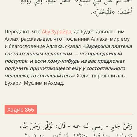
أَحَدُكُمْ عَلَى مَلِيٍّ فَلْيَتْبَعْ». مُتَّفَقٌ عَلَيْهِ. وَفِي رِوَايَةِ
أَحْمَدَ: «فَلْيَحْتَلْ».
Передают, что
Абу Хурайра
, да будет доволен им
Аллах, рассказывал, что Посланник Аллаха, мир ему
и благословение Аллаха, сказал:
«Задержка платежа
состоятельным человеком — несправедливый
поступок, и если кому-нибудь из вас предложат
получить причитающееся ему у состоятельного
человека, то соглашайтесь»
. Хадис передали аль-
Бухари, Муслим и Ахмад.
Хадис 866
وَعَنْ جَابِرٍ - رضي الله عنه - قَالَ: تُوُفِّيَ رَجُلٌ مِنَّا،