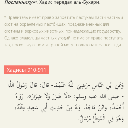
Посланнику»
*. Хадис передал аль-Бухари.
* Правитель имеет право запретить пастухам пасти частный
скот на охраняемых пастбищах, предназначенных для
скотины и верховых животных, принадлежащих государству.
Однако владельцы частных угодий не имеют права поступать
так, поскольку сеном и травой могут пользоваться все люди.
Хадисы 910-911
وَعَنِ ابْنِ عَبَّاسٍ -رَضِيَ اللَّهُ عَنْهُمَا- قَالَ: قَالَ رَسُولُ اللَّهِ
- صلى الله عليه وسلم: «لَا ضَرَرَ وَلَا ضِرَارَ». رَوَاهُ
أَحْمَدُ، وَابْنُ مَاجَهْ. وَلَهُ مِنْ حَدِيثِ أَبِي سَعِيدٍ مِثْلُهُ،
وَهُوَ فِي الْمُوَطَّإِ مُرْسَلٌ.