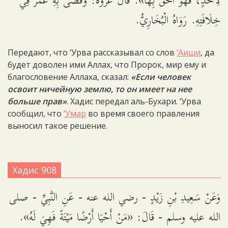
لِأَحَدٍ، فَهُوَ أَحَقُّ بِهَا». قَالَ عُرْوَةُ: وَقَضَى بِهِ عُمَرُ فِي
خِلَافَتِهِ. رَوَاهُ الْبُخَارِيُّ.
Передают, что ‘Урва рассказывал со слов
‘Аиши
, да
будет доволен ими Аллах, что Пророк, мир ему и
благословение Аллаха, сказал:
«Если человек
освоит ничейную землю, то он имеет на нее
больше прав»
. Хадис передал аль-Бухари. ‘Урва
сообщил, что
‘Умар
во время своего правления
выносил такое решение.
Хадис 908
وَعَنْ سَعِيدِ بْنِ زَيْدٍ - رضي الله عنه - عَنِ النَّبِيِّ - صلى
الله عليه وسلم - قَالَ: «مَنْ أَحْيَا أَرْضًا مَيْتَةً فَهِيَ لَهُ».