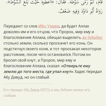
قَامَ، ثُمَّ رَمَى سَوْطَهُ. فَقَالَ: «أَعْطُوهُ حَيْثُ بَلَغَ السَّوْطُ».
رَوَاهُ أَبُو دَاوُدَ وَفِيهِ ضَعْفٌ.
Передают со слов
Ибн ‘Умара
, да будет Аллах
доволен им и его отцом, что Пророк, мир ему и
благословение Аллаха, обещал выделить
аз-Зубайру
столько земли, сколько проскачет его конь. Он
подстегнул своего коня, и тот проскакал некоторое
расстояние, после чего остановился. Потом он
бросил свой кнут, а Пророк, мир ему и
благословение Аллаха, сказал:
«Отмерьте ему
землю до того места, где упал кнут»
. Хадис передал
Абу Давуд, но он слабый.
Его передал Абу Давуд (3072), и аль-Албани назвал его
слабым.