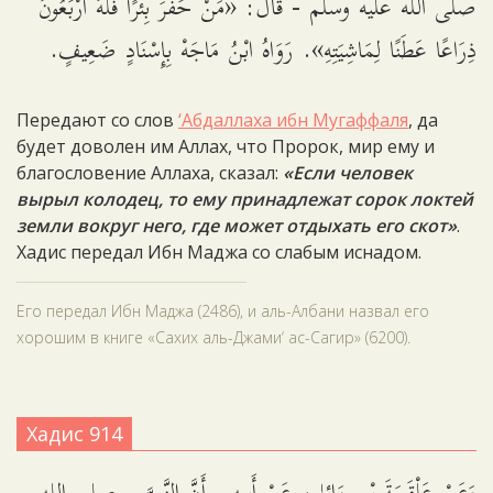
صلى اللَّه عليه وسلم - قَالَ: «مَنْ حَفَرَ بِئْرًا فَلَهُ أَرْبَعُونَ
ذِرَاعًا عَطَنًا لِمَاشِيَتِهِ». رَوَاهُ ابْنُ مَاجَهْ بِإِسْنَادٍ ضَعِيفٍ.
Передают со слов
‘Абдаллаха ибн Мугаффаля
, да
будет доволен им Аллах, что Пророк, мир ему и
благословение Аллаха, сказал:
«Если человек
вырыл колодец, то ему принадлежат сорок локтей
земли вокруг него, где может отдыхать его скот»
.
Хадис передал Ибн Маджа со слабым иснадом.
Его передал Ибн Маджа (2486), и аль-Албани назвал его
хорошим в книге «Сахих аль-­Джами‘ ас-Сагир» (6200).
Хадис 914