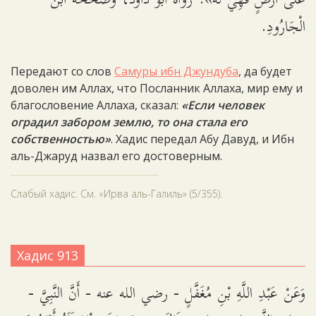
عَلَى أَرْضٍ فَهِيَ لَهُ». رَوَاهُ أَبُو دَاوُدَ، وَصَحَّحَهُ ابْنُ
الْجَارُودِ.
Передают со слов
Самуры ибн Джундуба
, да будет
доволен им Аллах, что Посланник Аллаха, мир ему и
благословение Аллаха, сказал:
«Если человек
оградил забором землю, то она стала его
собственностью»
. Хадис передал Абу Давуд, и Ибн
аль-Джаруд назвал его достоверным.
Слабый хадис. См. «Ирва аль-Галиль» (5/355).
Хадис 913
وَعَنْ عَبْدِ اللَّهِ بْنِ مُغَفَّلٍ - رضي الله عنه - أَنَّ النَّبِيَّ -