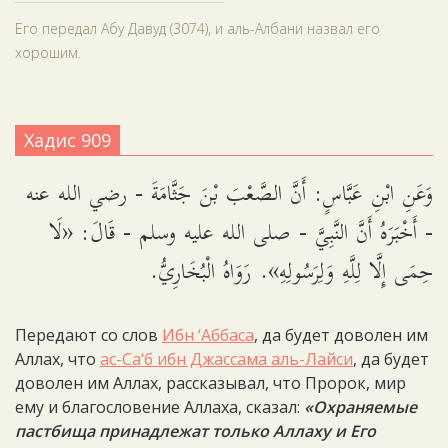
Его передал Абу Давуд (3074), и аль-Албани назвал его
хорошим.
Хадис 909
وَعَنِ ابْنِ عَبَّاسٍ: أَنَّ الصَّعْبَ بْنَ جَثَّامَةَ - رضي الله عنه
- أَخْبَرَهُ أَنَّ النَّبِيَّ - صلى الله عليه وسلم - قَالَ: «لَا
حِمَى إِلَّا لِلَّهِ وَلِرَسُولِهِ». رَوَاهُ الْبُخَارِيُّ.
Передают со слов
Ибн ‘Аббаса
, да будет доволен им
Аллах, что
ас-Са‘б ибн Джассама аль-Лайси
, да будет
доволен им Аллах, рассказывал, что Пророк, мир
ему и благословение Аллаха, сказал:
«Охраняемые
пастбища принадлежат только Аллаху и Его