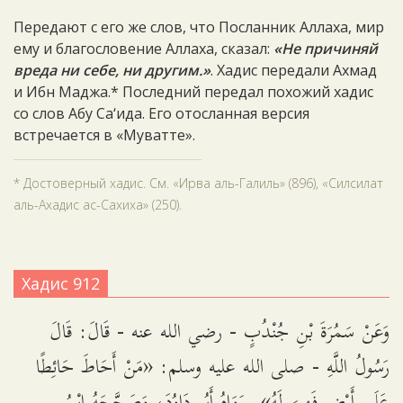
Передают с его же слов, что Посланник Аллаха, мир
ему и благословение Аллаха, сказал:
«Не причиняй
вреда ни себе, ни другим.»
. Хадис передали Ахмад
и Ибн Маджа.* Последний передал похожий хадис
со слов Абу Са‘ида. Его отосланная версия
встречается в «Муватте».
* Достоверный хадис. См. «Ирва аль-Галиль» (896), «Силсилат
аль-Ахадис ас-Сахиха» (250).
Хадис 912
وَعَنْ سَمُرَةَ بْنِ جُنْدُبٍ - رضي الله عنه - قَالَ: قَالَ
رَسُولُ اللَّهِ - صلى الله عليه وسلم: «مَنْ أَحَاطَ حَائِطًا