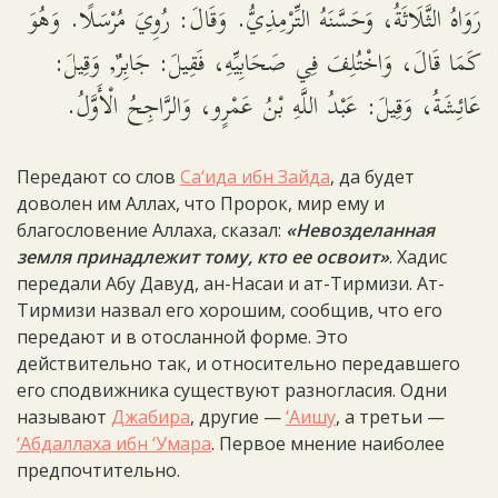
رَوَاهُ الثَّلَاثَةُ، وَحَسَّنَهُ التِّرْمِذِيُّ. وَقَالَ: رُوِيَ مُرْسَلًا. وَهُوَ
كَمَا قَالَ، وَاخْتُلِفَ فِي صَحَابِيِّهِ، فَقِيلَ: جَابِرٌ, وَقِيلَ:
عَائِشَةُ، وَقِيلَ: عَبْدُ اللَّهِ بْنُ عَمْرٍو، وَالرَّاجِحُ الْأَوَّلُ.
Передают со слов
Са‘ида ибн Зайда
, да будет
доволен им Аллах, что Пророк, мир ему и
благословение Аллаха, сказал:
«Невозделанная
земля принадлежит тому, кто ее освоит»
. Хадис
передали Абу Давуд, ан-Насаи и ат-Тирмизи. Ат-
Тирмизи назвал его хорошим, сообщив, что его
передают и в отосланной форме. Это
действительно так, и относительно передавшего
его сподвижника существуют разногласия. Одни
называют
Джабира
, другие —
‘Аишу
, а третьи —
‘Абдаллаха ибн ‘Умара
. Первое мнение наиболее
предпочтительно.