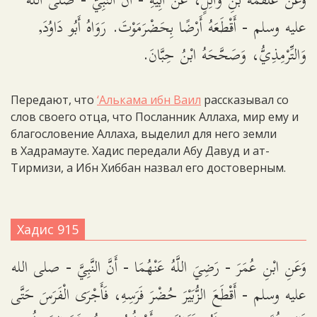
وَعَنْ عَلْقَمَةَ بْنِ وَائِلٍ، عَنْ أَبِيهِ - أَنَّ النَّبِيَّ - صلى الله
عليه وسلم - أَقْطَعَهُ أَرْضًا بِحَضْرَمَوْتَ. رَوَاهُ أَبُو دَاوُدَ,
وَالتِّرْمِذِيُّ، وَصَحَّحَهُ ابْنُ حِبَّانَ.
Передают, что
‘Алькама ибн Ваил
рассказывал со
слов своего отца, что Посланник Аллаха, мир ему и
благословение Аллаха, выделил для него земли
в Хадрамауте. Хадис передали Абу Давуд и ат-
Тирмизи, а Ибн Хиббан назвал его достоверным.
Хадис 915
وَعَنِ ابْنِ عُمَرَ - رَضِيَ اللَّهُ عَنْهُمَا - أَنَّ النَّبِيَّ - صلى الله
عليه وسلم - أَقْطَعَ الزُّبَيْرَ حُضْرَ فَرَسِهِ، فَأَجْرَى الْفَرَسَ حَتَّى