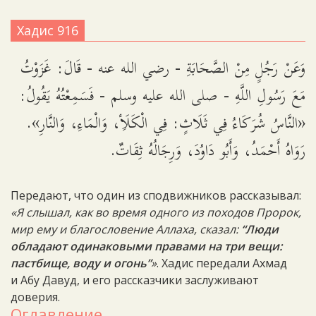
Хадис 916
وَعَنْ رَجُلٍ مِنْ الصَّحَابَةِ - رضي الله عنه - قَالَ: غَزَوْتُ
مَعَ رَسُولِ اللَّهِ - صلى الله عليه وسلم - فَسَمِعْتُهُ يَقُولُ:
«النَّاسُ شُرَكَاءُ فِي ثَلَاثٍ: فِي الْكَلَأِ، وَالْمَاءِ، وَالنَّارِ».
رَوَاهُ أَحْمَدُ، وَأَبُو دَاوُدَ، وَرِجَالُهُ ثِقَاتٌ.
Передают, что один из сподвижников рассказывал:
«Я слышал, как во время одного из походов Пророк,
мир ему и благословение Аллаха, сказал:
“Люди
обладают одинаковыми правами на три вещи:
пастбище, воду и огонь”
»
. Хадис передали Ахмад
и Абу Давуд, и его рассказчики заслуживают
доверия.
Оглавление