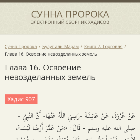
СУННА ПРОРОКА
ЭЛЕКТРОННЫЙ СБОРНИК ХАДИСОВ
Сунна Пророка
Булуг аль-Марам
Книга 7. Торговля
Глава 16. Освоение невозделанных земель
Глава 16. Освоение
невозделанных земель
Хадис 907
عَنْ عُرْوَةَ، عَنْ عَائِشَةَ -رَضِيَ اللَّهُ عَنْهَا- أَنَّ النَّبِيَّ -
صلى الله عليه وسلم - قَالَ: «مَنْ عَمَّرَ أَرْضًا لَيْسَتْ