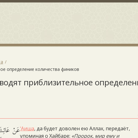
та
ьное определение количества фиников
роводят приблизительное определен
عَنْ عَائِشَة
‘Аиша
, да будет доволен ею Аллах, передаёт,
упоминая о Хайбаре:
«Пророк, мир ему и