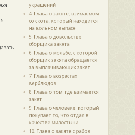
украшений
аха
4. Глава о закяте, взимаемом
ть
со скота, который находится
на вольном выпасе
5. Глава о довольстве
сборщика закята
авать
6. Глава о мольбе, с которой
сборщик закята обращается
за выплачивающих закят
7. Глава о возрастах
верблюдов
8. Глава о том, где взимается
закят
9. Глава о человеке, который
покупает то, что отдал в
качестве милостыни
10. Глава о закяте с рабов