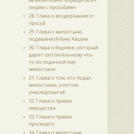
нежелательно обращаться к
людям с просьбами
28. Глава о воздержании от
просьб
29. Глава о милостыне,
подаваемой бану Хашим
30. Глава о бедняке, который
дарит состоятельному что-
то из поданной ему
милостыни
31. Глава о том, кто подал
милостыню, а потом
унаследовал её
32. Глава о правах
имущества
33. Глава о правах
просящего
34. Глава о милостыне,