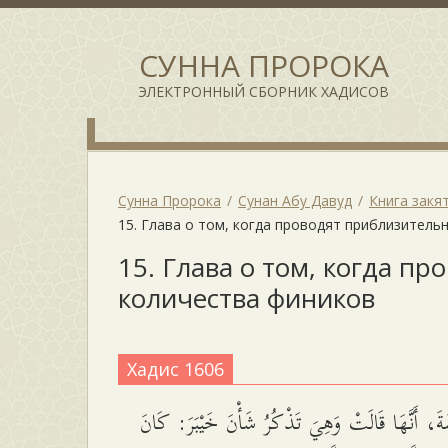
СУННА ПРОРОКА
ЭЛЕКТРОННЫЙ СБОРНИК ХАДИСОВ
Сунна Пророка
Сунан Абу Давуд
Книга закя
15. Глава о том, когда проводят приблизител
15. Глава о том, когда п
количества фиников
Хадис 1606
َ، أَنَّهَا قَالَتْ وَهِيَ تَذْكُرُ شَأْنَ خَيْبَرَ: كَانَ