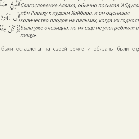
النَّبِيُّ صَل
благословение Аллаха, обычно посылал ‘Абдулл
إِلَى يَهُودِ
ибн Раваху к иудеям Хайбара, и он оценивал
количество плодов на пальмах, когда их годнос
يُؤْكَلَ مِنْ.
была уже очевидна, но их ещё не употребляли в
пищу»
.
 были оставлены на своей земле и обязаны были отд