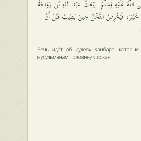
َّى اللَّهُ عَلَيْهِ وَسَلَّمَ يَبْعَثُ عَبْدَ اللهِ بْنَ رَوَاحَةَ
 خَيْبَرَ، فَيَخْرِصُ النَّخْلَ حِينَ يَطِيبُ قَبْلَ أَنْ
هُ
Речь идёт об иудеях Хайбара, которые
мусульманам половину урожая.