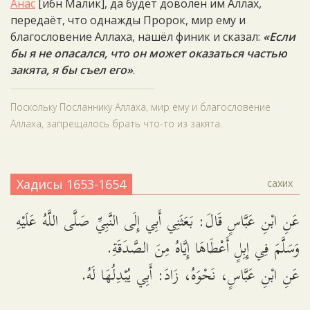
Анас
[ибн Малик], да будет доволен им Аллах,
передаёт, что однажды Пророк, мир ему и
благословение Аллаха, нашёл финик и сказал:
«Если
бы я не опасался, что он может оказаться частью
закята, я бы съел его»
.
Поскольку Посланнику Аллаха, мир ему и благословение
Аллаха, запрещалось брать что-то из закята.
Хадисы 1653-1654
сахих
عَنِ ابْنِ عَبَّاسٍ قَالَ: بَعَثَنِي أَبِي إِلَى النَّبِيِّ صَلَّى اللَّهُ عَلَيْهِ
وَسَلَّمَ فِي إِبِلٍ أَعْطَاهَا إِيَّاهُ مِنَ الصَّدَقَةِ.
عَنِ ابْنِ عَبَّاسٍ، نَحْوَهُ، زَادَ: أَبِي يُبْدِلُهَا لَهُ.