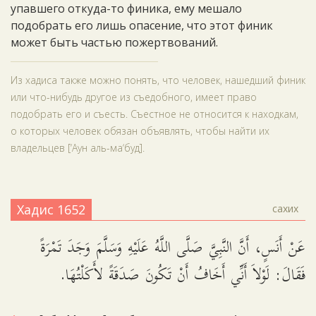
упавшего откуда-то финика, ему мешало
подобрать его лишь опасение, что этот финик
может быть частью пожертвований.
Из хадиса также можно понять, что человек, нашедший финик
или что-нибудь другое из съедобного, имеет право
подобрать его и съесть. Съестное не относится к находкам,
о которых человек обязан объявлять, чтобы найти их
владельцев [‘Аун аль-ма‘буд].
Хадис 1652
сахих
عَنْ أَنَسٍ، أَنَّ النَّبِيَّ صَلَّى اللَّهُ عَلَيْهِ وَسَلَّمَ وَجَدَ تَمْرَةً
فَقَالَ: لَوْلاَ أَنِّي أَخَافُ أَنْ تَكُونَ صَدَقَةً لأَكَلْتُهَا.