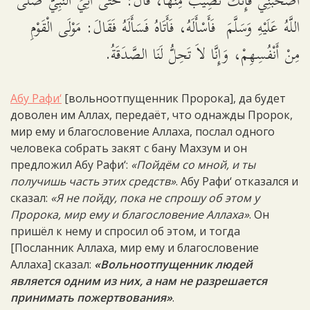
اصْحَبْنِي فَإِنَّكَ تُصِيبُ مِنْهَا، قَالَ: حَتَّى آتِيَ النَّبِيَّ صَلَّى
اللَّهُ عَلَيْهِ وَسَلَّمَ فَأَسْأَلَهُ، فَأَتَاهُ فَسَأَلَهُ فَقَالَ: مَوْلَى الْقَوْمِ
مِنْ أَنْفُسِهِمْ، وَإِنَّا لاَ تَحِلُّ لَنَا الصَّدَقَةُ.
Абу Рафи‘
[вольноотпущенник Пророка], да будет
доволен им Аллах, передаёт, что однажды Пророк,
мир ему и благословение Аллаха, послал одного
человека собрать закят с бану Махзум и он
предложил Абу Рафи‘:
«Пойдём со мной, и ты
получишь часть этих средств»
. Абу Рафи‘ отказался и
сказал:
«Я не пойду, пока не спрошу об этом у
Пророка, мир ему и благословение Аллаха»
. Он
пришёл к нему и спросил об этом, и тогда
[Посланник Аллаха, мир ему и благословение
Аллаха] сказал:
«Вольноотпущенник людей
является одним из них, а нам не разрешается
принимать пожертвования»
.