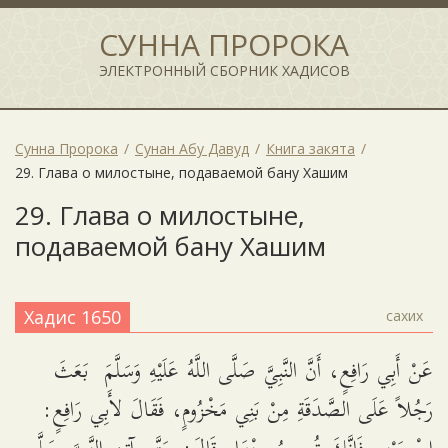
СУННА ПРОРОКА
ЭЛЕКТРОННЫЙ СБОРНИК ХАДИСОВ
Сунна Пророка
Сунан Абу Давуд
Книга закята
29. Глава о милостыне, подаваемой бану Хашим
29. Глава о милостыне,
подаваемой бану Хашим
Хадис 1650
сахих
عَنْ أَبِي رَافِعٍ، أَنَّ النَّبِيَّ صَلَّى اللَّهُ عَلَيْهِ وَسَلَّمَ بَعَثَ
رَجُلاً عَلَى الصَّدَقَةِ مِنْ بَنِي مَخْزُومٍ، فَقَالَ لأَبِي رَافِعٍ: