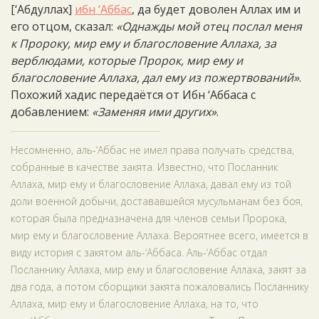
[‘Абдуллах]
ибн ‘Аббас
, да будет доволен Аллах им и
его отцом, сказал:
«Однажды мой отец послал меня
к Пророку, мир ему и благословение Аллаха, за
верблюдами, которые Пророк, мир ему и
благословение Аллаха, дал ему из пожертвований»
.
Похожий хадис передаётся от Ибн ‘Аббаса с
добавлением:
«Заменяя ими других»
.
Несомненно, аль-‘Аббас не имел права получать средства,
собранные в качестве закята. Известно, что Посланник
Аллаха, мир ему и благословение Аллаха, давал ему из той
доли военной добычи, достававшейся мусульманам без боя,
которая была предназначена для членов семьи Пророка,
мир ему и благословение Аллаха. Вероятнее всего, имеется в
виду история с закятом аль-‘Аббаса. Аль-‘Аббас отдал
Посланнику Аллаха, мир ему и благословение Аллаха, закят за
два года, а потом сборщики закята пожаловались Посланнику
Аллаха, мир ему и благословение Аллаха, на то, что