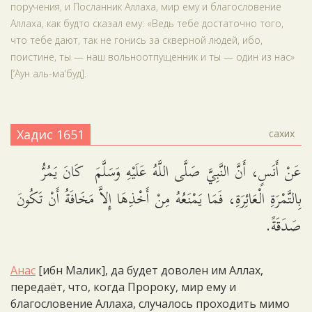
поручения, и Посланник Аллаха, мир ему и благословение
Аллаха, как будто сказал ему: «Ведь тебе достаточно того,
что тебе дают, так не гонись за скверной людей, ибо,
поистине, ты — наш вольноотпущенник и ты — один из нас»
[‘Аун аль-ма‘буд].
Хадис 1651
сахих
عَنْ أَنَسٍ، أَنَّ النَّبِيَّ صَلَّى اللَّهُ عَلَيْهِ وَسَلَّمَ كَانَ يَمُرُّ
بِالتَّمْرَةِ الْعَائِرَةِ، فَمَا يَمْنَعُهُ مِنْ أَخْذِهَا إِلاَّ مَخَافَةُ أَنْ تَكُونَ
صَدَقَةً.
Анас
[ибн Малик], да будет доволен им Аллах,
передаёт, что, когда Пророку, мир ему и
благословение Аллаха, случалось проходить мимо