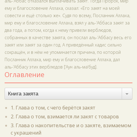
аль-‘Аббас отказался выплачивать закят. Тогда Пророк, мир
ему и благословение Аллаха, сказал: «Его закят на моей
совести и ещё столько же». Судя по всему, Посланник Аллаха,
мир ему и благословение Аллаха, взял у аль-‘Аббаса закят за
два года, а потом, когда к нему привели верблюдов,
собранных в качестве закята, он послал аль-‘Аббасу весь его
закят или закят за один год. А приведённый хадис сильно
сокращён, и в нём не упоминается причина, по которой
Посланник Аллаха, мир ему и благословение Аллаха, дал
аль-‘Аббасу этих верблюдов [‘Аун аль-ма‘буд].
Оглавление
Книга закята
1. Глава о том, с чего берётся закят
2. Глава о том, взимается ли закят с товаров
3. Глава о накопительстве и о закяте, взимаемом
с украшений