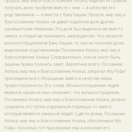
Пророк, мир ему и благословение Аллаха, наделил их правом
получать долю трофеев вместе с ним — в качестве его
родственников — и вместе с бану Хашим. Пророк, мир ему и
благословение Аллаха, не давал подобной доли другим
курайшитским племенам. Эта доля был выделена им вместо
закята, который им принимать запрещается». Что касается
вольноотпущенников бану Хашим, то они не получали долю,
выделенную родственникам Посланника Аллаха, мир ему и
благословение Аллаха. Следовательно, они не могут быть
лишены права получать закят. Вероятнее всего, Посланник
Аллаха, мир ему и благословение Аллаха, запретил Абу Рафи‘
присоединиться к сборщикам закята в качестве меры
предосторожности. Его слова «Вольноотпущенник людей
является одним из них» означают, что вольноотпущенник
Посланника Аллаха, мир ему и благословение Аллаха, должен
следовать его путём и держаться подальше от закята,
который является скверной людей. Судя по всему, Посланник
Аллаха, мир ему и благословение Аллаха, обеспечивал Абу
Рафи‘, поскольку тот прислуживал ему и исполнял его