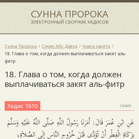
СУННА ПРОРОКА
ЭЛЕКТРОННЫЙ СБОРНИК ХАДИСОВ
Сунна Пророка
Сунан Абу Давуд
Книга закята
18. Глава о том, когда должен выплачиваться закят аль-
фитр
18. Глава о том, когда должен
выплачиваться закят аль-фитр
Хадис 1610
сахих
عَنِ ابْنِ عُمَرَ قَالَ: أَمَرَنَا رَسُولُ اللَّهِ صَلَّى اللَّهُ عَلَيْهِ وَسَلَّمَ
بِزَكَاةِ الْفِطْرِ أَنْ تُؤَدَّى قَبْلَ خُرُوجِ النَّاسِ إِلَى الصَّلاَةِ،