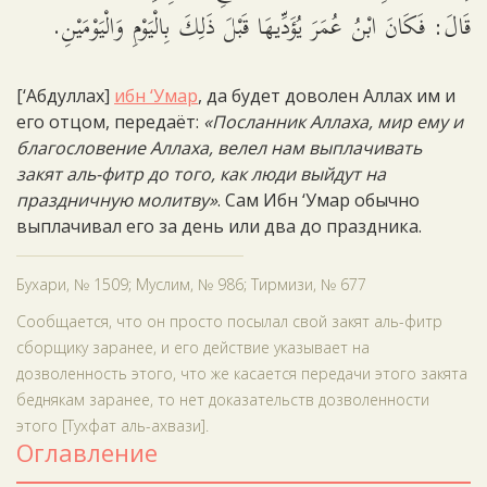
قَالَ: فَكَانَ ابْنُ عُمَرَ يُؤَدِّيهَا قَبْلَ ذَلِكَ بِالْيَوْمِ وَالْيَوْمَيْنِ.
[‘Абдуллах]
ибн ‘Умар
, да будет доволен Аллах им и
его отцом, передаёт:
«Посланник Аллаха, мир ему и
благословение Аллаха, велел нам выплачивать
закят аль-фитр до того, как люди выйдут на
праздничную молитву»
. Сам Ибн ‘Умар обычно
выплачивал его за день или два до праздника.
Бухари, № 1509; Муслим, № 986; Тирмизи, № 677
Сообщается, что он просто посылал свой закят аль-фитр
сборщику заранее, и его действие указывает на
дозволенность этого, что же касается передачи этого закята
беднякам заранее, то нет доказательств дозволенности
этого [Тухфат аль-ахвази].
Оглавление