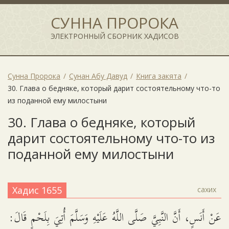
СУННА ПРОРОКА
ЭЛЕКТРОННЫЙ СБОРНИК ХАДИСОВ
Сунна Пророка
Сунан Абу Давуд
Книга закята
30. Глава о бедняке, который дарит состоятельному что-то
из поданной ему милостыни
30. Глава о бедняке, который
дарит состоятельному что-то из
поданной ему милостыни
Хадис 1655
сахих
عَنْ أَنَسٍ، أَنَّ النَّبِيَّ صَلَّى اللَّهُ عَلَيْهِ وَسَلَّمَ أُتِيَ بِلَحْمٍ قَالَ: