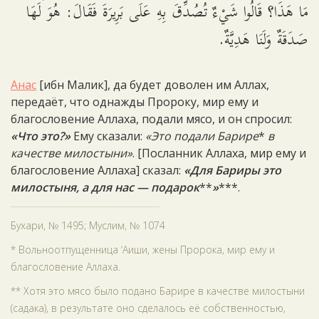
مَا هَذَا؟ قَالُوا شَيْءٌ تُصُدِّقَ بِهِ عَلَى بَرِيرَةَ فَقَالَ: هُوَ لَهَا
صَدَقَةٌ وَلَنَا هَدِيَّةٌ.
Анас
[ибн Малик], да будет доволен им Аллах,
передаёт, что однажды Пророку, мир ему и
благословение Аллаха, подали мясо, и он спросил:
«Что это?»
Ему сказали:
«Это подали Барире
*
в
качестве милостыни»
. [Посланник Аллаха, мир ему и
благословение Аллаха] сказал:
«Для Бариры это
милостыня, а для нас — подарок
**
»
***.
Бухари, № 1495; Муслим, № 1074
* Вольноотпущенница ‘Аиши, жены Пророка, мир ему и
благословение Аллаха.
** Хотя это мясо было подано Барире в качестве милостыни
(садака), в результате оно сделалось её собственностью,