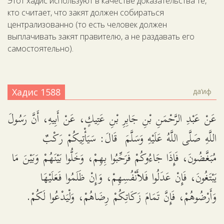
Этот хадис используют в качестве доказательства те,
кто считает, что закят должен собираться
централизованно (то есть человек должен
выплачивать закят правителю, а не раздавать его
самостоятельно).
Хадис 1588
да‘иф
عَنْ عَبْدِ الرَّحْمَنِ بْنِ جَابِرِ بْنِ عَتِيكٍ، عَنْ أَبِيهِ، أَنَّ رَسُولَ
اللَّهِ صَلَّى اللَّهُ عَلَيْهِ وَسَلَّمَ قَالَ: سَيَأْتِيكُمْ رَكْبٌ
مُبَغَّضُونَ، فَإِذَا جَاءُوكُمْ فَرَحِّبُوا بِهِمْ، وَخَلُّوا بَيْنَهُمْ وَبَيْنَ مَا
يَبْتَغُونَ، فَإِنْ عَدَلُوا فَلأَنْفُسِهِمْ، وَإِنْ ظَلَمُوا فَعَلَيْهَا
وَأَرْضُوهُمْ، فَإِنَّ تَمَامَ زَكَاتِكُمْ رِضَاهُمْ، وَلْيَدْعُوا لَكُمْ.