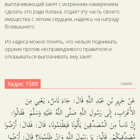
выплачивающий закят с искренним намерением
сделать это ради Аллаха, отдаёт эту часть своего
имущества с лёгким сердцем, надеясь на награду
Всевышнего.
Из хадиса можно понять, что нельзя поднимать
оружие против несправедливого правителя и
отказываться выплачивать ему закят.
Хадис 1589
сахих
عَنْ جَرِيرِ بْنِ عَبْدِ اللَّهِ قَالَ: جَاءَ نَاسٌ، يَعْنِي مِنَ
الأَعْرَابِ، إِلَى رَسُولِ اللَّهِ صَلَّى اللَّهُ عَلَيْهِ وَسَلَّمَ فَقَالُوا:
إِنَّ نَاساً مِنَ الْمُصَدِّقِينَ يَأْتُونَا فَيَظْلِمُونَا، قَالَ: فَقَالَ: أَرْضُوا
مُصَدِّقِيكُمْ. قَالُوا: يَا رَسُولَ اللَّهِ وَإِنْ ظَلَمُونَا؟ قَالَ: أَرْضُوا