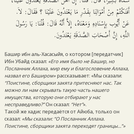
سَمَّاهُ بَشِيراً، قَالَ: قُلْنَا: إِنَّ أَهْلَ الصَّدَقَةِ يَعْتَدُونَ عَلَيْنَا،
أَفَنَكْتُمْ مِنْ أَمْوَالِنَا بِقَدْرِ مَا يَعْتَدُونَ عَلَيْنَا ؟ فَقَالَ: لاَ.
عَنْ أَيُّوب بِإِسْنَادِهِ وَمَعْنَاهُ، إِلاَّ أَنَّهُ قَالَ: قُلْنَا: يَا رَسُولَ
اللَّهِ، إِنَّ أَصْحَابَ الصَّدَقَةِ يَعْتَدُونَ.
Башир ибн аль-Хасасыйя, о котором [передатчик]
Ибн Убайд сказал:
«Его имя было не Башир, но
Посланник Аллаха, мир ему и благословение Аллаха,
назвал его Баширом»
рассказывает: «Мы сказали:
“Поистине, сборщики закята притесняют нас. Так
можно ли нам скрывать такую часть нашего
имущества, которую они отбирают у нас
несправедливо?”
Он сказал:
“Нет”
».
Такой же хадис передаётся от Айюба, только он
сказал:
«Мы сказали: “О Посланник Аллаха.
Поистине, сборщики закята переходят границы…”»