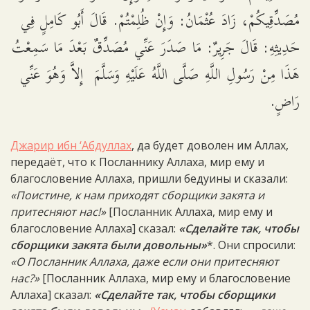
مُصَدِّقِيكُمْ، زَادَ عُثْمَانُ: وَإِنْ ظُلِمْتُمْ. قَالَ أَبُو كَامِلٍ فِي
حَدِيثِهِ: قَالَ جَرِيرٌ: مَا صَدَرَ عَنِّي مُصَدِّقٌ بَعْدَ مَا سَمِعْتُ
هَذَا مِنْ رَسُولِ اللَّهِ صَلَّى اللَّهُ عَلَيْهِ وَسَلَّمَ إِلاَّ وَهُوَ عَنِّي
رَاضٍ.
Джарир ибн ‘Абдуллах
, да будет доволен им Аллах,
передаёт, что к Посланнику Аллаха, мир ему и
благословение Аллаха, пришли бедуины и сказали:
«Поистине, к нам приходят сборщики закята и
притесняют нас!»
[Посланник Аллаха, мир ему и
благословение Аллаха] сказал:
«Сделайте так, чтобы
сборщики закята были довольны»
*. Они спросили:
«О Посланник Аллаха, даже если они притесняют
нас?»
[Посланник Аллаха, мир ему и благословение
Аллаха] сказал:
«Сделайте так, чтобы сборщики