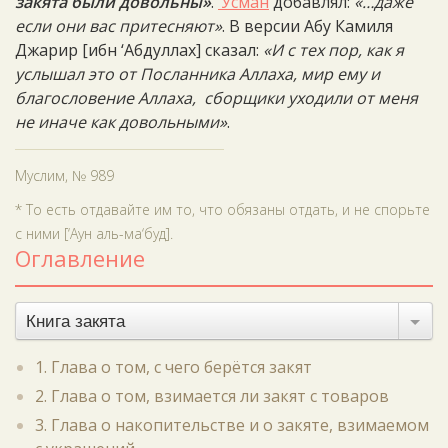
закята были довольны»
.
‘Усман
добавлял:
«…даже
если они вас притесняют»
. В версии Абу Камиля
Джарир [ибн ‘Абдуллах] сказал:
«И с тех пор, как я
услышал это от Посланника Аллаха, мир ему и
благословение Аллаха, сборщики уходили от меня
не иначе как довольными»
.
Муслим, № 989
* То есть отдавайте им то, что обязаны отдать, и не спорьте
с ними [‘Аун аль-ма‘буд].
Оглавление
Книга закята
1. Глава о том, с чего берётся закят
2. Глава о том, взимается ли закят с товаров
3. Глава о накопительстве и о закяте, взимаемом