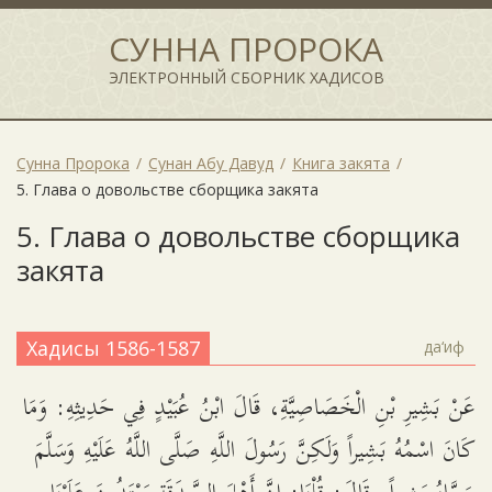
СУННА ПРОРОКА
ЭЛЕКТРОННЫЙ СБОРНИК ХАДИСОВ
Сунна Пророка
Сунан Абу Давуд
Книга закята
5. Глава о довольстве сборщика закята
5. Глава о довольстве сборщика
закята
Хадисы 1586-1587
да‘иф
عَنْ بَشِيرِ بْنِ الْخَصَاصِيَّةِ، قَالَ ابْنُ عُبَيْدٍ فِي حَدِيثِهِ: وَمَا
كَانَ اسْمُهُ بَشِيراً وَلَكِنَّ رَسُولَ اللَّهِ صَلَّى اللَّهُ عَلَيْهِ وَسَلَّمَ