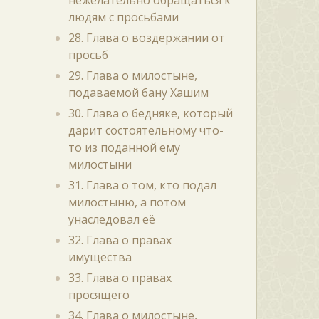
нежелательно обращаться к
людям с просьбами
28. Глава о воздержании от
просьб
29. Глава о милостыне,
подаваемой бану Хашим
30. Глава о бедняке, который
дарит состоятельному что-
то из поданной ему
милостыни
31. Глава о том, кто подал
милостыню, а потом
унаследовал её
32. Глава о правах
имущества
33. Глава о правах
просящего
34. Глава о милостыне,