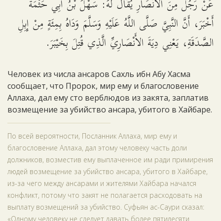
عَنْ رَجُل مِنَ الأَنْصَارِ يُقَالُ لَهُ: سَهْلُ بْنُ أَبِي حَثْمَةَ
أَخْبَرَ، أَنَّ النَّبِيَّ صَلَّى اللَّهُ عَلَيْهِ وَسَلَّمَ وَدَاهُ بِمِئَةٍ مِنْ إِبِلِ
الصَّدَقَةِ، يَعْنِي دِيَةَ الأَنْصَارِيِّ الَّذِي قُتِلَ بِخَيْبَرَ.
Человек из числа ансаров Сахль ибн Абу Хасма
сообщает, что Пророк, мир ему и благословение
Аллаха, дал ему сто верблюдов из закята, заплатив
возмещение за убийство ансара, убитого в Хайбаре.
По всей вероятности, Посланник Аллаха, мир ему и
благословение Аллаха, дал этому человеку часть доли
должников, возместив ему выплаченное им ради примирения
людей возмещение за убийство ансара, убитого в Хайбаре,
из-за чего между ансарами и жителями Хайбара начался
конфликт, потому что закят не полагается расходовать на
выплату возмещений за убийство. Суфьян ас-Саури сказал:
«Одному человеку не следует давать более пятидесяти