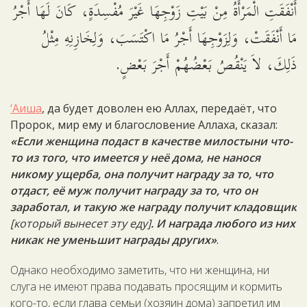
أَنْفَقَتِ الْمَرْأَةُ مِنْ بَيْتِ زَوْجِهَا غَيْرَ مُفْسِدَةٍ، كَانَ لَهَا أَجْرُ
مَا أَنْفَقَتْ، وَلِزَوْجِهَا أَجْرُ مَا اكْتَسَبَ، وَلِخَازِنِهِ مِثْلُ
ذَلِكَ، لاَ يَنْقُصُ بَعْضُهُمْ أَجْرَ بَعْضٍ.
‘Аиша
, да будет доволен ею Аллах, передаёт, что
Пророк, мир ему и благословение Аллаха, сказал:
«Если женщина подаст в качестве милостыни что-
то из того, что имеется у неё дома, не нанося
никому ущерба, она получит награду за то, что
отдаст, её муж получит награду за то, что он
заработал, и такую же награду получит кладовщик
[который вынесет эту еду]
. И награда любого из них
никак не уменьшит награды других»
.
Однако необходимо заметить, что ни женщина, ни
слуга не имеют права подавать просящим и кормить
кого-то, если глава семьи (хозяин дома) запретил им