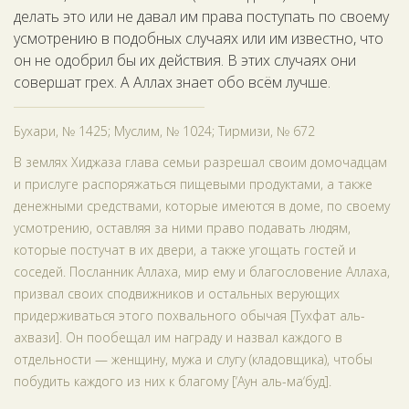
делать это или не давал им права поступать по своему
усмотрению в подобных случаях или им известно, что
он не одобрил бы их действия. В этих случаях они
совершат грех. А Аллах знает обо всём лучше.
Бухари, № 1425; Муслим, № 1024; Тирмизи, № 672
В землях Хиджаза глава семьи разрешал своим домочадцам
и прислуге распоряжаться пищевыми продуктами, а также
денежными средствами, которые имеются в доме, по своему
усмотрению, оставляя за ними право подавать людям,
которые постучат в их двери, а также угощать гостей и
соседей. Посланник Аллаха, мир ему и благословение Аллаха,
призвал своих сподвижников и остальных верующих
придерживаться этого похвального обычая [Тухфат аль-
ахвази]. Он пообещал им награду и назвал каждого в
отдельности — женщину, мужа и слугу (кладовщика), чтобы
побудить каждого из них к благому [‘Аун аль-ма‘буд].