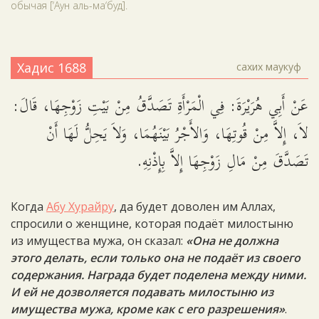
обычая [‘Аун аль-ма‘буд].
Хадис 1688
сахих маукуф
عَنْ أَبِي هُرَيْرَةَ: فِي الْمَرْأَةِ تَصَدَّقُ مِنْ بَيْتِ زَوْجِهَا، قَالَ:
لاَ، إِلاَّ مِنْ قُوتِهَا، وَالأَجْرُ بَيْنَهُمَا، وَلاَ يَحِلُّ لَهَا أَنْ
تَصَدَّقَ مِنْ مَالِ زَوْجِهَا إِلاَّ بِإِذْنِهِ.
Когда
Абу Хурайру
, да будет доволен им Аллах,
спросили о женщине, которая подаёт милостыню
из имущества мужа, он сказал:
«Она не должна
этого делать, если только она не подаёт из своего
содержания. Награда будет поделена между ними.
И ей не дозволяется подавать милостыню из
имущества мужа, кроме как с его разрешения»
.