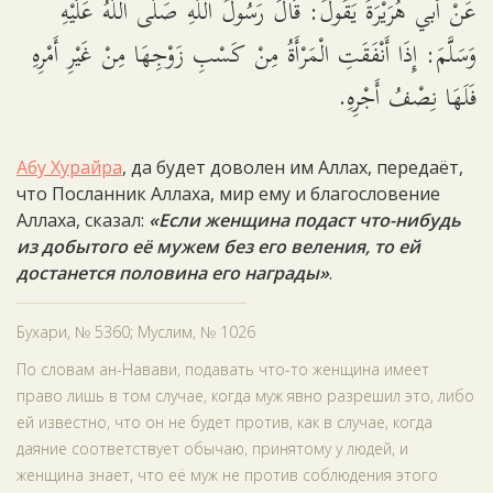
عَنْ أَبي هُرَيْرَةَ يَقُولُ: قَالَ رَسُولُ اللَّهِ صَلَّى اللَّهُ عَلَيْهِ
وَسَلَّمَ: إِذَا أَنْفَقَتِ الْمَرْأَةُ مِنْ كَسْبِ زَوْجِهَا مِنْ غَيْرِ أَمْرِهِ
فَلَهَا نِصْفُ أَجْرِهِ.
Абу Хурайра
, да будет доволен им Аллах, передаёт,
что Посланник Аллаха, мир ему и благословение
Аллаха, сказал:
«Если женщина подаст что-нибудь
из добытого её мужем без его веления, то ей
достанется половина его награды»
.
Бухари, № 5360; Муслим, № 1026
По словам ан-Навави, подавать что-то женщина имеет
право лишь в том случае, когда муж явно разрешил это, либо
ей известно, что он не будет против, как в случае, когда
даяние соответствует обычаю, принятому у людей, и
женщина знает, что её муж не против соблюдения этого