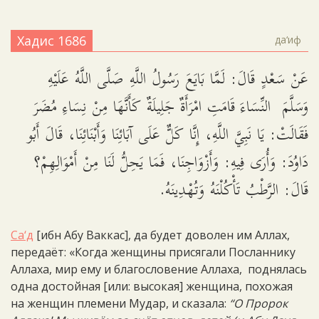
Хадис 1686
да‘иф
عَنْ سَعْدٍ قَالَ: لَمَّا بَايَعَ رَسُولُ اللَّهِ صَلَّى اللَّهُ عَلَيْهِ
وَسَلَّمَ النِّسَاءَ قَامَتِ امْرَأَةٌ جَلِيلَةٌ كَأَنَّهَا مِنْ نِسَاءِ مُضَرَ
فَقَالَتْ: يَا نَبِيَّ اللَّهِ، إِنَّا كَلٌّ عَلَى آبَائِنَا وَأَبْنَائِنَا، قَالَ أَبُو
دَاوُدَ: وَأُرَى فِيهِ: وَأَزْوَاجِنَا، فَمَا يَحِلُّ لَنَا مِنْ أَمْوَالِهِمْ؟
قَالَ: الرَّطْبُ تَأْكُلْنَهُ وَتُهْدِينَهُ.
Са‘д
[ибн Абу Ваккас], да будет доволен им Аллах,
передаёт: «Когда женщины присягали Посланнику
Аллаха, мир ему и благословение Аллаха, поднялась
одна достойная [или: высокая] женщина, похожая
на женщин племени Мудар, и сказала:
“О Пророк