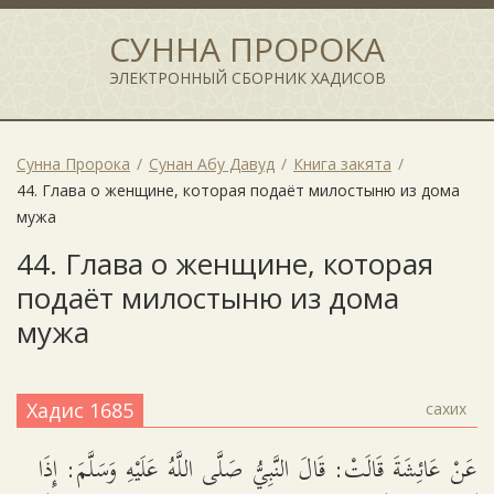
СУННА ПРОРОКА
ЭЛЕКТРОННЫЙ СБОРНИК ХАДИСОВ
Сунна Пророка
Сунан Абу Давуд
Книга закята
44. Глава о женщине, которая подаёт милостыню из дома
мужа
44. Глава о женщине, которая
подаёт милостыню из дома
мужа
Хадис 1685
сахих
عَنْ عَائِشَةَ قَالَتْ: قَالَ النَّبِيُّ صَلَّى اللَّهُ عَلَيْهِ وَسَلَّمَ: إِذَا