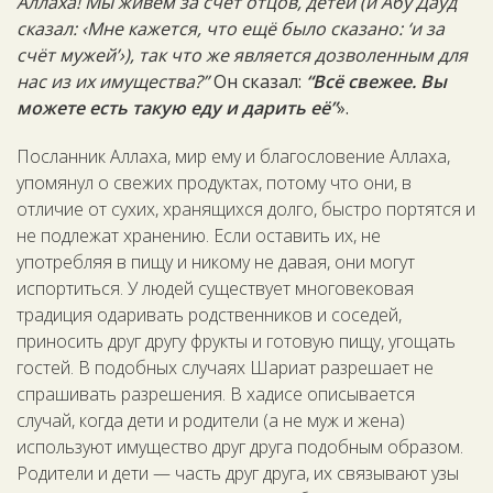
Аллаха! Мы живём за счёт отцов, детей (и Абу Дауд
сказал: ‹Мне кажется, что ещё было сказано: ‘и за
счёт мужей’›), так что же является дозволенным для
нас из их имущества?”
Он сказал:
“Всё свежее. Вы
можете есть такую еду и дарить её”
».
Посланник Аллаха, мир ему и благословение Аллаха,
упомянул о свежих продуктах, потому что они, в
отличие от сухих, хранящихся долго, быстро портятся и
не подлежат хранению. Если оставить их, не
употребляя в пищу и никому не давая, они могут
испортиться. У людей существует многовековая
традиция одаривать родственников и соседей,
приносить друг другу фрукты и готовую пищу, угощать
гостей. В подобных случаях Шариат разрешает не
спрашивать разрешения. В хадисе описывается
случай, когда дети и родители (а не муж и жена)
используют имущество друг друга подобным образом.
Родители и дети — часть друг друга, их связывают узы