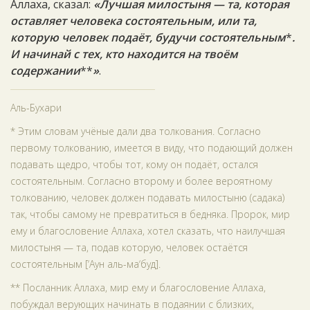
Аллаха, сказал:
«Лучшая милостыня — та, которая
оставляет человека состоятельным, или та,
которую человек подаёт, будучи состоятельным
*
.
И начинай с тех, кто находится на твоём
содержании
**
»
.
Аль-Бухари
* Этим словам учёные дали два толкования. Согласно
первому толкованию, имеется в виду, что подающий должен
подавать щедро, чтобы тот, кому он подаёт, остался
состоятельным. Согласно второму и более вероятному
толкованию, человек должен подавать милостыню (садака)
так, чтобы самому не превратиться в бедняка. Пророк, мир
ему и благословение Аллаха, хотел сказать, что наилучшая
милостыня — та, подав которую, человек остаётся
состоятельным [‘Аун аль-ма‘буд].
** Посланник Аллаха, мир ему и благословение Аллаха,
побуждал верующих начинать в подаянии с близких,