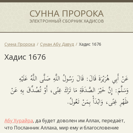
СУННА ПРОРОКА
ЭЛЕКТРОННЫЙ СБОРНИК ХАДИСОВ
Сунна Пророка
Сунан Абу Давуд
Хадис 1676
Хадис 1676
عَنْ أَبِي هُرَيْرَةَ قَالَ: قَالَ رَسُولُ اللَّهِ صَلَّى اللَّهُ عَلَيْهِ
وَسَلَّمَ: إِنَّ خَيْرَ الصَّدَقَةِ مَا تَرَكَ غِنًى، أَوْ تُصُدِّقَ بِهِ عَنْ
ظَهْرِ غِنًى، وَابْدَأْ بِمَنْ تَعُولُ.
Абу Хурайра
, да будет доволен им Аллах, передаёт,
что Посланник Аллаха, мир ему и благословение