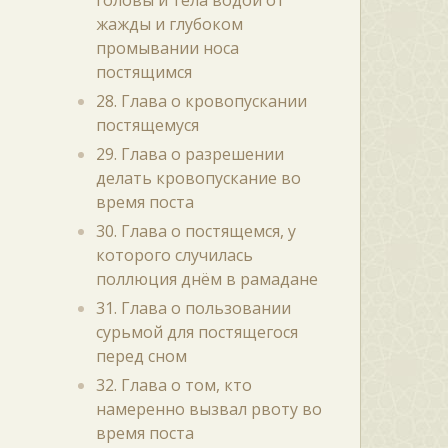
головы и тела водой от
жажды и глубоком
промывании носа
постящимся
28. Глава о кровопускании
постящемуся
29. Глава о разрешении
делать кровопускание во
время поста
30. Глава о постящемся, у
которого случилась
поллюция днём в рамадане
31. Глава о пользовании
сурьмой для постящегося
перед сном
32. Глава о том, кто
намеренно вызвал рвоту во
время поста