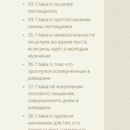
33. Глава о поцелуе
постящегося
34. Глава о проглатывании
слюны постящимся
35. Глава о нежелательности
поцелуев во время поста,
если речь идёт о молодых
мужчинах
36. Глава о том, кто
проснулся осквернённым в
рамадане
37. Глава об искуплении
полового сношения,
совершённого днём в
рамадане
38. Глава о суровом
наказании для тех, кто
прервал пост намеренно