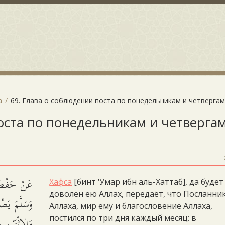
а
69. Глава о соблюдении поста по понедельникам и четвергам
оста по понедельникам и четверга
عَنْ حَفْصَةَ
Хафса
[бинт ‘Умар ибн аль-Хаттаб], да будет
доволен ею Аллах, передаёт, что Посланни
وَسَلَّمَ يَص،
Аллаха, мир ему и благословение Аллаха,
وَالاِثْنَيْ.
постился по три дня каждый месяц: в