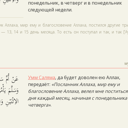
понедельник, в четверг и в понедельник
следующей недели.
ик Аллаха, мир ему и благословение Аллаха, постился другие тр
 13, 14 и 15 день месяца. То есть он поступал и так, и так [‘А
м
عَنْ أُمِّ سَ
Умм Саляма
, да будет доволен ею Аллах,
передаёт:
«Посланник Аллаха, мир ему и
وَسَلَّمَ يَأْم
благословение Аллаха, велел мне поститься
الاِثْنَيْنِ.
дня каждый месяц, начиная с понедельника
четверга»
.