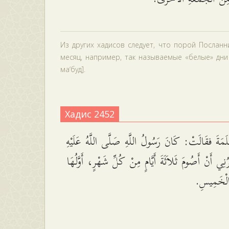
Из других хадисов следует, что порой Посланн
месяц, например, так называемые «белые» дни —
ма‘буд].
Хадис 2452
لَمَةَ فقَالَتْ: كَانَ رَسُولُ اللَّهِ صَلَّى اللَّهُ عَلَيْهِ
ُرُنِي أَنْ أَصُومَ ثَلاَثَةَ أَيَّامٍ مِنْ كُلِّ شَهْرٍ، أَوَّلُهَا
 وَالْخَمِيسِ