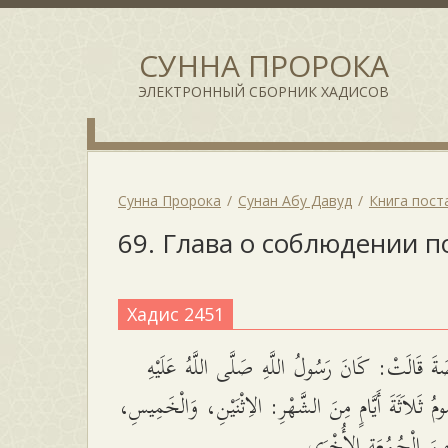
СУННА ПРОРОКА
ЭЛЕКТРОННЫЙ СБОРНИК ХАДИСОВ
Сунна Пророка
Сунан Абу Давуд
Книга пост
69. Глава о соблюдении п
Хадис 2451
 قَالَتْ: كَانَ رَسُولُ اللَّهِ صَلَّى اللَّهُ عَلَيْهِ
ُومُ ثَلاَثَةَ أَيَّامٍ مِنَ الشَّهْرِ: الاِثْنَيْنِ، وَالْخَمِيسِ
نِ مِنَ الْجُمُعَةِ الأُخْرَى