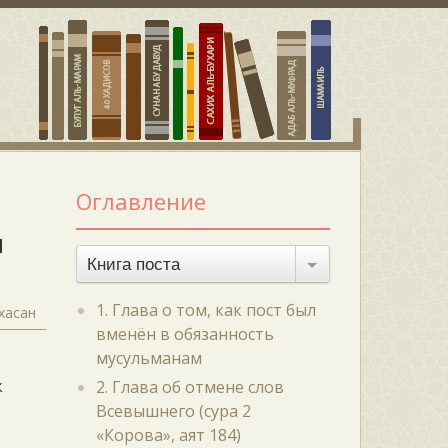
Оглавление
м
Книга поста
1. Глава о том, как пост был
хасан
вменён в обязанность
мусульманам
к
2. Глава об отмене слов
Всевышнего (сура 2
«Корова», аят 184)