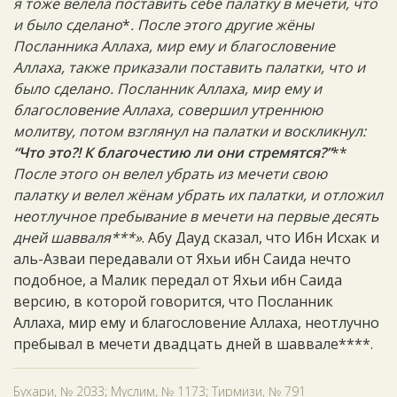
я тоже велела поставить себе палатку в мечети, что
и было сделано
*
. После этого другие жёны
Посланника Аллаха, мир ему и благословение
Аллаха, также приказали поставить палатки, что и
было сделано. Посланник Аллаха, мир ему и
благословение Аллаха, совершил утреннюю
молитву, потом взглянул на палатки и воскликнул:
“Что это?! К благочестию ли они стремятся?”
**
После этого он велел убрать из мечети свою
палатку и велел жёнам убрать их палатки, и отложил
неотлучное пребывание в мечети на первые десять
дней шавваля***»
. Абу Дауд сказал, что Ибн Исхак и
аль-Азваи передавали от Яхьи ибн Саида нечто
подобное, а Малик передал от Яхьи ибн Саида
версию, в которой говорится, что Посланник
Аллаха, мир ему и благословение Аллаха, неотлучно
пребывал в мечети двадцать дней в шаввале****.
Бухари, № 2033; Муслим, № 1173; Тирмизи, № 791