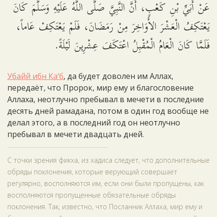
عَنْ أُبَيِّ بْنِ كَعْبٍ، أَنَّ النَّبِيَّ صَلَّى اللَّهُ عَلَيْهِ وَسَلَّمَ كَانَ
يَعْتَكِفُ الْعَشْرَ الأَوَاخِرَ مِنْ رَمَضَانَ، فَلَمْ يَعْتَكِفْ عَاماً،
فَلَمَّا كَانَ الْعَامُ الْمُقْبِلُ اعْتَكَفَ عِشْرِينَ لَيْلَةً.
Убайй ибн Ка‘б
, да будет доволен им Аллах,
передаёт, что Пророк, мир ему и благословение
Аллаха, неотлучно пребывал в мечети в последние
десять дней рамадана, потом в один год вообще не
делал этого, а в последний год он неотлучно
пребывал в мечети двадцать дней.
С точки зрения фикха, из хадиса следует, что дополнительные
обряды поклонения, которые верующий совершает
регулярно, восполняются им, если они были пропущены, как
восполняются пропущенные обязательные обряды
поклонения. Так, известно, что Посланник Аллаха, мир ему и