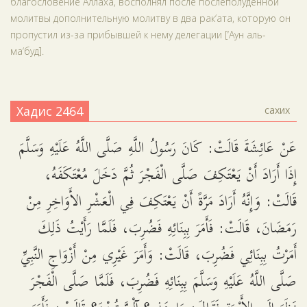
благословение Аллаха, восполнял после послеполуденной
молитвы дополнительную молитву в два рак‘ата, которую он
пропустил из-за прибывшей к нему делегации [‘Аун аль-
ма‘буд].
Хадис 2464
сахих
عَنْ عَائِشَةَ قَالَتْ: كَانَ رَسُولُ اللَّهِ صَلَّى اللَّهُ عَلَيْهِ وَسَلَّمَ
إِذَا أَرَادَ أَنْ يَعْتَكِفَ صَلَّى الْفَجْرَ ثُمَّ دَخَلَ مُعْتَكَفَهُ،
قَالَتْ: وَإِنَّهُ أَرَادَ مَرَّةً أَنْ يَعْتَكِفَ فِي الْعَشْرِ الأَوَاخِرِ مِنْ
رَمَضَانَ، قَالَتْ: فَأَمَرَ بِبِنَائِهِ فَضُرِبَ، فَلَمَّا رَأَيْتُ ذَلِكَ
أَمَرْتُ بِبِنَائِي فَضُرِبَ، قَالَتْ: وَأَمَرَ غَيْرِي مِنْ أَزْوَاجِ النَّبِيِّ
صَلَّى اللَّهُ عَلَيْهِ وَسَلَّمَ بِبِنَائِهِ فَضُرِبَ، فَلَمَّا صَلَّى الْفَجْرَ