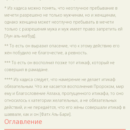
* Из хадиса можно понять, что неотлучное пребывание в
мечети разрешено не только мужчинам, но и женщинам,
однако женщина может неотлучно пребывать в мечети
только с разрешения мужа и муж имеет право запретить ей
[‘Аун аль-ма‘буд].
** То есть он выразил опасение, что к этому действию его
жён побудило не благочестие, а ревность.
*** То есть он восполнил позже тот итикаф, который не
совершил в рамадане.
**** Из хадиса следует, что намерение не делает итикаф
обязательным. Что же касается восполнения Пророком, мир
ему и благословение Аллаха, пропущенного итикафа, то оно
относилось к категории желательных, а не обязательных
действий, и не передаётся, что его жёны совершали итикаф в
шаввале, как и он [Фатх Аль-Бари].
Оглавление