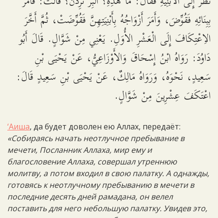
نَظَرَ إِلَى الأَبْنِيَةِ فَقَالَ: مَا هَذِهِ؟ آلْبِرَّ تُرِدْنَ؟ قَالَتْ: فَأَمَرَ
بِبِنَائِهِ فَقُوِّضَ، وَأَمَرَ أَزْوَاجُهُ بِأَبْنِيَتِهِنَّ فَقُوِّضَتْ، ثُمَّ أَخَّرَ
الاِعْتِكَافَ إِلَى الْعَشْرِ الأُوَلِ. يَعْنِي مِنْ شَوَّالٍ. قَالَ أَبُو
دَاوُدَ: رَوَاهُ ابْنُ إِسْحَاقَ وَالأَوْزَاعِيُّ، عَنْ يَحْيَى بْنِ
سَعِيدٍ، نَحْوَهُ، وَرَوَاهُ مَالِكٌ، عَنْ يَحْيَى بْنِ سَعِيدٍ قَالَ:
اعْتَكَفَ عِشْرِينَ مِنْ شَوَّالٍ.
‘Аиша
, да будет доволен ею Аллах, передаёт:
«Собираясь начать неотлучное пребывание в
мечети, Посланник Аллаха, мир ему и
благословение Аллаха, совершал утреннюю
молитву, а потом входил в свою палатку. А однажды,
готовясь к неотлучному пребыванию в мечети в
последние десять дней рамадана, он велел
поставить для него небольшую палатку. Увидев это,