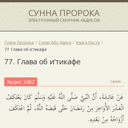
СУННА ПРОРОКА
ЭЛЕКТРОННЫЙ СБОРНИК ХАДИСОВ
Сунна Пророка
Сунан Абу Давуд
Книга поста
77. Глава об и‘тикафе
77. Глава об и‘тикафе
Хадис 2462
сахих
عَنْ عَائِشَةَ، أَنَّ النَّبِيَّ صَلَّى اللَّهُ عَلَيْهِ وَسَلَّمَ كَانَ يَعْتَكِفُ
الْعَشْرَ الأَوَاخِرَ مِنْ رَمَضَانَ حَتَّى قَبَضَهُ اللَّهُ، ثُمَّ اعْتَكَفَ
أَزْوَاجُهُ مِنْ بَعْدِهِ.