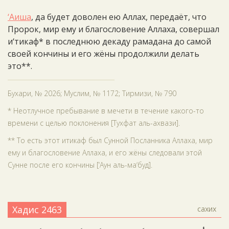
‘Аиша
, да будет доволен ею Аллах, передаёт, что
Пророк, мир ему и благословение Аллаха, совершал
и‘тикаф* в последнюю декаду рамадана до самой
своей кончины и его жёны продолжили делать
это**.
Бухари, № 2026; Муслим, № 1172; Тирмизи, № 790
* Неотлучное пребывание в мечети в течение какого-то
времени с целью поклонения [Тухфат аль-ахвази].
** То есть этот итикаф был Сунной Посланника Аллаха, мир
ему и благословение Аллаха, и его жёны следовали этой
Сунне после его кончины [‘Аун аль-ма‘буд].
Хадис 2463
сахих