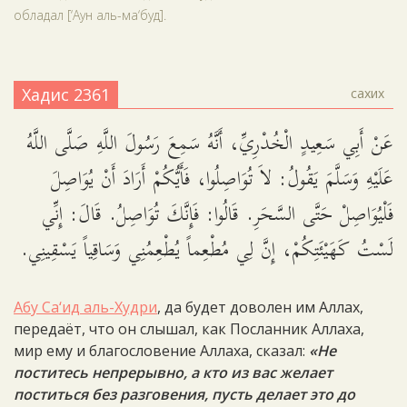
обладал [‘Аун аль-ма‘буд].
Хадис 2361
сахих
عَنْ أَبِي سَعِيدٍ الْخُدْرِيِّ، أَنَّهُ سَمِعَ رَسُولَ اللَّهِ صَلَّى اللَّهُ
عَلَيْهِ وَسَلَّمَ يَقُولُ: لاَ تُوَاصِلُوا، فَأَيُّكُمْ أَرَادَ أَنْ يُوَاصِلَ
فَلْيُوَاصِلْ حَتَّى السَّحَرِ. قَالُوا: فَإِنَّكَ تُوَاصِلُ. قَالَ: إِنِّي
لَسْتُ كَهَيْئَتِكُمْ، إِنَّ لِي مُطْعِماً يُطْعِمُنِي وَسَاقِياً يَسْقِينِي.
Абу Са‘ид аль-Худри
, да будет доволен им Аллах,
передаёт, что он слышал, как Посланник Аллаха,
мир ему и благословение Аллаха, сказал:
«Не
поститесь непрерывно, а кто из вас желает
поститься без разговения, пусть делает это до