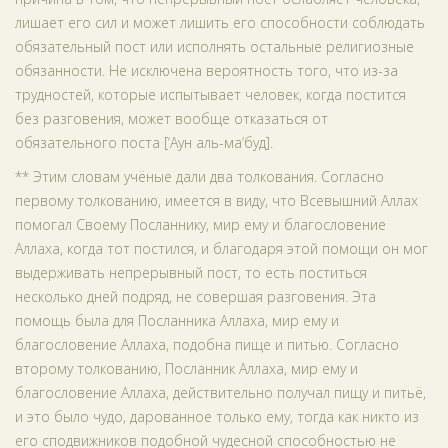
лишает его сил и может лишить его способности соблюдать
обязательный пост или исполнять остальные религиозные
обязанности. Не исключена вероятность того, что из-за
трудностей, которые испытывает человек, когда постится
без разговения, может вообще отказаться от
обязательного поста [‘Аун аль-ма‘буд].
** Этим словам учёные дали два толкования. Согласно
первому толкованию, имеется в виду, что Всевышний Аллах
помогал Своему Посланнику, мир ему и благословение
Аллаха, когда тот постился, и благодаря этой помощи он мог
выдерживать непрерывный пост, то есть поститься
несколько дней подряд, не совершая разговения. Эта
помощь была для Посланника Аллаха, мир ему и
благословение Аллаха, подобна пище и питью. Согласно
второму толкованию, Посланник Аллаха, мир ему и
благословение Аллаха, действительно получал пищу и питьё,
и это было чудо, дарованное только ему, тогда как никто из
его сподвижников подобной чудесной способностью не