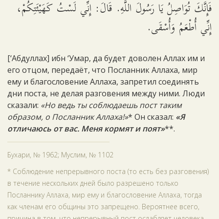
فَإِنَّكَ تُوَاصِلُ يَا رَسُولَ اللَّهِ. قَالَ: إِنِّي لَسْتُ كَهَيْئَتِكُمْ،
إِنِّي أُطْعَمُ وَأُسْقَى.
[‘Абдуллах] ибн ‘Умар, да будет доволен Аллах им и
его отцом, передаёт, что Посланник Аллаха, мир
ему и благословение Аллаха, запретил соединять
дни поста, не делая разговения между ними. Люди
сказали:
«Но ведь ты соблюдаешь пост таким
образом, о Посланник Аллаха!»
* Он сказал:
«Я
отличаюсь от вас. Меня кормят и поят»
**.
Бухари, № 1962; Муслим, № 1102
* Соблюдение непрерывного поста (то есть без разговения)
в течение нескольких дней было разрешено только
Посланнику Аллаха, мир ему и благословение Аллаха, тогда
как членам его общины это запрещено. Вероятнее всего,
причина в том, что непрерывный пост ослабляет человека,