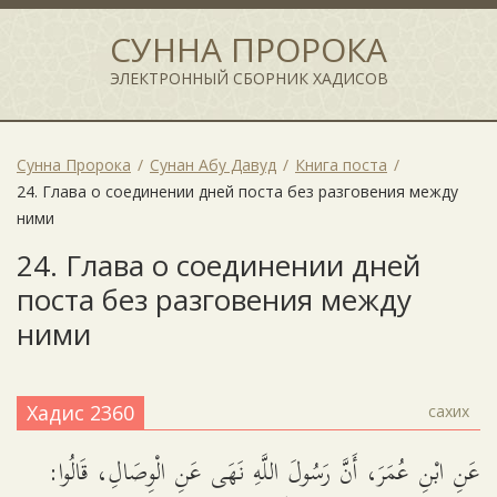
СУННА ПРОРОКА
ЭЛЕКТРОННЫЙ СБОРНИК ХАДИСОВ
Сунна Пророка
Сунан Абу Давуд
Книга поста
24. Глава о соединении дней поста без разговения между
ними
24. Глава о соединении дней
поста без разговения между
ними
Хадис 2360
сахих
عَنِ ابْنِ عُمَرَ، أَنَّ رَسُولَ اللَّهِ نَهَى عَنِ الْوِصَالِ، قَالُوا: