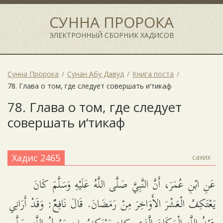
СУННА ПРОРОКА
ЭЛЕКТРОННЫЙ СБОРНИК ХАДИСОВ
Сунна Пророка
Сунан Абу Давуд
Книга поста
78. Глава о том, где следует совершать и‘тикаф
78. Глава о том, где следует
совершать и‘тикаф
Хадис 2465
сахих
عَنِ ابْنِ عُمَرَ، أَنَّ النَّبِيَّ صَلَّى اللَّهُ عَلَيْهِ وَسَلَّمَ كَانَ
يَعْتَكِفُ الْعَشْرَ الأَوَاخِرَ مِنْ رَمَضَانَ. قَالَ نَافِعٌ: وَقَدْ أَرَانِي