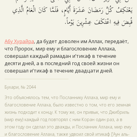
يَعْتَكِفُ كُلَّ رَمَضَانَ عَشَرَةَ أَيَّامٍ، فَلَمَّا كَانَ الْعَامُ الَّذِي
قُبِضَ فِيهِ اعْتَكَفَ عِشْرِينَ يَوْماً.
Абу Хурайра
, да будет доволен им Аллах, передаёт,
что Пророк, мир ему и благословение Аллаха,
совершал каждый рамадан и‘тикаф в течение
десяти дней, а в последний год своей жизни он
совершал и‘тикаф в течение двадцати дней.
Бухари, № 2044
Это объяснялось тем, что Посланнику Аллаха, мир ему и
благословение Аллаха, было известно о том, что его земная
жизнь подходит к концу. К тому же, он привык, что Джибриль
(мир ему) каждый год повторял с ним Коран один раз, а в
этом году он сделал это дважды, и Посланник Аллаха, мир ему
и благословение Аллаха, также удвоил свой итикаф [‘Аун аль-