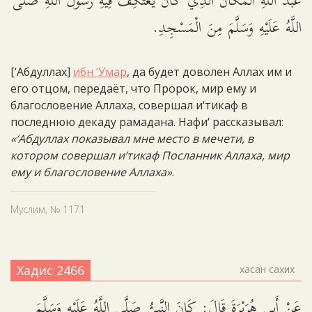
عَبْدُ اللَّهِ الْمَكَانَ الَّذِي كان يَعْتَكِفُ فِيهِ رَسُولُ اللَّهِ صَلَّى
اللَّهُ عَلَيْهِ وَسَلَّمَ مِنَ الْمَسْجِدِ.
[‘Абдуллах]
ибн ‘Умар
, да будет доволен Аллах им и
его отцом, передаёт, что Пророк, мир ему и
благословение Аллаха, совершал и‘тикаф в
последнюю декаду рамадана. Нафи‘ рассказывал:
«‘Абдуллах показывал мне место в мечети, в
котором совершал и‘тикаф Посланник Аллаха, мир
ему и благословение Аллаха»
.
Муслим, № 1171
Хадис 2466
хасан сахих
عَنْ أَبِي هُرَيْرَةَ قَالَ: كَانَ النَّبِيُّ صَلَّى اللَّهُ عَلَيْهِ وَسَلَّمَ