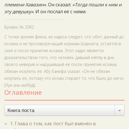
племени Хавазин»
. Он сказал:
«Тогда пошли к ним и
эту девушку»
. И он послал её с ними.
Бухари, № 2042
С точки зрения фикха, из хадиса следует, что обет, данный до
ислама и не противоречащий нормам Шариата, остаётся в
силе и после принятия ислама. Этот хадис является
доказательством того, что человек, давший клятву в дни
своего неверия и нарушивший её после принятия ислама,
обязан искупить её. Абу Ханифа сказал: «Он не обязан
искупать её, потому что ислам стирает то, что было до него»
[‘Аун аль-ма‘буд].
Оглавление
Книга поста
1. Глава о том, как пост был вменён в