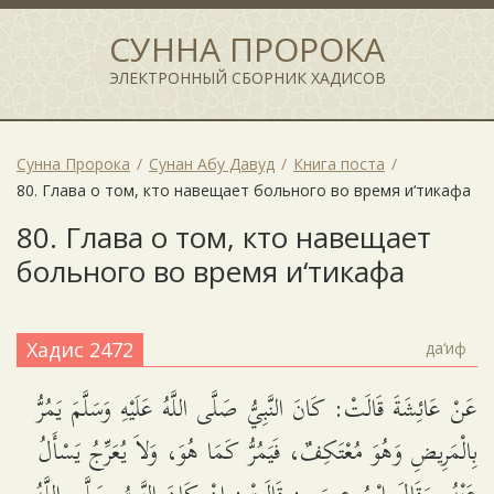
СУННА ПРОРОКА
ЭЛЕКТРОННЫЙ СБОРНИК ХАДИСОВ
Сунна Пророка
Сунан Абу Давуд
Книга поста
80. Глава о том, кто навещает больного во время и‘тикафа
80. Глава о том, кто навещает
больного во время и‘тикафа
Хадис 2472
да‘иф
عَنْ عَائِشَةَ قَالَتْ: كَانَ النَّبِيُّ صَلَّى اللَّهُ عَلَيْهِ وَسَلَّمَ يَمُرُّ
بِالْمَرِيضِ وَهُوَ مُعْتَكِفٌ، فَيَمُرُّ كَمَا هُوَ، وَلاَ يُعَرِّجُ يَسْأَلُ