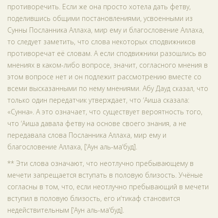
противоречить. Если же она просто хотела дать фетву,
поделившись общими постановлениями, усвоенными из
Сунны Посланника Аллаха, мир ему и благословение Аллаха,
то следует заметить, что слова некоторых сподвижников
противоречат её словам. А если сподвижники разошлись во
мнениях в каком-либо вопросе, значит, согласного мнения в
этом вопросе нет и он подлежит рассмотрению вместе со
всеми высказанными по нему мнениями. Абу Дауд сказал, что
только один передатчик утверждает, что ‘Аиша сказала:
«Сунна». А это означает, что существует вероятность того,
что ‘Аиша давала фетву на основе своего знания, а не
передавала слова Посланника Аллаха, мир ему и
благословение Аллаха, [‘Аун аль-ма‘буд].
** Эти слова означают, что неотлучно пребывающему в
мечети запрещается вступать в половую близость. Учёные
согласны в том, что, если неотлучно пребывающий в мечети
вступил в половую близость, его и‘тикаф становится
недействительным [‘Аун аль-ма‘буд].