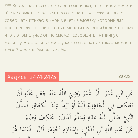
*** Вероятнее всего, эти слова означают, что в иной мечети
и‘тикаф будет неполным, несовершенным. Нежелательно
совершать и‘тикаф в иной мечети человеку, который дал
обет неотлучно прибывать в мечети неделю и более, потому
что в этом случае он не сможет совершить пятничную
молитву. В остальных же случаях совершать и‘тикаф можно в
любой мечети [‘Аун аль-ма‘буд].
Хадисы 2474-2475
сахих
عَنِ ابْنِ عُمَرَ، أَنَّ عُمَرَ رَضِيَ اللَّهُ عَنْهُ جَعَلَ عَلَيْهِ أَنْ
يَعْتَكِفَ فِي الْجَاهِلِيَّةِ لَيْلَةً أَوْ يَوْماً عِنْدَ الْكَعْبَةِ، فَسَأَلَ
النَّبِيَّ صَلَّى اللَّهُ عَلَيْهِ وَسَلَّمَ فَقَالَ: اعْتَكِفْ وَصُمْ.
عَنْ عَبْدِ اللَّهِ بْنِ بُدَيْلٍ، بِإِسْنَادِهِ نَحْوَهُ، قَالَ: فَبَيْنَمَا هُوَ