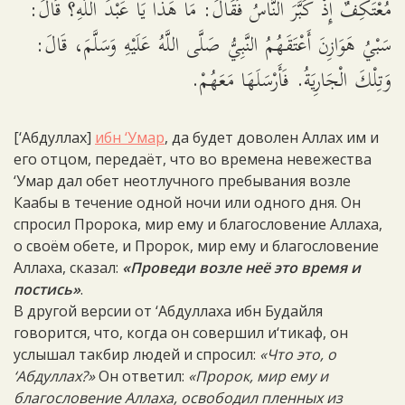
مُعْتَكِفٌ إِذْ كَبَّرَ النَّاسُ فَقَالَ: مَا هَذَا يَا عَبْدَ اللَّهِ؟ قَالَ:
سَبْيُ هَوَازِنَ أَعْتَقَهُمُ النَّبِيُّ صَلَّى اللَّهُ عَلَيْهِ وَسَلَّمَ، قَالَ:
وَتِلْكَ الْجَارِيَةُ. فَأَرْسَلَهَا مَعَهُمْ.
[‘Абдуллах]
ибн ‘Умар
, да будет доволен Аллах им и
его отцом, передаёт, что во времена невежества
‘Умар дал обет неотлучного пребывания возле
Каабы в течение одной ночи или одного дня. Он
спросил Пророка, мир ему и благословение Аллаха,
о своём обете, и Пророк, мир ему и благословение
Аллаха, сказал:
«Проведи возле неё это время и
постись»
.
В другой версии от ‘Абдуллаха ибн Будайля
говорится, что, когда он совершил и‘тикаф, он
услышал такбир людей и спросил:
«Что это, о
‘Абдуллах?»
Он ответил:
«Пророк, мир ему и
благословение Аллаха, освободил пленных из