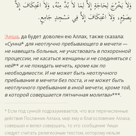
وَلاَ يَخْرُجَ لِحَاجَةٍ إِلاَّ لِمَا لاَ بُدَّ مِنْهُ، وَلاَ اعْتِكَافَ إِلاَّ
بِصَوْمٍ، وَلاَ اعْتِكَافَ إِلاَّ فِي مَسْجِدٍ جَامِعٍ.
‘Аиша
, да будет доволен ею Аллах, также сказала:
«Сунна
*
для неотлучно пребывающего в мечети —
не навещать больных, не участвовать в похоронной
процессии, не касаться женщины и не соединяться с
ней
**
и не покидать мечеть, кроме как по
необходимости. И не может быть неотлучного
пребывания в мечети без поста, и не может быть
неотлучного пребывания в иной мечети, кроме той,
в которой совершается пятничная молитва»
***.
* Если под сунной подразумевается, что все перечисленные
действия Посланник Аллаха, мир ему и благословение Аллаха,
совершал и велел совершать, то это сообщение ‘Аиши
следует считать религиозным текстом, которому нельзя