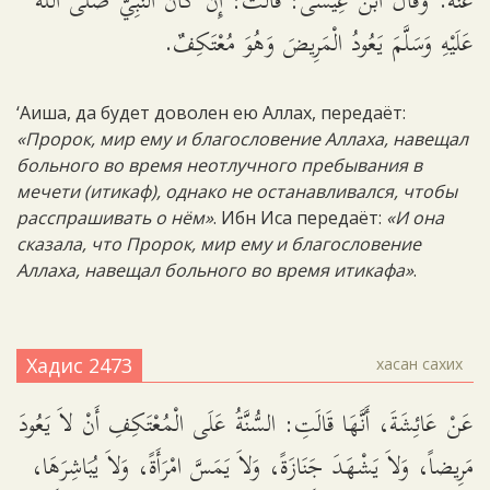
عَنْهُ. وَقَالَ ابْنُ عِيسَى: قَالَتْ: إِنْ كَانَ النَّبِيُّ صَلَّى اللَّهُ
عَلَيْهِ وَسَلَّمَ يَعُودُ الْمَرِيضَ وَهُوَ مُعْتَكِفٌ.
‘Аиша, да будет доволен ею Аллах, передаёт:
«Пророк, мир ему и благословение Аллаха, навещал
больного во время неотлучного пребывания в
мечети (итикаф), однако не останавливался, чтобы
расспрашивать о нём»
. Ибн Иса передаёт:
«И она
сказала, что Пророк, мир ему и благословение
Аллаха, навещал больного во время итикафа»
.
Хадис 2473
хасан сахих
عَنْ عَائِشَةَ، أَنَّهَا قَالَتِ: السُّنَّةُ عَلَى الْمُعْتَكِفِ أَنْ لاَ يَعُودَ
مَرِيضاً، وَلاَ يَشْهَدَ جَنَازَةً، وَلاَ يَمَسَّ امْرَأَةً، وَلاَ يُبَاشِرَهَا،