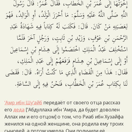
إِخْوَتُهَا إِلَى عُمَرَ بْنِ الْخَطَّابِ، فَقَالَ عُمَرُ: قَالَ رَسُولُ
اللَّهِ صَلَّى اللَّهُ عَلَيْهِ وَسَلَّمَ: مَا أَحْرَزَ الْوَلَدُ، أَوِ الْوَالِدُ، فَهُوَ
لِعَصَبَتِهِ مَنْ كَانَ. قَالَ: فَكَتَبَ لَهُ كِتَاباً فِيهِ شَهَادَةُ عَبْدِ
الرَّحْمَنِ بْنِ عَوْفٍ، وَزَيْدِ بْنِ ثَابِتٍ، وَرَجُلٍ آخَرَ فَلَمَّا
اسْتُخْلِفَ عَبْدُ الْمَلِكِ اخْتَصَمُوا إِلَى هِشَامِ بْنِ إِسْمَاعِيلَ
أَوْ إِلَى إِسْمَاعِيلَ بْنِ هِشَامٍ فَرَفَعَهُمْ إِلَى عَبْدِ الْمَلِكِ،
فَقَالَ: هَذَا مِنَ الْقَضَاءِ الَّذِي مَا كُنْتُ أَرَاهُ. قَالَ: فَقَضَى
لَنَا بِكِتَابِ عُمَرَ بْنِ الْخَطَّابِ، فَنَحْنُ فِيهِ إِلَى السَّاعَةِ.
‘Амр ибн Шу‘айб
передаёт от своего отца рассказ
его
деда
[‘Абдуллаха ибн ‘Амра, да будет доволен
Аллах им и его отцом] о том, что Риаб ибн Хузайфа
женился на одной женщине, она родила ему троих
сыновей, а потом умерла. Они получили её