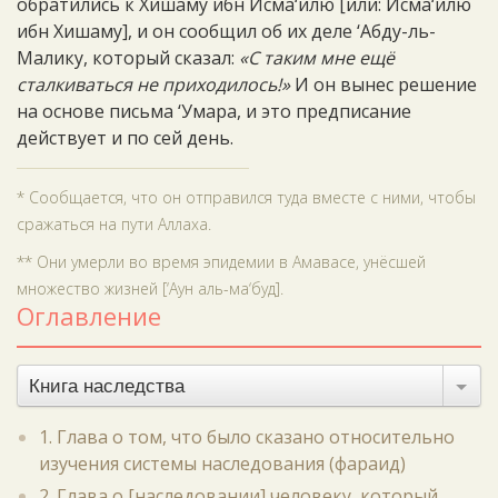
обратились к Хишаму ибн Исма‘илю [или: Исма‘илю
ибн Хишаму], и он сообщил об их деле ‘Абду-ль-
Малику, который сказал:
«С таким мне ещё
сталкиваться не приходилось!»
И он вынес решение
на основе письма ‘Умара, и это предписание
действует и по сей день.
* Сообщается, что он отправился туда вместе с ними, чтобы
сражаться на пути Аллаха.
** Они умерли во время эпидемии в Амавасе, унёсшей
множество жизней [‘Аун аль-ма‘буд].
Оглавление
Книга наследства
1. Глава о том, что было сказано относительно
изучения системы наследования (фараид)
2. Глава о [наследовании] человеку, который