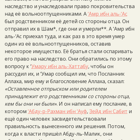
наследство и унаследовали право покровительства
над её вольноотпущенниками. А
‘Амр ибн аль-‘Ас
был родственником её детей со стороны отца. Он
отправил их в Шам*, где они и умерли**. А ‘Амр ибн
аль-‘Ас приехал туда, и как раз в это время умер
один из её вольноотпущенников, оставив
некоторое имущество. Её братья стали оспаривать
его право на наследство. Они обратились по этому
вопросу к ‘
Умару ибн аль-Хаттабу
, чтобы он
рассудил их, и ‘Умар сообщил им, что Посланник
Аллаха, мир ему и благословение Аллаха, сказал:
«Оставленное отпрыском или родителем
принадлежит его родственникам со стороны отца,
кем бы они ни были»
. И он написал ему послание, в
котором
‘Абду-р-Рахман ибн ‘Ауф
,
Зейд ибн Сабит
и
ещё один человек засвидетельствовали
правильность вынесенного им решения. Потом,
когда к власти пришёл Абду-ль-Малик, они