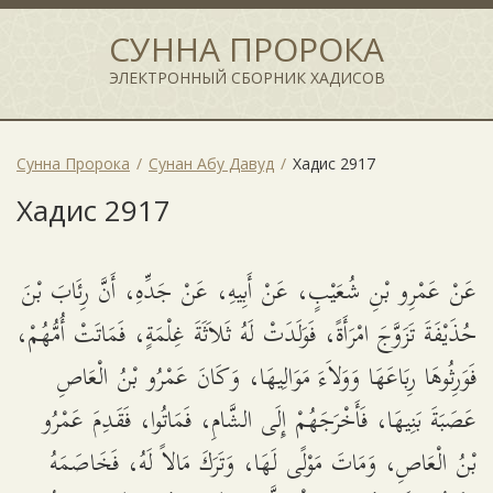
СУННА ПРОРОКА
ЭЛЕКТРОННЫЙ СБОРНИК ХАДИСОВ
Сунна Пророка
Сунан Абу Давуд
Хадис 2917
Хадис 2917
عَنْ عَمْرِو بْنِ شُعَيْبٍ، عَنْ أَبِيهِ، عَنْ جَدِّهِ، أَنَّ رِئَابَ بْنَ
حُذَيْفَةَ تَزَوَّجَ امْرَأَةً، فَوَلَدَتْ لَهُ ثَلاَثَةَ غِلْمَةٍ، فَمَاتَتْ أُمُّهُمْ،
فَوَرِثُوهَا رِبَاعَهَا وَوَلاَءَ مَوَالِيهَا، وَكَانَ عَمْرُو بْنُ الْعَاصِ
عَصَبَةَ بَنِيهَا، فَأَخْرَجَهُمْ إِلَى الشَّامِ، فَمَاتُوا، فَقَدِمَ عَمْرُو
بْنُ الْعَاصِ، وَمَاتَ مَوْلًى لَهَا، وَتَرَكَ مَالاً لَهُ، فَخَاصَمَهُ