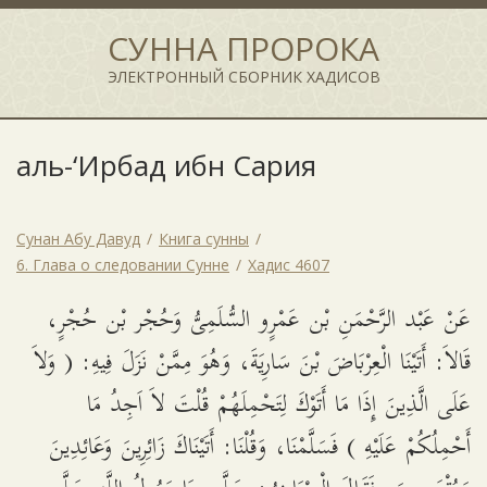
СУННА ПРОРОКА
ЭЛЕКТРОННЫЙ СБОРНИК ХАДИСОВ
аль-‘Ирбад ибн Сария
Сунан Абу Давуд
Книга сунны
6. Глава о следовании Сунне
Хадис 4607
عَنْ عَبْد الرَّحْمَنِ بْن عَمْرٍو السُّلَمِىُّ وَحُجْر بْن حُجْرٍ،
قَالاَ: أَتَيْنَا الْعِرْبَاضَ بْنَ سَارِيَةَ، وَهُوَ مِمَّنْ نَزَلَ فِيهِ: ( وَلاَ
عَلَى الَّذِينَ إِذَا مَا أَتَوْكَ لِتَحْمِلَهُمْ قُلْتَ لاَ اَجِدُ مَا
أَحْمِلُكُمْ عَلَيْهِ ) فَسَلَّمْنَا، وَقُلْنَا: أَتَيْنَاكَ زَائِرِينَ وَعَائِدِينَ