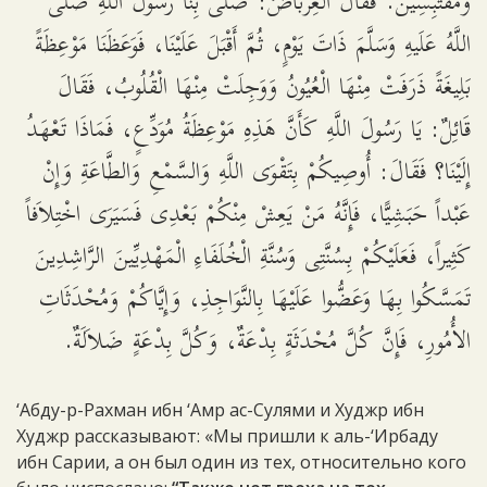
وَمُقْتَبِسِينَ. فَقَالَ الْعِرْبَاضُ: صَلَّى بِنَا رَسُولُ اللَّهِ صَلَّى
اللَّهُ عَلَيهِ وَسَلَّمَ ذَاتَ يَوْمٍ، ثُمَّ أَقْبَلَ عَلَيْنَا، فَوَعَظَنَا مَوْعِظَةً
بَلِيغَةً ذَرَفَتْ مِنْهَا الْعُيُونُ وَوَجِلَتْ مِنْهَا الْقُلُوبُ، فَقَالَ
قَائِلٌ: يَا رَسُولَ اللَّهِ كَأَنَّ هَذِهِ مَوْعِظَةُ مُوَدِّعٍ، فَمَاذَا تَعْهَدُ
إِلَيْنَا؟ فَقَالَ: أُوصِيكُمْ بِتَقْوَى اللَّهِ وَالسَّمْعِ وَالطَّاعَةِ وَإِنْ
عَبْداً حَبَشِيًّا، فَإِنَّهُ مَنْ يَعِشْ مِنْكُمْ بَعْدِى فَسَيَرَى اخْتِلاَفاً
كَثِيراً، فَعَلَيْكُمْ بِسُنَّتِى وَسُنَّةِ الْخُلَفَاءِ الْمَهْدِيِّينَ الرَّاشِدِينَ
تَمَسَّكُوا بِهَا وَعَضُّوا عَلَيْهَا بِالنَّوَاجِذِ، وَإِيَّاكُمْ وَمُحْدَثَاتِ
الأُمُورِ، فَإِنَّ كُلَّ مُحْدَثَةٍ بِدْعَةٌ، وَكُلَّ بِدْعَةٍ ضَلاَلَةٌ.
‘Абду-р-Рахман ибн ‘Амр ас-Сулями и Худжр ибн
Худжр рассказывают: «Мы пришли к аль-‘Ирбаду
ибн Сарии, а он был один из тех, относительно кого