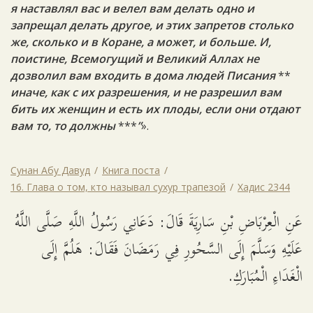
я наставлял вас и велел вам делать одно и
запрещал делать другое, и этих запретов столько
же, сколько и в Коране, а может, и больше. И,
поистине, Всемогущий и Великий Аллах не
дозволил вам входить в дома людей Писания
**
иначе, как с их разрешения, и не разрешил вам
бить их женщин и есть их плоды, если они отдают
вам то, то должны
***
”
».
Сунан Абу Давуд
Книга поста
16. Глава о том, кто называл сухур трапезой
Хадис 2344
عَنِ الْعِرْبَاضِ بْنِ سَارِيَةَ قَالَ: دَعَانِي رَسُولُ اللَّهِ صَلَّى اللَّهُ
عَلَيْهِ وَسَلَّمَ إِلَى السَّحُورِ فِي رَمَضَانَ فَقَالَ: هَلُمَّ إِلَى
الْغَدَاءِ الْمُبَارَكِ.