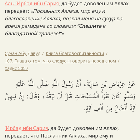
Аль-‘Ирбад ибн Сария
, да будет доволен им Аллах,
передаёт:
«Посланник Аллаха, мир ему и
благословение Аллаха, позвал меня на сухур во
время рамадана со словами:
“Спешите к
благодатной трапезе!”
»
Сунан Абу Давуд
Книга благовоспитанности
107. Глава о том, что следует говорить перед сном
Хадис 5057
عَنْ عِرْبَاضِ بْنِ سَارِيَةَ، أَنَّ رَسُولَ اللَّهِ صَلَّى اللَّهُ عَلَيْهِ
وَسَلَّمَ كَانَ يَقْرَأُ الْمُسَبِّحَاتِ قَبْلَ أَنْ يَرْقُدَ، وَقَالَ: إِنَّ فِيهِنَّ
آيَةً أَفْضَلُ مِنْ أَلْفِ آيَةٍ.
‘Ирбад ибн Сария
, да будет доволен им Аллах,
передаёт, что Посланник Аллаха, мир ему и