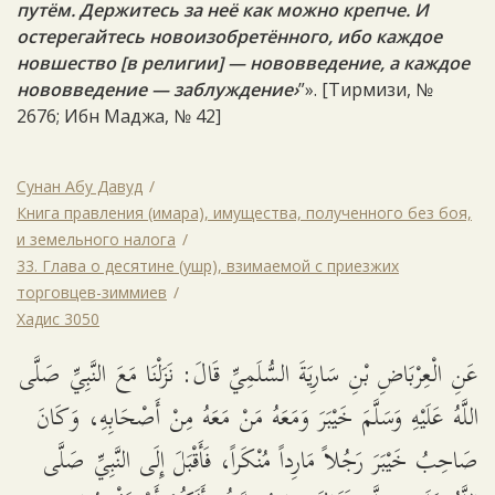
путём. Держитесь за неё как можно крепче. И
остерегайтесь новоизобретённого, ибо каждое
новшество [в религии] — нововведение, а каждое
нововведение — заблуждение›
”». [Тирмизи, №
2676; Ибн Маджа, № 42]
Сунан Абу Давуд
Книга правления (имара), имущества, полученного без боя,
и земельного налога
33. Глава о десятине (ушр), взимаемой с приезжих
торговцев-зиммиев
Хадис 3050
عَنِ الْعِرْبَاضِ بْنِ سَارِيَةَ السُّلَمِيِّ قَالَ: نَزَلْنَا مَعَ النَّبِيِّ صَلَّى
اللَّهُ عَلَيْهِ وَسَلَّمَ خَيْبَرَ وَمَعَهُ مَنْ مَعَهُ مِنْ أَصْحَابِهِ، وَكَانَ
صَاحِبُ خَيْبَرَ رَجُلاً مَارِداً مُنْكَراً، فَأَقْبَلَ إِلَى النَّبِيِّ صَلَّى