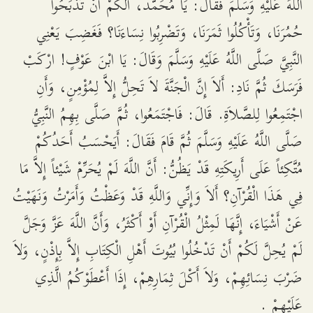
اللَّهُ عَلَيْهِ وَسَلَّمَ فَقَالَ: يَا مُحَمَّدُ، أَلَكُمْ أَنْ تَذْبَحُوا
حُمُرَنَا، وَتَأْكُلُوا ثَمَرَنَا، وَتَضْرِبُوا نِسَاءَنَا؟ فَغَضِبَ يَعْنِي
النَّبِيَّ صَلَّى اللَّهُ عَلَيْهِ وَسَلَّمَ وَقَالَ: يَا ابْنَ عَوْفٍ! ارْكَبْ
فَرَسَكَ ثُمَّ نَادِ: أَلاَ إِنَّ الْجَنَّةَ لاَ تَحِلُّ إِلاَّ لِمُؤْمِنٍ، وَأَنِ
اجْتَمِعُوا لِلصَّلاَةِ. قَالَ: فَاجْتَمَعُوا، ثُمَّ صَلَّى بِهِمُ النَّبِيُّ
صَلَّى اللَّهُ عَلَيْهِ وَسَلَّمَ ثُمَّ قَامَ فَقَالَ: أَيَحْسَبُ أَحَدُكُمْ
مُتَّكِئاً عَلَى أَرِيكَتِهِ قَدْ يَظُنُّ: أَنَّ اللَّهَ لَمْ يُحَرِّمْ شَيْئاً إِلاَّ مَا
فِي هَذَا الْقُرْآنِ؟ أَلاَ وَإِنِّي وَاللَّهِ قَدْ وَعَظْتُ وَأَمَرْتُ وَنَهَيْتُ
عَنْ أَشْيَاءَ، إِنَّهَا لَمِثْلُ الْقُرْآنِ أَوْ أَكْثَرُ، وَأَنَّ اللَّهَ عَزَّ وَجَلَّ
لَمْ يُحِلَّ لَكُمْ أَنْ تَدْخُلُوا بُيُوتَ أَهْلِ الْكِتَابِ إِلاَّ بِإِذْنٍ، وَلاَ
ضَرْبَ نِسَائِهِمْ، وَلاَ أَكْلَ ثِمَارِهِمْ، إِذَا أَعْطَوْكُمُ الَّذِي
عَلَيْهِمْ .