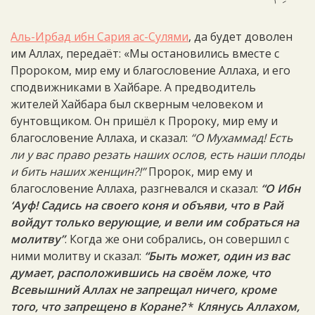
Аль-Ирбад ибн Сария ас-Сулями
, да будет доволен
им Аллах, передаёт: «Мы остановились вместе с
Пророком, мир ему и благословение Аллаха, и его
сподвижниками в Хайбаре. А предводитель
жителей Хайбара был скверным человеком и
бунтовщиком. Он пришёл к Пророку, мир ему и
благословение Аллаха, и сказал:
“О Мухаммад! Есть
ли у вас право резать наших ослов, есть наши плоды
и бить наших женщин?!”
Пророк, мир ему и
благословение Аллаха, разгневался и сказал:
“О Ибн
‘Ауф! Садись на своего коня и объяви, что в Рай
войдут только верующие, и вели им собраться на
молитву”
. Когда же они собрались, он совершил с
ними молитву и сказал:
“Быть может, один из вас
думает, расположившись на своём ложе, что
Всевышний Аллах не запрещал ничего, кроме
того, что запрещено в Коране?
*
Клянусь Аллахом,