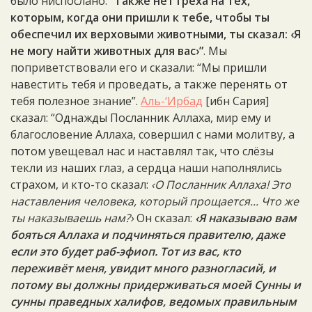
было ниспослано:
“Также нет греха на тех,
которым, когда они пришли к тебе, чтобы ты
обеспечил их верховыми животными, ты сказал: ‹Я
не могу найти животных для вас›”
. Мы
поприветствовали его и сказали: “Мы пришли
навестить тебя и проведать, а также перенять от
тебя полезное знание”.
Аль-‘Ирбад
[ибн Сария]
сказал: “Однажды Посланник Аллаха, мир ему и
благословение Аллаха, совершил с нами молитву, а
потом увещевал нас и наставлял так, что слёзы
текли из наших глаз, а сердца наши наполнялись
страхом, и кто-то сказал:
‹О Посланник Аллаха! Это
наставления человека, который прощается... Что же
ты наказываешь нам?›
Он сказал:
‹Я наказываю вам
бояться Аллаха и подчиняться правителю, даже
если это будет раб-эфиоп. Тот из вас, кто
переживёт меня, увидит много разногласий, и
потому вы должны придерживаться моей Сунны и
сунны праведных халифов, ведомых правильным