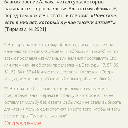
благословение Аллаха, читал суры, которые
начинаются с прославления Аллаха (мусаббихат)*,
перед тем, как лечь спать, и говорил:
«Поистине,
есть в них аят, который лучше тысячи аятов
**
»
.
[Тирмизи, № 2921]
* Эти суры называются «мусаббихат», поскольку все они
начинаются со слов «Субхана», «саббаха» или «саббих», то
есть с прославления Аллаха, или веления прославлять Его,
или упоминания об этом прославлении. Это суры 17, 57, 59,
61, 62, 64 и 87 («Ночное путешествие», «Железо», «Сбор»,
«Ряды», «Собрание», «Взаимный обман», «Высочайший»).
** Этот аят не был назван, как не были названы Ночь
предопределения и время в пятницу, в которое Аллах не
оставляет мольбу без ответа, дабы люди не стали выбирать
для чтения только один этот аят вместо того, чтобы читать
все эти суры [Тухфат аль-ахвази].
Оглавление