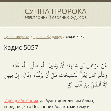
СУННА ПРОРОКА
ЭЛЕКТРОННЫЙ СБОРНИК ХАДИСОВ
Сунна Пророка
Сунан Абу Давуд
Хадис 5057
Хадис 5057
عَنْ عِرْبَاضِ بْنِ سَارِيَةَ، أَنَّ رَسُولَ اللَّهِ صَلَّى اللَّهُ عَلَيْهِ
وَسَلَّمَ كَانَ يَقْرَأُ الْمُسَبِّحَاتِ قَبْلَ أَنْ يَرْقُدَ، وَقَالَ: إِنَّ فِيهِنَّ
آيَةً أَفْضَلُ مِنْ أَلْفِ آيَةٍ.
‘Ирбад ибн Сария
, да будет доволен им Аллах,
передаёт, что Посланник Аллаха, мир ему и