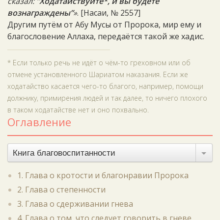
сказал:
“Ходатайствуйте*, и вы будете
вознаграждены”
»
. [Насаи, № 2557]
Другим путём от Абу Мусы от Пророка, мир ему и
благословение Аллаха, передаётся такой же хадис.
* Если только речь не идёт о чём-то греховном или об
отмене установленного Шариатом наказания. Если же
ходатайство касается чего-то благого, например, помощи
должнику, примирения людей и так далее, то ничего плохого
в таком ходатайстве нет и оно похвально.
Оглавление
Книга благовоспитанности
1. Глава о кротости и благонравии Пророка
2. Глава о степенности
3. Глава о сдерживании гнева
4. Глава о том, что следует говорить в гневе