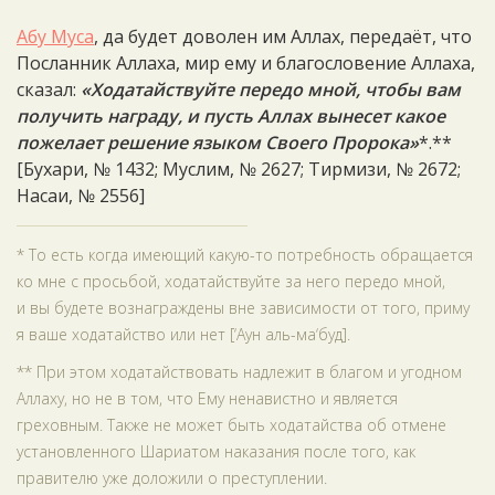
Абу Муса
, да будет доволен им Аллах, передаёт, что
Посланник Аллаха, мир ему и благословение Аллаха,
сказал:
«Ходатайствуйте передо мной, чтобы вам
получить награду, и пусть Аллах вынесет какое
пожелает решение языком Своего Пророка»
*.**
[Бухари, № 1432; Муслим, № 2627; Тирмизи, № 2672;
Насаи, № 2556]
* То есть когда имеющий какую-то потребность обращается
ко мне с просьбой, ходатайствуйте за него передо мной,
и вы будете вознаграждены вне зависимости от того, приму
я ваше ходатайство или нет [‘Аун аль-ма‘буд].
** При этом ходатайствовать надлежит в благом и угодном
Аллаху, но не в том, что Ему ненавистно и является
греховным. Также не может быть ходатайства об отмене
установленного Шариатом наказания после того, как
правителю уже доложили о преступлении.