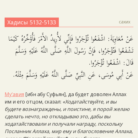
Хадисы 5132-5133
сахих
عَنْ مُعَاوِيَةَ: اشْفَعُوا تُؤْجَرُوا فَإِنِّي لأُرِيدُ الأَمْرَ فَأُؤَخِّرُهُ كَيْمَا
تَشْفَعُوا فَتُؤْجَرُوا، فَإِنَّ رَسُولَ اللَّهِ صَلَّى اللَّهُ عَلَيْهِ وَسَلَّمَ
قَالَ: اشْفَعُوا تُؤْجَرُوا.
عَنْ أَبِي مُوسَى، عَنِ النَّبِيِّ صَلَّى اللَّهُ عَلَيْهِ وَسَلَّمَ مِثْلَهُ.
Му‘авия
[ибн абу Суфьян], да будет доволен Аллах
им и его отцом, сказал:
«Ходатайствуйте, и вы
будете вознаграждены, и поистине, я порой желаю
сделать нечто, но откладываю это, дабы вы
ходатайствовали и получали награду, поскольку
Посланник Аллаха, мир ему и благословение Аллаха,