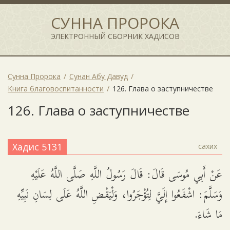
СУННА ПРОРОКА
ЭЛЕКТРОННЫЙ СБОРНИК ХАДИСОВ
Сунна Пророка
Сунан Абу Давуд
Книга благовоспитанности
126. Глава о заступничестве
126. Глава о заступничестве
Хадис 5131
сахих
عَنْ أَبِي مُوسَى قَالَ: قَالَ رَسُولُ اللَّهِ صَلَّى اللَّهُ عَلَيْهِ
وَسَلَّمَ: اشْفَعُوا إِلَيَّ لِتُؤْجَرُوا، وَلْيَقْضِ اللَّهُ عَلَى لِسَانِ نَبِيِّهِ
مَا شَاءَ.