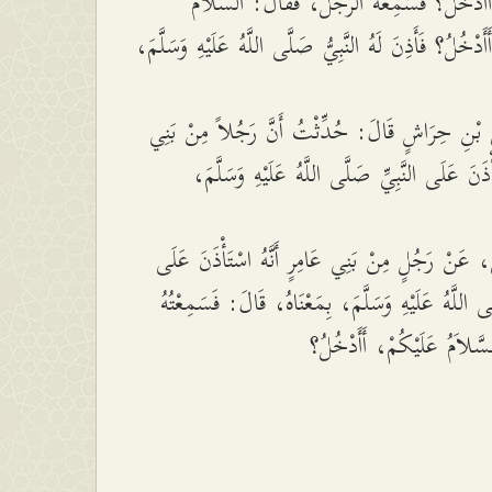
َأَدْخُلُ؟ فَسَمِعَهُ الرَّجُلُ، فَقَالَ: السَّلاَمُ
َأَدْخُلُ؟ فَأَذِنَ لَهُ النَّبِيُّ صَلَّى اللَّهُ عَلَيْهِ وَسَلَّمَ
ِّ بْنِ حِرَاشٍ قَالَ: حُدِّثْتُ أَنَّ رَجُلاً مِنْ بَنِي
أْذَنَ عَلَى النَّبِيِّ صَلَّى اللَّهُ عَلَيْهِ وَسَلَّمَ
ٍ، عَنْ رَجُلٍ مِنْ بَنِي عَامِرٍ أَنَّهُ اسْتَأْذَنَ عَلَى
َّى اللَّهُ عَلَيْهِ وَسَلَّمَ، بِمَعْنَاهُ، قَالَ: فَسَمِعْتُهُ
َّلاَمُ عَلَيْكُمْ، أَأَدْخُلُ؟