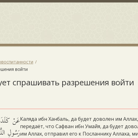
овоспитанности
решения войти
едует спрашивать разрешения войти
عَنْ كَلَدَةَ 
Каляда ибн Ханбаль, да будет доволен им Аллах
передаёт, что Сафван ибн Умайя, да будет дово
رَسُولِ اللَّه
им Аллах, отправил его к Посланнику Аллаха, м