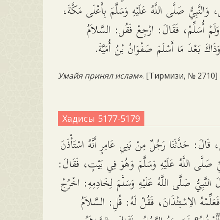
 وَالنَّبِيُّ صَلَّى اللَّهُ عَلَيْهِ وَسَلَّمَ بِأَعْلَى مَكَّةَ
لَمْ أُسَلِّمْ، فَقَالَ: ارْجِعْ فَقُل: السَّلاَمُ
َذَاكَ بَعْدَ مَا أَسْلَمَ صَفْوَانُ بْنُ أُمَيَّةَ
Умайя принял ислам»
. [Тирмизи, № 2710]
Хадисы 5177-5179
، قَالَ: حَدَّثَنَا رَجُلٌ مِنْ بَنِي عَامِرٍ أَنَّهُ اسْتَأْذَنَ
ِيِّ صَلَّى اللَّهُ عَلَيْهِ وَسَلَّمَ وَهُوَ فِي بَيْتٍ، فَقَالَ
 النَّبِيُّ صَلَّى اللَّهُ عَلَيْهِ وَسَلَّمَ لِخَادِمِهِ: اخْرُجْ
عَلِّمْهُ الاِسْتِئْذَانَ، فَقُلْ لَهُ: قُلِ: السَّلاَمُ