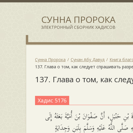
СУННА ПРОРОКА
ЭЛЕКТРОННЫЙ СБОРНИК ХАДИСОВ
Сунна Пророка
Сунан Абу Давуд
Книга благ
137. Глава о том, как следует спрашивать раз
137. Глава о том, как сл
Хадис 5176
بْنِ حَنْبَلٍ، أَنَّ صَفْوَانَ بْنَ أُمَيَّةَ بَعَثَهُ إِلَى
ِ صَلَّى اللَّهُ عَلَيْهِ وَسَلَّمَ بِلَبَنٍ وَجِدَايَةٍ