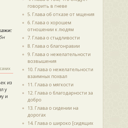
говорить в гневе
5. Глава об отказе от мщения
6. Глава о хорошем
отношении к людям
кажи:
ибн
7. Глава о стыдливости
8. Глава о благонравии
9. Глава о нежелательности
возвышения
сахих
10. Глава о нежелательности
взаимных похвал
век из
11. Глава о мягкости
л у
12. Глава о благодарности за
му и
добро
13. Глава о сидении на
дорогах
14. Глава о широко [сидящих