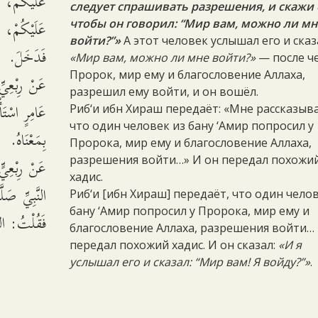
عَلَيْكُمْ، أ
следует спрашивать разрешения, и скажи 
عَلَيْكُمْ، أ،
чтобы он говорил: “Мир вам, можно ли мн
войти?”»
А этот человек услышал его и сказ
فَدَخَلَ.
«Мир вам, можно ли мне войти?»
— после ч
Пророк, мир ему и благословение Аллаха,
عَنْ رِبْعِي
разрешил ему войти, и он вошёл.
عَامِرٍ اسْتَ،
Риб‘и ибн Хираш передаёт: «Мне рассказыв
что один человек из бану ‘Амир попросил у
بِمَعْنَاهُ.
Пророка, мир ему и благословение Аллаха,
عَنْ رِبْعِيّ
разрешения войти…» И он передал похожи
хадис.
النَّبِيِّ صَل
Риб‘и [ибн Хираш] передаёт, что один чело
бану ‘Амир попросил у Пророка, мир ему и
فَقُلْتُ: الس
благословение Аллаха, разрешения войти…
передал похожий хадис. И он сказал:
«И я
услышал его и сказал: “Мир вам! Я войду?”»
.