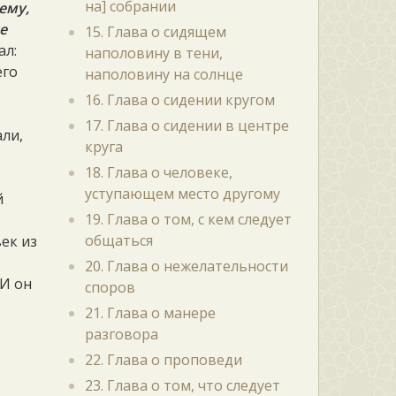
на] собрании
ему,
е
15. Глава о сидящем
ал:
наполовину в тени,
его
наполовину на солнце
16. Глава о сидении кругом
17. Глава о сидении в центре
али,
круга
18. Глава о человеке,
уступающем место другому
й
19. Глава о том, с кем следует
общаться
век из
20. Глава о нежелательности
 И он
споров
21. Глава о манере
разговора
22. Глава о проповеди
23. Глава о том, что следует