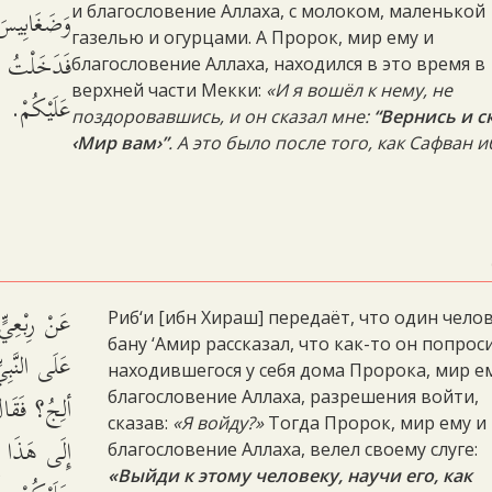
وَضَغَابِيسَ،،
и благословение Аллаха, с молоком, маленькой
газелью и огурцами. А Пророк, мир ему и
فَدَخَلْتُ وَ
благословение Аллаха, находился в это время в
верхней части Мекки:
«И я вошёл к нему, не
عَلَيْكُمْ. و.
поздоровавшись, и он сказал мне:
“Вернись и с
‹Мир вам›”
. А это было после того, как Сафван 
عَنْ رِبْعِيٍّ
Риб‘и [ибн Хираш] передаёт, что один чело
бану ‘Амир рассказал, что как-то он попроси
عَلَى النَّب:
находившегося у себя дома Пророка, мир е
ألِجُ؟ فَقَالَ
благословение Аллаха, разрешения войти,
сказав:
«Я войду?»
Тогда Пророк, мир ему и
إِلَى هَذَا فَ
благословение Аллаха, велел своему слуге:
«Выйди к этому человеку, научи его, как