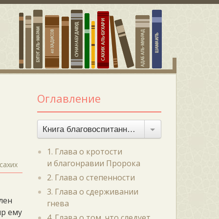
Оглавление
Книга благовоспитанности
1. Глава о кротости
и благонравии Пророка
сахих
2. Глава о степенности
,
3. Глава о сдерживании
лен
гнева
ир ему
4. Глава о том, что следует