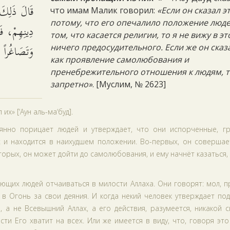
قَالَ ذَلِكَ 
что имам Малик говорил:
«Если он сказал э
потому, что его опечалило положение люде
دِينِهِمْ، فَ
том, что касается религии, то я не вижу в э
وَتَصَاغُراً .
ничего предосудительного. Если же он сказ
как проявление самолюбования и
пренебрежительного отношения к людям, т
запретно»
. [Муслим, № 2623]
х» [‘Аун аль-ма‘буд].
оянно порицает людей и утверждает, что они испорченные, г
и находится в наихудшем положении. Во-первых, он совершает
торых, он может дойти до самолюбования, и ему начнёт казаться,
яющих людей отчаиваться в милости Аллаха. Они говорят: мол, 
 в Огонь за свои деяния. И когда некий человек утверждает по
, а не Всевышний Аллах, а его действия, разумеется, никакой 
ти Его хватит на всех. Или же имеется в виду, что, говоря эт