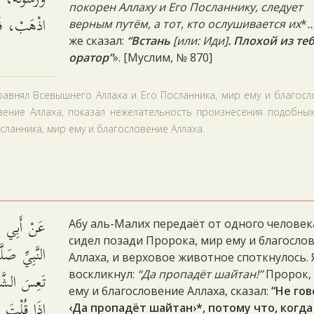
покорен Аллаху и Его Посланнику, следует
اذْهَبْ، ف.
верным путём, а тот, кто ослушивается их
*
…
же сказал:
“Встань
[или: Иди]
. Плохой из те
оратор”
». [Муслим, № 870]
уравнял Всевышнего Аллаха и Его Посланника, мир ему и благос
овение Аллаха, показал нежелательность произнесения подобны
сланника, мир ему и благословение Аллаха.
عَنْ أَبِي ا
Абу аль-Малих передаёт от одного человека
сидел позади Пророка, мир ему и благосло
النَّبِيِّ صَل:
Аллаха, и верховое животное споткнулось. 
تَعِسَ الشَّي
воскликнул:
“Да пропадёт шайтан!”
Пророк,
ему и благословение Аллаха, сказал:
“Не гов
إِذَا قُلْتَ:
‹Да пропадёт шайтан›*, потому что, когда