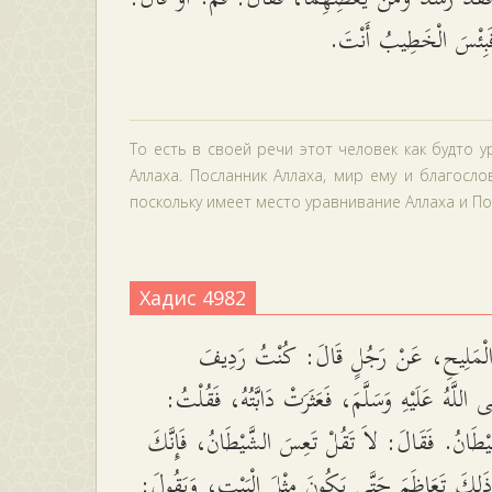
َبِئْسَ الْخَطِيبُ أَنْتَ
То есть в своей речи этот человек как будто 
Аллаха. Посланник Аллаха, мир ему и благосл
поскольку имеет место уравнивание Аллаха и По
Хадис 4982
لْمَلِيحِ، عَنْ رَجُلٍ قَالَ: كُنْتُ رَدِيفَ
َّى اللَّهُ عَلَيْهِ وَسَلَّمَ، فَعَثَرَتْ دَابَّتُهُ، فَقُلْتُ
ْطَانُ. فَقَالَ: لاَ تَقُلْ تَعِسَ الشَّيْطَانُ، فَإِنَّكَ
 ذَلِكَ تَعَاظَمَ حَتَّى يَكُونَ مِثْلَ الْبَيْتِ، وَيَقُولَ