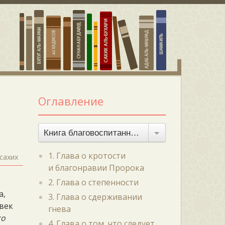
Оглавление
Книга благовоспитанности
1. Глава о кротости
сахих
и благонравии Пророка
2. Глава о степенности
а,
3. Глава о сдерживании
овек
гнева
то
4. Глава о том, что следует