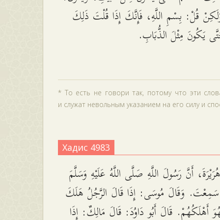
َلَكِنْ قُلْ: بِسْمِ اللَّهِ، فَإِنَّكَ إِذَا قُلْتَ ذَلِكَ
تَّى يَكُونَ مِثْلَ الذُّبَابِ
* То есть не говори так, потому что эти сло
и служат невольным указанием на его силу и спос
Хадис 4983
َيْرَةَ، أَنَّ رَسُولَ اللَّهِ صَلَّى اللَّهُ عَلَيْهِ وَسَلَّمَ
 سَمِعْتَ. وَقَالَ مُوسَى: إِذَا قَالَ الرَّجُلُ هَلَكَ
ُوَ أَهْلَكُهُمْ. قَالَ أَبُو دَاوُدَ: قَالَ مَالِكٌ: إِذَا