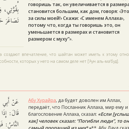
говоришь так, он увеличивается в размер
بِقُوَّتِي، و
становится большим, как дом, говоря: ‹Это
تَصَاغَرَ حَ.
за силы моей!› Скажи: ‹С именем Аллаха›,
потому что, когда ты говоришь это, он
уменьшается в размерах и становится
размером с муху”
».
ва создают впечатление, что шайтан может иметь к этому отно
обности, которых у него на самом деле нет [‘Аун аль-ма‘буд].
عَنْ أَبِي هُر
Абу Хурайра
, да будет доволен им Аллах,
передаёт, что Посланник Аллаха, мир ему и
قَالَ: إِذَا
благословение Аллаха, сказал:
«Если [услы
النَّاسُ: فَه
как] человек сказал: “Погибли люди”, то о
самый пропащий из них
*
»
**. Абу Дауд ска