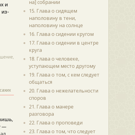
на] собрании
ах и
15. Глава о сидящем
 из-
наполовину в тени,
наполовину на солнце
16. Глава о сидении кругом
17. Глава о сидении в центре
круга
шение,
18. Глава о человеке,
уступающем место другому
19. Глава о том, с кем следует
общаться
сахих
20. Глава о нежелательности
споров
21. Глава о манере
разговора
шишь,
22. Глава о проповеди
н —
23. Глава о том, что следует
зал,