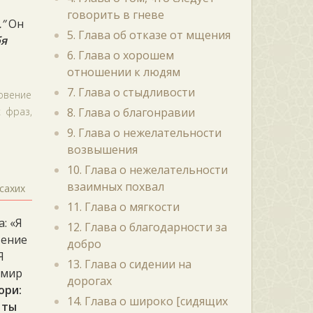
говорить в гневе
”
Он
5. Глава об отказе от мщения
бя
6. Глава о хорошем
отношении к людям
7. Глава о стыдливости
ловение
х фраз,
8. Глава о благонравии
9. Глава о нежелательности
возвышения
10. Глава о нежелательности
взаимных похвал
сахих
11. Глава о мягкости
: «Я
12. Глава о благодарности за
вение
добро
Я
13. Глава о сидении на
 мир
дорогах
ори:
14. Глава о широко [сидящих
 ты