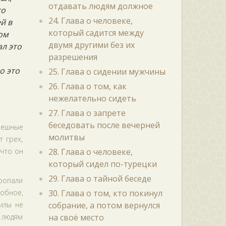
отдавать людям должное
то
24. Глава о человеке,
й в
который садится между
том
двумя другими без их
ал это
разрешения
о это
25. Глава о сидении мужчины
26. Глава о том, как
нежелательно сидеть
27. Глава о запрете
беседовать после вечерней
решные
молитвы
 грех,
 что он
28. Глава о человеке,
который сидел по-турецки
29. Глава о тайной беседе
пропали
добное,
30. Глава о том, кто покинул
силы не
собрание, а потом вернулся
о людям
на своё место