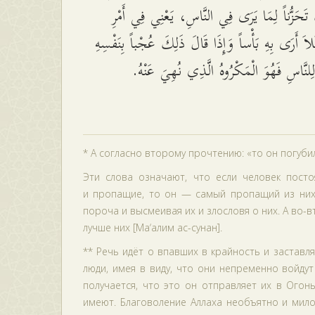
تَحَزُّناً لِمَا يَرَى فِي النَّاسِ، يَعْنِي فِي أَمْرِ
لاَ أَرَى بِهِ بَأْساً وَإِذَا قَالَ ذَلِكَ عُجْباً بِنَفْسِهِ
لِلنَّاسِ فَهُوَ الْمَكْرُوهُ الَّذِي نُهِيَ عَنْهُ
* А согласно второму прочтению: «то он погубил и
Эти слова означают, что если человек пост
и пропащие, то он — самый пропащий из них 
пороча и высмеивая их и злословя о них. А во-в
лучше них [Ма‘алим ас-сунан].
** Речь идёт о впавших в крайность и заставл
люди, имея в виду, что они непременно войдут
получается, что это он отправляет их в Огонь
имеют. Благоволение Аллаха необъятно и милос