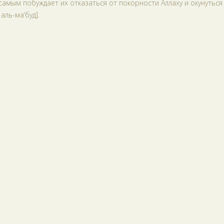
самым побуждает их отказаться от покорности Аллаху и окунуться
аль-ма‘буд].