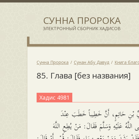
СУННА ПРОРОКА
ЭЛЕКТРОННЫЙ СБОРНИК ХАДИСОВ
Сунна Пророка
Сунан Абу Давуд
Книга благ
85. Глава [без названия]
Хадис 4981
 بْنِ حَاتِمٍ، أَنَّ خَطِيباً خَطَبَ عِنْدَ
َّى اللَّهُ عَلَيْهِ وَسَلَّمَ فَقَالَ: مَنْ يُطِعِ اللَّهَ
 فَقَدْ رَشَدَ وَمَنْ يَعْصِهِمَا، فَقَالَ: قُمْ. أَوْ قَالَ