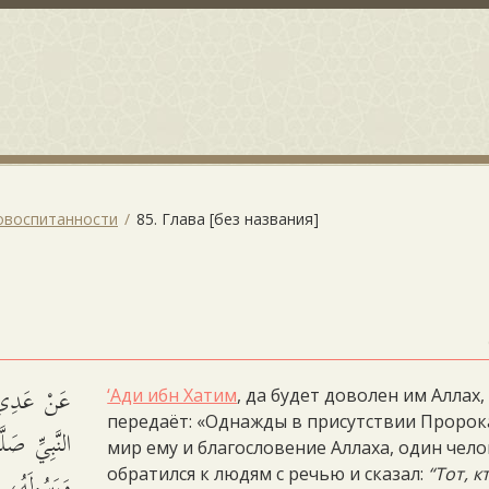
овоспитанности
85. Глава [без названия]
عَنْ عَدِيِّ
‘Ади ибн Хатим
, да будет доволен им Аллах,
передаёт: «Однажды в присутствии Пророк
النَّبِيِّ صَل
мир ему и благословение Аллаха, один чел
وَرَسُولَهُ،:
обратился к людям с речью и сказал:
“Тот, к