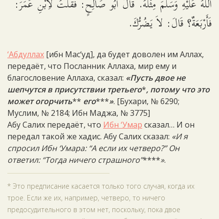
اللَّهُ عَلَيْهِ وَسَلَّمَ مِثْلَهُ. قَالَ أَبُو صَالِحٍ: فَقُلْتُ لاِبْنِ عُمَرَ:
فَأَرْبَعَةٌ؟ قَالَ: لاَ يَضُرُّكَ.
‘Абдуллах
[ибн Мас‘уд], да будет доволен им Аллах,
передаёт, что Посланник Аллаха, мир ему и
благословение Аллаха, сказал:
«Пусть двое не
шепчутся в присутствии третьего
*
, потому что это
может огорчить
**
его
***
»
. [Бухари, № 6290;
Муслим, № 2184; Ибн Маджа, № 3775]
Абу Салих передаёт, что
Ибн ‘Умар
сказал… И он
передал такой же хадис. Абу Салих сказал:
«И я
спросил Ибн ‘Умара: “А если их четверо?” Он
ответил: “Тогда ничего страшного”
****
»
.
* Это предписание касается только того случая, когда их
трое. Если же их, например, четверо, то ничего
предосудительного в этом нет, поскольку, пока двое