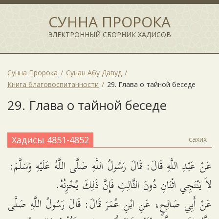
СУННА ПРОРОКА
ЭЛЕКТРОННЫЙ СБОРНИК ХАДИСОВ
Сунна Пророка
Сунан Абу Давуд
Книга благовоспитанности
29. Глава о тайной беседе
29. Глава о тайной беседе
Хадисы 4851-4852
сахих
عَنْ عَبْدِ اللَّهِ قَالَ: قَالَ رَسُولُ اللَّهِ صَلَّى اللَّهُ عَلَيْهِ وَسَلَّمَ:
لاَ يَنْتَجِي اثْنَانِ دُونَ الثَّالِثِ فَإِنَّ ذَلِكَ يُحْزِنُهُ.
عَنْ أَبِي صَالِحٍ، عَنِ ابْنِ عُمَرَ قَالَ: قَالَ رَسُولُ اللَّهِ صَلَّى