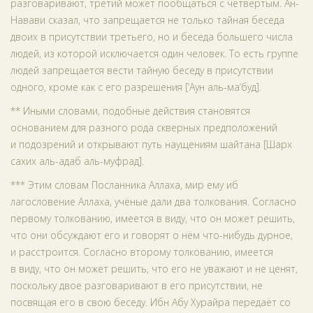
разговаривают, третий может пообщаться с четвёртым. Ан-
Навави сказал, что запрещается не только тайная беседа
двоих в присутствии третьего, но и беседа большего числа
людей, из которой исключается один человек. То есть группе
людей запрещается вести тайную беседу в присутствии
одного, кроме как с его разрешения [‘Аун аль-ма‘буд].
** Иными словами, подобные действия становятся
основанием для разного рода скверных предположений
и подозрений и открывают путь наущениям шайтана [Шарх
сахих аль-адаб аль-муфрад].
*** Этим словам Посланника Аллаха, мир ему иб
лагословение Аллаха, учёные дали два толкования. Согласно
первому толкованию, имеется в виду, что он может решить,
что они обсуждают его и говорят о нём что-нибудь дурное,
и расстроится. Согласно второму толкованию, имеется
в виду, что он может решить, что его не уважают и не ценят,
поскольку двое разговаривают в его присутствии, не
посвящая его в свою беседу. Ибн Абу Хурайра передаёт со