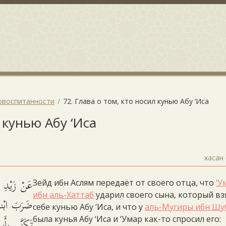
овоспитанности
72. Глава о том, кто носил кунью Абу ‘Иса
л кунью Абу ‘Иса
хасан 
عَنْ زَيْدِ ب
Зейд ибн Аслям передаёт от своего отца, что
‘У
ибн аль-Хаттаб
ударил своего сына, который вз
ضَرَبَ ابْناً 
себе кунью Абу ‘Иса, и что у
аль-Мугиры ибн Шу
تَكَنَّى بِأَ
была кунья Абу ‘Иса и ‘Умар как-то спросил его: