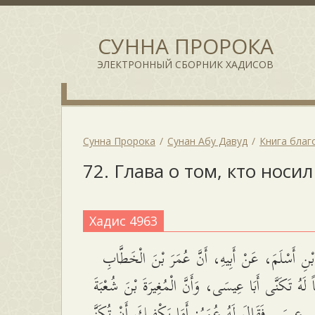
СУННА ПРОРОКА
ЭЛЕКТРОННЫЙ СБОРНИК ХАДИСОВ
Сунна Пророка
Сунан Абу Давуд
Книга благ
72. Глава о том, кто носи
Хадис 4963
ْنِ أَسْلَمَ، عَنْ أَبِيهِ، أَنَّ عُمَرَ بْنَ الْخَطَّابِ
لَهُ تَكَنَّى أَبَا عِيسَى، وَأَنَّ الْمُغِيرَةَ بْنَ شُعْبَةَ
بِي عِيسَى فَقَالَ لَهُ عُمَرُ: أَمَا يَكْفِيكَ أَنْ تُكَنَّى