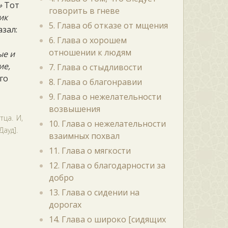
»
Тот
говорить в гневе
ик
5. Глава об отказе от мщения
азал:
6. Глава о хорошем
отношении к людям
ые и
ие,
7. Глава о стыдливости
го
8. Глава о благонравии
9. Глава о нежелательности
возвышения
ца. И,
10. Глава о нежелательности
ауд].
взаимных похвал
11. Глава о мягкости
12. Глава о благодарности за
добро
13. Глава о сидении на
дорогах
14. Глава о широко [сидящих