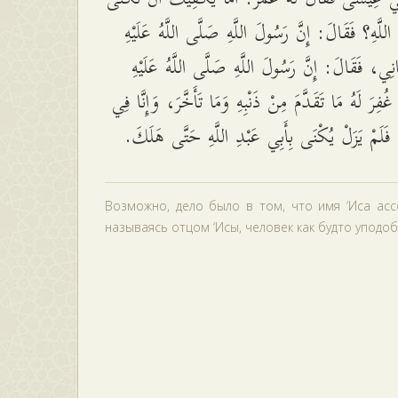
 اللَّهِ؟ فَقَالَ: إِنَّ رَسُولَ اللَّهِ صَلَّى اللَّهُ عَلَيْهِ
َانِي، فَقَالَ: إِنَّ رَسُولَ اللَّهِ صَلَّى اللَّهُ عَلَيْهِ
غُفِرَ لَهُ مَا تَقَدَّمَ مِنْ ذَنْبِهِ وَمَا تَأَخَّرَ، وَإِنَّا فِي
ا، فَلَمْ يَزَلْ يُكْنَى بِأَبِي عَبْدِ اللَّهِ حَتَّى هَلَكَ
Возможно, дело было в том, что имя ‘Иса асс
называясь отцом ‘Исы, человек как будто уподоб