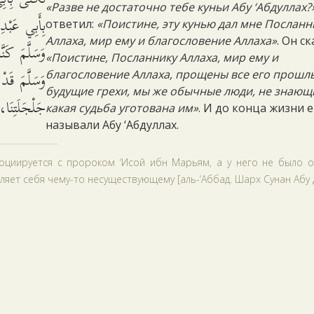
«Разве не достаточно тебе куньи Абу ‘Абдуллах?
بِأَبِي عَبْدِ
ответил:
«Поистине, эту кунью дал мне Посланн
Аллаха, мир ему и благословение Аллаха»
. Он ск
وَسَلَّمَ كَنّ
«Поистине, Посланнику Аллаха, мир ему и
وَسَلَّمَ قَدْ 
благословение Аллаха, прощены все его прошл
будущие грехи, мы же обычные люди, не знающ
جَلْجَلَتِنَ.
какая судьба уготована им»
. И до конца жизни е
называли Абу ‘Абдуллах.
оциируется с пророком ‘Исой ибн Марьям, а у него не было от
ляет себя чему-то несуществующему [аль-‘Аббад. Шарх Сунан Абу Д