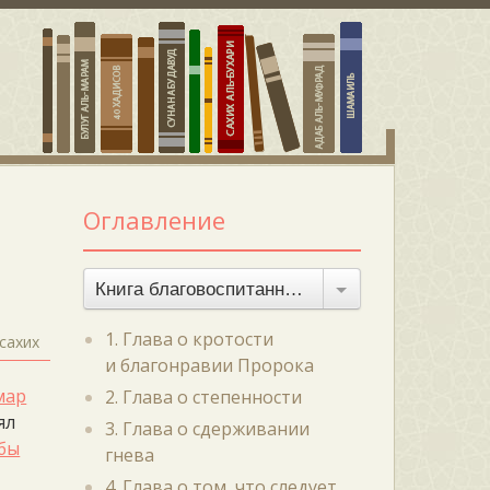
Оглавление
Книга благовоспитанности
1. Глава о кротости
сахих
и благонравии Пророка
мар
2. Глава о степенности
ял
3. Глава о сдерживании
бы
гнева
4. Глава о том, что следует