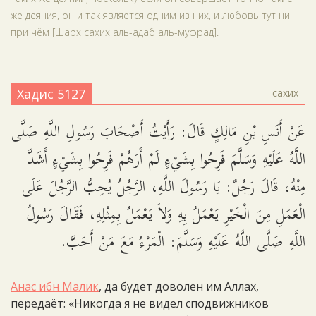
же деяния, он и так является одним из них, и любовь тут ни
при чём [Шарх сахих аль-адаб аль-муфрад].
Хадис 5127
сахих
عَنْ أَنَسِ بْنِ مَالِكٍ قَالَ: رَأَيْتُ أَصْحَابَ رَسُولِ اللَّهِ صَلَّى
اللَّهُ عَلَيْهِ وَسَلَّمَ فَرِحُوا بِشَيْءٍ لَمْ أَرَهُمْ فَرِحُوا بِشَيْءٍ أَشَدَّ
مِنْهُ، قَالَ رَجُلٌ: يَا رَسُولَ اللَّهِ، الرَّجُلُ يُحِبُّ الرَّجُلَ عَلَى
الْعَمَلِ مِنَ الْخَيْرِ يَعْمَلُ بِهِ وَلاَ يَعْمَلُ بِمِثْلِهِ، فَقَالَ رَسُولُ
اللَّهِ صَلَّى اللَّهُ عَلَيْهِ وَسَلَّمَ: الْمَرْءُ مَعَ مَنْ أَحَبَّ.
Анас ибн Малик
, да будет доволен им Аллах,
передаёт: «Никогда я не видел сподвижников