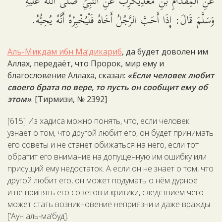
عَنِ الْمِقْدَامِ بْنِ مَعْدِيكَرِبَ عَنِ النَّبِيِّ صَلَّى اللَّهُ عَلَيْهِ
وَسَلَّمَ قَالَ: إِذَا أَحَبَّ الرَّجُلُ أَخَاهُ فَلْيُخْبِرْهُ أَنَّهُ يُحِبُّهُ.
Аль-Микдам ибн Ма‘дикариб
, да будет доволен им
Аллах, передаёт, что Пророк, мир ему и
благословение Аллаха, сказал:
«Если человек любит
своего брата по вере, то пусть он сообщит ему об
этом»
. [Тирмизи, № 2392]
[615] Из хадиса можно понять, что, если человек
узнает о том, что другой любит его, он будет принимать
его советы и не станет обижаться на него, если тот
обратит его внимание на допущенную им ошибку или
присущий ему недостаток. А если он не знает о том, что
другой любит его, он может подумать о нём дурное
и не принять его советов и критики, следствием чего
может стать возникновение неприязни и даже вражды
[‘Аун аль-ма‘буд].