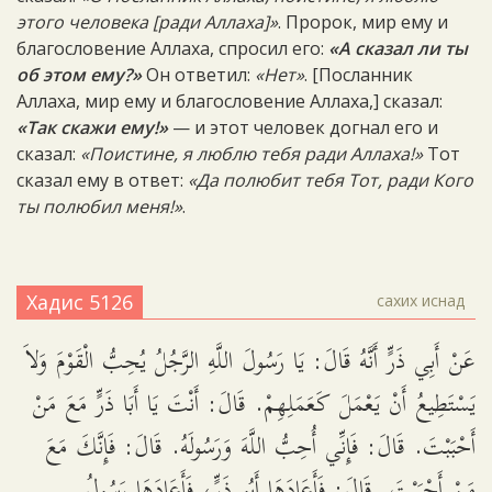
этого человека [ради Аллаха]»
. Пророк, мир ему и
благословение Аллаха, спросил его:
«А сказал ли ты
об этом ему?»
Он ответил:
«Нет»
. [Посланник
Аллаха, мир ему и благословение Аллаха,] сказал:
«Так скажи ему!»
— и этот человек догнал его и
сказал:
«Поистине, я люблю тебя ради Аллаха!»
Тот
сказал ему в ответ:
«Да полюбит тебя Тот, ради Кого
ты полюбил меня!»
.
Хадис 5126
сахих иснад
عَنْ أَبِي ذَرٍّ أَنَّهُ قَالَ: يَا رَسُولَ اللَّهِ الرَّجُلُ يُحِبُّ الْقَوْمَ وَلاَ
يَسْتَطِيعُ أَنْ يَعْمَلَ كَعَمَلِهِمْ. قَالَ: أَنْتَ يَا أَبَا ذَرٍّ مَعَ مَنْ
أَحْبَبْتَ. قَالَ: فَإِنِّي أُحِبُّ اللَّهَ وَرَسُولَهُ. قَالَ: فَإِنَّكَ مَعَ
مَنْ أَحْبَبْتَ. قَالَ: فَأَعَادَهَا أَبُو ذَرٍّ، فَأَعَادَهَا رَسُولُ