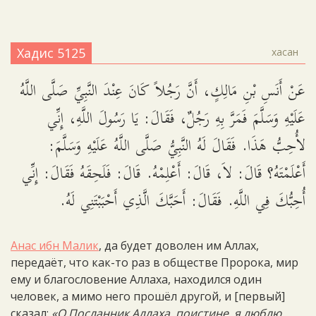
Хадис 5125
хасан
عَنْ أَنَسِ بْنِ مَالِكٍ، أَنَّ رَجُلاً كَانَ عِنْدَ النَّبِيِّ صَلَّى اللَّهُ
عَلَيْهِ وَسَلَّمَ فَمَرَّ بِهِ رَجُلٌ، فَقَالَ: يَا رَسُولَ اللَّهِ، إِنِّي
لأُحِبُّ هَذَا. فَقَالَ لَهُ النَّبِيُّ صَلَّى اللَّهُ عَلَيْهِ وَسَلَّمَ:
أَعْلَمْتَهُ؟ قَالَ: لاَ، قَالَ: أَعْلِمْهُ. قَالَ: فَلَحِقَهُ فَقَالَ: إِنِّي
أُحِبُّكَ فِي اللَّهِ. فَقَالَ: أَحَبَّكَ الَّذِي أَحْبَبْتَنِي لَهُ.
Анас ибн Малик
, да будет доволен им Аллах,
передаёт, что как-то раз в обществе Пророка, мир
ему и благословение Аллаха, находился один
человек, а мимо него прошёл другой, и [первый]
сказал:
«О Посланник Аллаха, поистине, я люблю