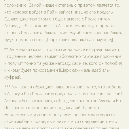
положению. Самой низшей степенью при этом является то,
что человек войдёт в Рай и займёт низшие его пределы.
Однако даже при этом он будет вместе с Посланником
Аллаха, да благословит его Аллах и привествует, просто
степень Посланника Аллаха, мир ему иб лагословение Аллаха,
будет намного выше [Шарх сахих аль-адаб аль-муфрад].
** Ан-Навави сказал, что эти слова вовсе не предполагают,
что данный человек займёт абсолютно такое же положение
и получит точно такую же награду, как и те, кого он полюбил
и к кому будет присоединён [Шарх сахих аль-адаб аль-
муфрад].
*** Ан-Навави обращает наше внимание на то, что любовь
к Аллаху и Его Посланнику предполагает исполнение велений
Аллаха и Его Посланника, соблюдение запретов Аллаха и Его
Посланника и исполнение предписаний Шариата.
Непременным условием получения человеком пользы от
своей любви к праведным не является совершение точно
таких же деяний, поскольку если он совершает точно такие