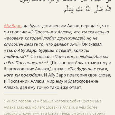
اللَّهِ صَلَّى اللَّهُ عَلَيْهِ وَسَلَّمَ.
Абу Зарр
, да будет доволен им Аллах, передаёт, что
он спросил:
«О Посланник Аллаха, что ты скажешь о
человеке, который любит других людей, но не
способен делать то, что делают они?»
Он сказал:
«Ты, о Абу Зарр, будешь с теми
*
, кого ты
любишь»
**. Он сказал:
«Поистине, я люблю Аллаха
и Его Посланника»
***. [Посланник Аллаха, мир ему и
благословение Аллаха,] сказал:
«Ты будешь с теми,
кого ты полюбил»
. И Абу Зарр повторил свои слова,
и Посланник Аллаха, мир ему и благословение
Аллаха, дал ему точно такой же ответ.
* Иначе говоря, чем больше человек любит Посланника
Аллаха, мир ему иб лагословение Аллаха, и чем более
усердно следует ему, тем ближе к нему он будет по своему