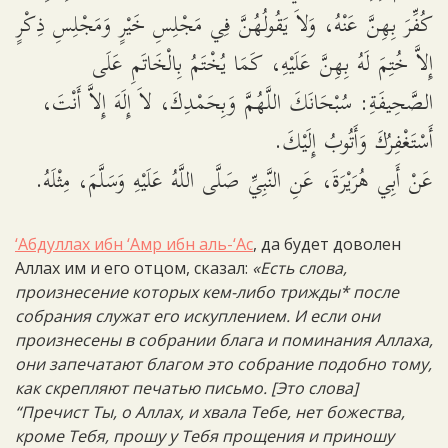
كُفِّرَ بِهِنَّ عَنْهُ، وَلاَ يَقُولُهُنَّ فِي مَجْلِسِ خَيْرٍ وَمَجْلِسِ ذِكْرٍ
إِلاَّ خُتِمَ لَهُ بِهِنَّ عَلَيْهِ، كَمَا يُخْتَمُ بِالْخَاتَمِ عَلَى
الصَّحِيفَةِ: سُبْحَانَكَ اللَّهُمَّ وَبِحَمْدِكَ، لاَ إِلَهَ إِلاَّ أَنْتَ،
أَسْتَغْفِرُكَ وَأَتُوبُ إِلَيْكَ.
عَنْ أَبِي هُرَيْرَةَ، عَنِ النَّبِيِّ صَلَّى اللَّهُ عَلَيْهِ وَسَلَّمَ، مِثْلَهُ.
‘Абдуллах ибн ‘Амр ибн аль-‘Ас
, да будет доволен
Аллах им и его отцом, сказал:
«Есть слова,
произнесение которых кем-либо трижды* после
собрания служат его искуплением. И если они
произнесены в собрании блага и поминания Аллаха,
они запечатают благом это собрание подобно тому,
как скрепляют печатью письмо. [Это слова]
“Пречист Ты, о Аллах, и хвала Тебе, нет божества,
кроме Тебя, прошу у Тебя прощения и приношу