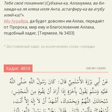
Тебе своё покаяние! (Субхана-ка, Аллахумма, ва би-
хамди-ка ля иляха илля Анта, астагфиру-ка ва атубу
иляй-ка)”»
.
Абу Хурайра
, да будет доволен им Аллах, передаёт
от Пророка, мир ему и благословение Аллаха,
подобный хадис. [Тирмизи, № 3433]
* Достоверный хадис за исключением слова «трижды»
Хадис 4859
хасан сахих
عَنْ أَبِي بَرْزَةَ الأَسْلَمِيِّ قَالَ: كَانَ رَسُولُ اللَّهِ صَلَّى اللَّهُ
عَلَيْهِ وَسَلَّمَ يَقُولُ بِأَخَرَةٍ إِذَا أَرَادَ أَنْ يَقُومَ مِنَ الْمَجْلِسِ:
سُبْحَانَكَ اللَّهُمَّ وَبِحَمْدِكَ، أَشْهَدُ أَنْ لاَ إِلَهَ إِلاَّ أَنْتَ،
أَسْتَغْفِرُكَ وَأَتُوبُ إِلَيْكَ. فَقَالَ رَجُلٌ يَا رَسُولَ اللَّهِ: إِنَّكَ