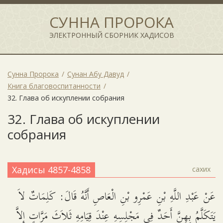
СУННА ПРОРОКА
ЭЛЕКТРОННЫЙ СБОРНИК ХАДИСОВ
Сунна Пророка
Сунан Абу Давуд
Книга благовоспитанности
32. Глава об искуплении собрания
32. Глава об искуплении
собрания
Хадисы 4857-4858
сахих
عَنْ عَبْدِ اللَّهِ بْنِ عَمْرِو بْنِ الْعَاصِ أَنَّهُ قَالَ: كَلِمَاتٌ لاَ
يَتَكَلَّمُ بِهِنَّ أَحَدٌ فِي مَجْلِسِهِ عِنْدَ قِيَامِهِ ثَلاَثَ مَرَّاتٍ إِلاَّ