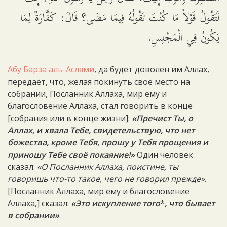
لَتَقُولُ قَوْلاً مَا كُنْتَ تَقُولُهُ فِيمَا مَضَى؟ قَالَ: كَفَّارَةٌ لِمَا
يَكُونُ فِي الْمَجْلِسِ.
Абу Барза аль-Аслями
, да будет доволен им Аллах,
передаёт, что, желая покинуть своё место на
собрании, Посланник Аллаха, мир ему и
благословение Аллаха, стал говорить в конце
[собрания или в конце жизни]:
«Пречист Ты, о
Аллах, и хвала Тебе, свидетельствую, что нет
божества, кроме Тебя, прошу у Тебя прощения и
приношу Тебе своё покаяние!»
Один человек
сказал:
«О Посланник Аллаха, поистине, ты
говоришь что-то такое, чего не говорил прежде»
.
[Посланник Аллаха, мир ему и благословение
Аллаха,] сказал:
«Это искупление того
*
, что бывает
в собрании»
.