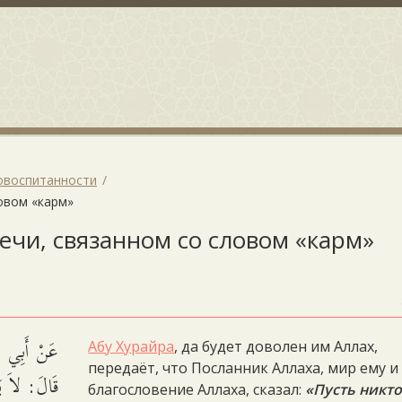
овоспитанности
ловом «карм»
речи, связанном со словом «карм»
عَنْ أَبِي هُر
Абу Хурайра
, да будет доволен им Аллах,
передаёт, что Посланник Аллаха, мир ему и
قَالَ: لاَ يَق
благословение Аллаха, сказал:
«Пусть никто