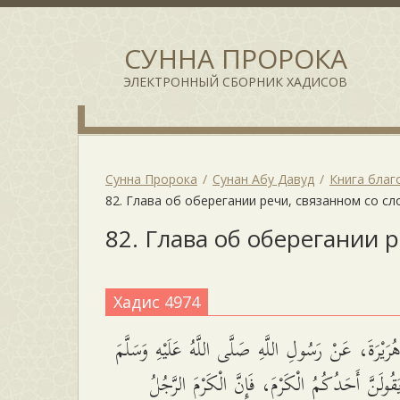
СУННА ПРОРОКА
ЭЛЕКТРОННЫЙ СБОРНИК ХАДИСОВ
Сунна Пророка
Сунан Абу Давуд
Книга благ
82. Глава об оберегании речи, связанном со с
82. Глава об оберегании 
Хадис 4974
َيْرَةَ، عَنْ رَسُولِ اللَّهِ صَلَّى اللَّهُ عَلَيْهِ وَسَلَّمَ
ُولَنَّ أَحَدُكُمُ الْكَرْمَ، فَإِنَّ الْكَرْمَ الرَّجُلُ