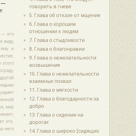
” —
говорить в гневе
:
5. Глава об отказе от мщения
6. Глава о хорошем
отношении к людям
м — это
7. Глава о стыдливости
о виду,
 ему и
8. Глава о благонравии
честие,
9. Глава о нежелательности
н этого
возвышения
граду,
10. Глава о нежелательности
 другой
взаимных похвал
людьми
11. Глава о мягкости
буждает
12. Глава о благодарности за
ючённой
добро
ок, мир
нимает,
13. Глава о сидении на
ет это.
дорогах
на него
14. Глава о широко [сидящих