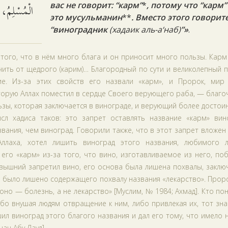
الْمُسْلِمُ،.
вас не говорит: “карм”
*
, потому что “карм
это мусульманин
**
. Вместо этого говорите
“виноградник
(хадаик аль-а‘наб)
”»
.
того, что в нём много блага и он приносит много пользы. Кар
чить от щедрого (карим)… Благородный по сути и великолепный п
ие. Из-за этих свойств его назвали «карм», и Пророк, мир
оторую Аллах поместил в сердце Своего верующего раба, — благо
ьзы, которая заключается в винограде, и верующий более достои
сл хадиса таков: это запрет оставлять название «карм» вино
вания, чем виноград. Говорили также, что в этот запрет вложен
ллаха, хотел лишить виноград этого названия, любимого 
его «карм» из-за того, что вино, изготавливаемое из него, по
евышний запретил вино, его основа была лишена похвалы, закл
но было лишено содержащего похвалу названия «лекарство». Прор
 оно — болезнь, а не лекарство» [Муслим, № 1984; Ахмад]. Кто по
бо внушая людям отвращение к ним, либо привлекая их, тот зна
ил виноград этого благого названия и дал его тому, что имело 
ан Абу Дауд].