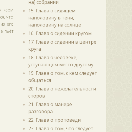
на] собрании
м карм
15. Глава о сидящем
ся, что
наполовину в тени,
 из его
наполовину на солнце
не пьёт
16. Глава о сидении кругом
17. Глава о сидении в центре
круга
18. Глава о человеке,
уступающем место другому
19. Глава о том, с кем следует
общаться
20. Глава о нежелательности
споров
21. Глава о манере
разговора
22. Глава о проповеди
23. Глава о том, что следует