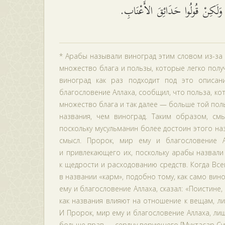
 وَلَكِنْ قُولُوا حَدَائِقَ الأَعْنَابِ
* Арабы называли виноград этим словом из-за 
множество блага и пользы, которые легко полу
виноград как раз подходит под это описан
благословение Аллаха, сообщил, что польза, к
множество блага и так далее — больше той пол
названия, чем виноград. Таким образом, смы
поскольку мусульманин более достоин этого наз
смысл. Пророк, мир ему и благословение А
и привлекающего их, поскольку арабы назвали 
к щедрости и расходованию средств. Когда Вс
в названии «карм», подобно тому, как само ви
ему и благословение Аллаха, сказал: «Поистине,
как названия влияют на отношение к вещам, ли
И Пророк, мир ему и благословение Аллаха, лиш
больше прав — сердцу верующего [Мухтасар Сун