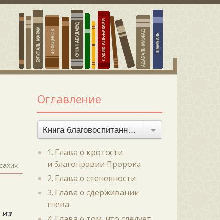
Оглавление
Книга благовоспитанности
1. Глава о кротости
и благонравии Пророка
сахих
2. Глава о степенности
3. Глава о сдерживании
гнева
 из
4. Глава о том, что следует