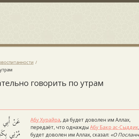
овоспитанности
 утрам
лательно говорить по утрам
عَنْ أَبِي هُر
Абу Хурайра
, да будет доволен им Аллах,
передаёт, что однажды
Абу Бакр ас-Сыддик
مُرْنِي بِكَ.
будет доволен им Аллах, сказал:
«О Посланн