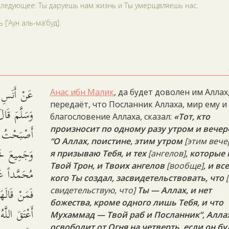
следующее: Ты даруешь нам жизнь и Ты умерщвляешь нас.
‘Аун аль-ма‘буд].
عَنْ أَنَسِ ب
Анас ибн Малик
, да будет доволен им Аллах
передаёт, что Посланник Аллаха, мир ему и
وَسَلَّمَ قَا
благословение Аллаха, сказал:
«Тот, кто
أَصْبَحْتُ أ
произносит по одному разу утром и вечер
“О Аллах, поистине, этим утром
[этим вече
وَجَمِيعَ خَلْ
я призываю Тебя, и тех
[ангелов]
, которые 
Твой Трон, и Твоих ангелов
[вообще]
, и вс
مُحَمَّداً عَ،
кого Ты создал, засвидетельствовать, что
فَمَنْ قَالَهَا
свидетельствую, что]
Ты — Аллах, и нет
божества, кроме одного лишь Тебя, и что
أَعْتَقَ اللَّهُ
Мухаммад — Твой раб и Посланник”, Алла
освободит от Огня на четверть, если он бу