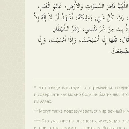
للَّهُمَّ فَاطِرَ السَّمَوَاتِ وَالأَرْضِ، عَالِمَ الْغَيْبِ
، رَبَّ كُلِّ شَيْءٍ وَمَلِيكَهُ، أَشْهَدُ أَنْ لاَ إِلَهَ إِلاَّ
ذُ بِكَ مِنْ شَرِّ نَفْسِي، وَشَرِّ الشَّيْطَانِ
َالَ: قُلْهَا إِذَا أَصْبَحْتَ، وَإِذَا أَمْسَيْتَ، وَإِذَا
مَضْجَعَكَ
* Это свидетельствует о стремлении сподв
и совершать как можно больше благих дел. Это 
им Аллах.
** Могут также подразумеваться мир вечный и м
*** Это указание на опасность, исходящую от
и при этом просить защиты у Всевышнего 