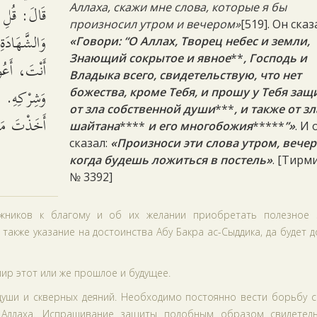
قَالَ: قُلِ ا
Аллаха, скажи мне слова, которые я бы
произносил утром и вечером»
[519]. Он сказ
وَالشَّهَادَةِ
«Говори: “O Аллах, Творец небес и земли,
Знающий сокрытое и явное
**
, Господь и
أَنْتَ، أَعُو
Владыка всего, свидетельствую, что нет
وَشِرْكِهِ. ق
божества, кроме Тебя, и прошу у Тебя за
от зла собственной души
***
, и также от зл
أَخَذْتَ .
шайтана
****
и его многобожия
*****
”»
. И 
сказал:
«Произноси эти слова утром, вече
когда будешь ложиться в постель»
. [Тирм
№ 3392]
ижников к благому и об их желании приобретать полезное 
также указание на достоинства Абу Бакра ас-Сыддика, да будет 
ир этот или же прошлое и будущее.
 души и скверных деяний. Необходимо постоянно вести борьбу 
Аллаха. Испрашивание защиты подобным образом свидетель