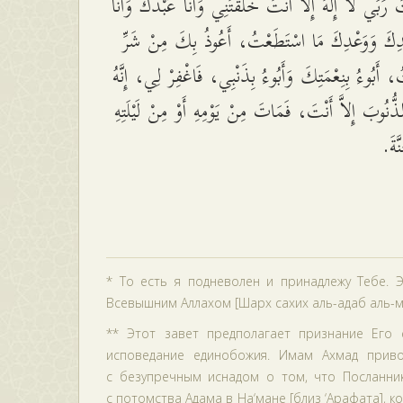
تَ رَبِّي لاَ إِلَهَ إِلاَّ أَنْتَ خَلَقْتَنِي وَأَنَا عَبْدُكَ وَأَنَا
كَ وَوَعْدِكَ مَا اسْتَطَعْتُ، أَعُوذُ بِكَ مِنْ شَرِّ
أَبُوءُ بِنِعْمَتِكَ وَأَبُوءُ بِذَنْبِي، فَاغْفِرْ لِي، إِنَّهُ
لذُّنُوبَ إِلاَّ أَنْتَ، فَمَاتَ مِنْ يَوْمِهِ أَوْ مِنْ لَيْلَتِهِ
َّةَ
* То есть я подневолен и принадлежу Тебе. 
Всевышним Аллахом [Шарх сахих аль-адаб аль-м
** Этот завет предполагает признание Его е
исповедание единобожия. Имам Ахмад приво
с безупречным иснадом о том, что Посланник 
с потомства Адама в На‘мане [близ ‘Арафата], 