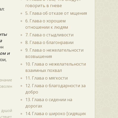
говорить в гневе
ал:
5. Глава об отказе от мщения
6. Глава о хорошем
отношении к людям
щиты
7. Глава о стыдливости
а
8. Глава о благонравии
он
9. Глава о нежелательности
ром и
возвышения
изи,
10. Глава о нежелательности
взаимных похвал
11. Глава о мягкости
знание
12. Глава о благодарности за
доволен
добро
13. Глава о сидении на
дорогах
с душой
14. Глава о широко [сидящих
ствует