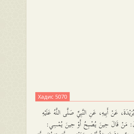
Хадис 5070
َيْدَةَ، عَنْ أَبِيهِ، عَنِ النَّبِيِّ صَلَّى اللَّهُ عَلَيْهِ
َالَ: مَنْ قَالَ حِينَ يُصْبِحُ أَوْ حِينَ يُمْسِي