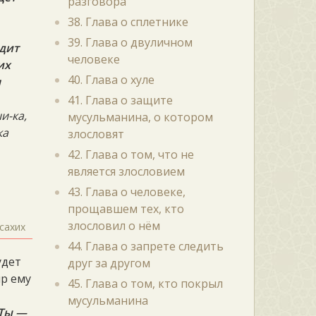
разговора
38. Глава о сплетнике
39. Глава о двуличном
одит
человеке
их
40. Глава о хуле
я
41. Глава о защите
и-ка,
мусульманина, о котором
ка
злословят
42. Глава о том, что не
является злословием
43. Глава о человеке,
прощавшем тех, кто
злословил о нём
сахих
44. Глава о запрете следить
удет
друг за другом
ир ему
45. Глава о том, кто покрыл
мусульманина
 Ты —