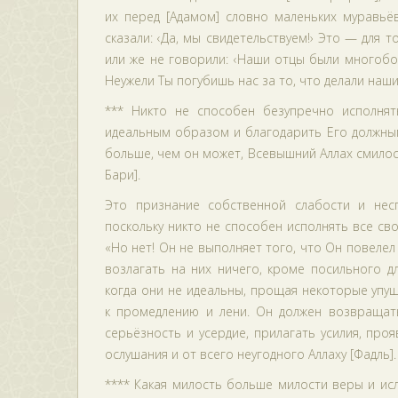
их перед [Адамом] словно маленьких муравьёв,
сказали: ‹Да, мы свидетельствуем!› Это — для 
или же не говорили: ‹Наши отцы были многобо
Неужели Ты погубишь нас за то, что делали наши 
*** Никто не способен безупречно исполнят
идеальным образом и благодарить Его должным
больше, чем он может, Всевышний Аллах смилост
Бари].
Это признание собственной слабости и нес
поскольку никто не способен исполнять все св
«Но нет! Он не выполняет того, что Он повелел е
возлагать на них ничего, кроме посильного д
когда они не идеальны, прощая некоторые упущ
к промедлению и лени. Он должен возвращать
серьёзность и усердие, прилагать усилия, про
ослушания и от всего неугодного Аллаху [Фадль].
**** Какая милость больше милости веры и исл