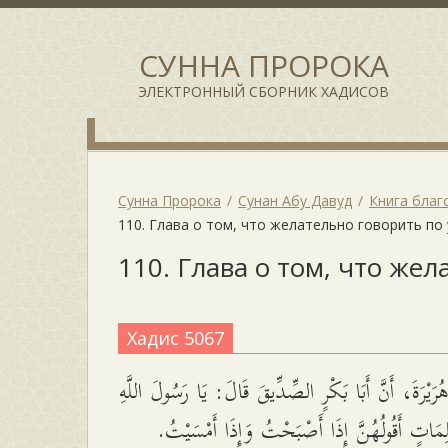
СУННА ПРОРОКА
ЭЛЕКТРОННЫЙ СБОРНИК ХАДИСОВ
Сунна Пророка
Сунан Абу Давуд
Книга благ
110. Глава о том, что желательно говорить по
110. Глава о том, что же
Хадис 5067
َيْرَةَ، أَنَّ أَبَا بَكْرٍ الصِّدِّيقَ قَالَ: يَا رَسُولَ اللَّهِ
لِمَاتٍ أَقُولُهُنَّ إِذَا أَصْبَحْتُ وَإِذَا أَمْسَيْتُ