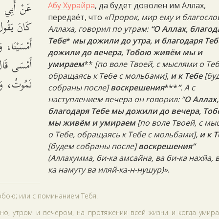
عَنْ أَبِي هُرَ
Абу Хурайра
, да будет доволен им Аллах,
передаёт, что
«Пророк, мир ему и благосло
كَانَ يَقُولُ
Аллаха, говорил по утрам:
“О Аллах, благод
أَمْسَيْنَا، 
Тебе
*
мы дожили до утра, и благодаря Те
дожили до вечера, Тобою живём мы и
أَمْسَى قَالَ
умираем
**
[по воле Твоей, с мыслями о Теб
обращаясь к Тебе с мольбами]
, и к Тебе
[бу
نَمُوتُ، وَإ.
собраны после]
воскрешения
***
”
. А с
наступлением вечера он говорил: “
О Аллах,
благодаря Тебе мы дожили до вечера, То
мы живём и умираем
[по воле Твоей, с м
о Тебе, обращаясь к Тебе с мольбами]
, и к 
[будем собраны после]
воскрешения”
(Аллахумма, би-ка амсайна, ва би-ка нахйа, в
ка намуту ва иляй-ка-н-нушур)»
.
обою; или с поминанием Тебя.
но, утром и вечером, на протяжении всей жизни и когда умира