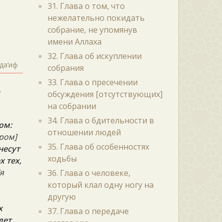
31. Глава о том, что
нежелательно покидать
собрание, не упомянув
имени Аллаха
32. Глава об искуплении
да‘иф
собрания
33. Глава о пресечении
,
обсуждения [отсутствующих]
на собрании
34. Глава о бдительности в
ом:
отношении людей
ром]
35. Глава об особенностях
несут
ходьбы
ех тех,
[я
36. Глава о человеке,
который клал одну ногу на
другую
х
37. Глава о передаче
дет