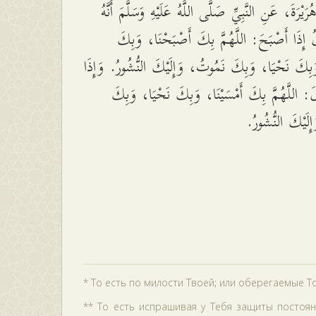
يْرَةَ، عَنِ النَّبِيِّ صَلَّى اللَّهُ عَلَيْهِ وَسَلَّمَ أَنَّهُ
 إِذَا أَصْبَحَ: اللَّهُمَّ بِكَ أَصْبَحْنَا، وَبِكَ
وَبِكَ نَحْيَا، وَبِكَ نَمُوتُ، وَإِلَيْكَ النُّشُورُ. وَإِذَا
: اللَّهُمَّ بِكَ أَمْسَيْنَا، وَبِكَ نَحْيَا، وَبِكَ
ِلَيْكَ النُّشُورُ
* То есть по милости Твоей; или оберегаемые Т
** То есть испрашивая у Тебя защиты постоян