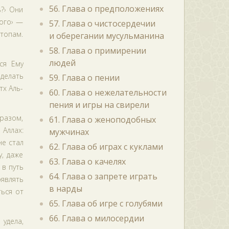
56. Глава о предположениях
ь?› Они
того› —
57. Глава о чистосердечии
топам.
и оберегании мусульманина
58. Глава о примирении
людей
ся Ему
 делать
59. Глава о пении
тх Аль-
60. Глава о нежелательности
пения и игры на свирели
разом,
61. Глава о женоподобных
 Аллах:
мужчинах
не стал
62. Глава об играх с куклами
, даже
63. Глава о качелях
 в путь
64. Глава о запрете играть
являть
в нарды
ться от
65. Глава об игре с голубями
66. Глава о милосердии
 удела,