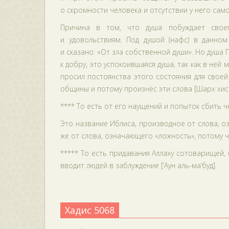
о скромности человека и отсутствии у него сам
Причина в том, что душа побуждает свое
и удовольствиям. Под душой (нафс) в данном
и сказано: «От зла собственной души». Но душа
к добру, это успокоившаяся душа, так как в ней
просил постоянства этого состояния для своей
общины и потому произнёс эти слова [Шарх хисн
**** То есть от его наущений и попыток сбить че
Это название Иблиса, производное от слова, о
же от слова, означающего «ложность», потому ч
***** То есть придавания Аллаху сотоварищей,
вводит людей в заблуждение [‘Аун аль-ма‘буд].
Хадис 5068