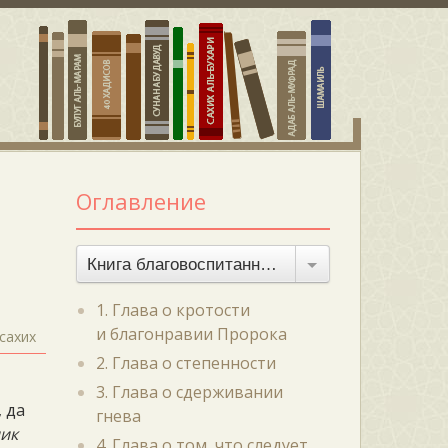
Оглавление
Книга благовоспитанности
1. Глава о кротости
и благонравии Пророка
сахих
2. Глава о степенности
3. Глава о сдерживании
, да
гнева
ик
4. Глава о том, что следует