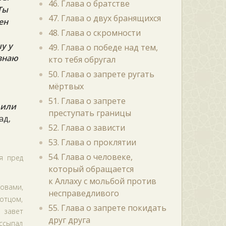
46. Глава о братстве
Ты
47. Глава о двух бранящихся
рен
48. Глава о скромности
у у
49. Глава о победе над тем,
изнаю
кто тебя обругал
50. Глава о запрете ругать
мёртвых
51. Глава о запрете
 или
преступать границы
ад,
52. Глава о зависти
53. Глава о проклятии
54. Глава о человеке,
я пред
который обращается
к Аллаху с мольбой против
овами,
несправедливого
отцом,
55. Глава о запрете покидать
 завет
друг друга
ассыпал