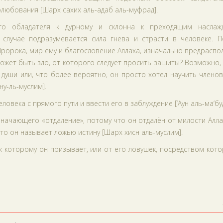
олюбования [Шарх сахих аль-адаб аль-муфрад].
го обладателя к дурному и склонна к преходящим наслаж
 случае подразумевается сила гнева и страсти в человеке. П
 Пророка, мир ему и благословение Аллаха, изначально предрасп
 может быть зло, от которого следует просить защиты? Возможно,
 души или, что более вероятно, он просто хотел научить члено
у-ль-муслим].
ловека с прямого пути и ввести его в заблуждение [‘Аун аль-ма‘буд
значающего «отдаление», потому что он отдалён от милости Алла
то он называет ложью истину [Шарх хисн аль-муслим].
 к которому он призывает, или от его ловушек, посредством кот