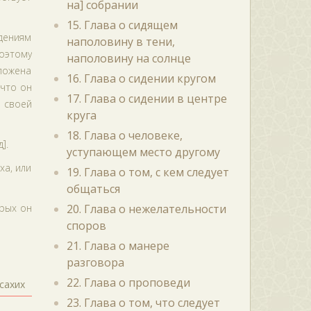
на] собрании
15. Глава о сидящем
дениям
наполовину в тени,
оэтому
наполовину на солнце
оложена
16. Глава о сидении кругом
 что он
17. Глава о сидении в центре
в своей
круга
18. Глава о человеке,
].
уступающем место другому
ха, или
19. Глава о том, с кем следует
общаться
орых он
20. Глава о нежелательности
споров
21. Глава о манере
разговора
22. Глава о проповеди
сахих
23. Глава о том, что следует