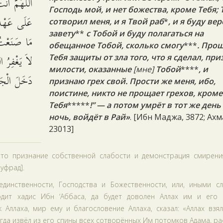
اللَّهُمَّ أَنْ
Господь мой, и нет божества, кроме Тебя; 
عَلَى عَهْدِ
сотворил меня, и я Твой раб
*
, и я буду ве
завету
**
с Тобой и буду полагаться на
مَا صَنَعْتُ، 
обещанное Тобой
, сколько смогу
***
. Прош
لاَ يَغْفِرُ ا
Тебя защиты от зла того, что я сделал
, пр
милости, оказанные
[мне]
Тобой
****
, и
دَخَلَ الْجَن.
признаю грех свой. Прости же меня, ибо,
поистине, никто не прощает грехов, кроме
Тебя
*****
!” — а потом умрёт в тот же день
ночь, войдёт в Рай»
. [Ибн Маджа, 3872; Ахм
23013]
Это признание собственной слабости и демонстрация смирени
уфрад].
динственности, Господства и Божественности, или, иными сл
дит хадис Ибн ‘Аббаса, да будет доволен Аллах им и его 
Аллаха, мир ему и благословение Аллаха, сказал: «Аллах взял
когда извёл из его спины всех сотворённых Им потомков Адама, р