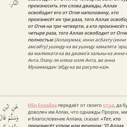
النَّارِ.
произносить эти слова дважды, Аллах
освободит его от Огня наполовину, кто
произнесёт их три раза, того Аллах освоб
от Огня на три четверти, а кто произнесёт 
четыре раза, того Аллах освободит от Огн
полностью
(
Аллахумма, инни асбахту (инни
амсайту) ушхиду-ка ва ушхиду хамалята ‘арш
ва маляиката-ка ва джами’а халькы-ка анна-
Анта Ллаху ля иляха илля Анта, ва анна
Мухаммадан ‘абду-ка ва расулю-ка)
»
.
عَنِ ابْنِ بُر
Ибн Бурайда
передаёт от своего
отца
, да б
доволен им Аллах, что однажды Пророк, м
وَسَلَّمَ ق:
и благословение Аллаха, сказал:
«Тот, кто
произнесёт утром или вечером: “О Аллах,