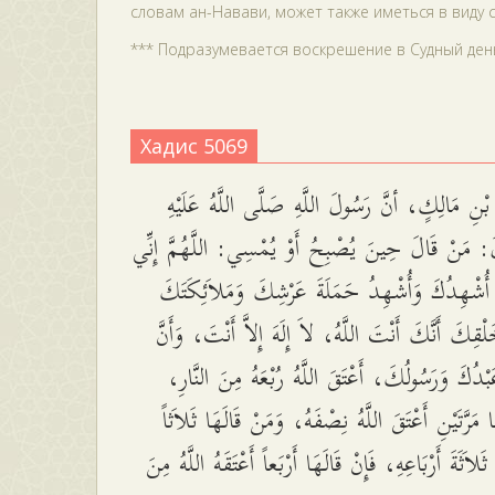
словам ан-Навави, может также иметься в виду 
*** Подразумевается воскрешение в Судный день [
Хадис 5069
ْنِ مَالِكٍ، أنَّ رَسُولَ اللَّهِ صَلَّى اللَّهُ عَلَيْهِ
لَ: مَنْ قَالَ حِينَ يُصْبِحُ أَوْ يُمْسِي: اللَّهُمَّ إِنِّي
ُشْهِدُكَ وَأُشْهِدُ حَمَلَةَ عَرْشِكَ وَمَلاَئِكَتَكَ
قِكَ أَنَّكَ أَنْتَ اللَّهُ، لاَ إِلَهَ إِلاَّ أَنْتَ، وَأَنَّ
بْدُكَ وَرَسُولُكَ، أَعْتَقَ اللَّهُ رُبْعَهُ مِنَ النَّارِ
 مَرَّتَيْنِ أَعْتَقَ اللَّهُ نِصْفَهُ، وَمَنْ قَالَهَا ثَلاَثاً
 ثَلاَثَةَ أَرْبَاعِهِ، فَإِنْ قَالَهَا أَرْبَعاً أَعْتَقَهُ اللَّهُ مِنَ