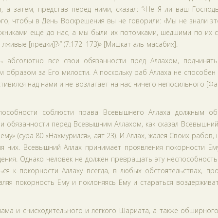
 а затем, представ перед ними, сказал: “‹Не Я ли ваш Господ
того, чтобы в День Воскрешения вы не говорили: ‹Мы не знали э
жниками ещё до нас, а мы были их потомками, шедшими по их с
лживые [предки]?›” (7:172–173)» [Мишкат аль-масабих].
ь абсолютно все свои обязанности пред Аллахом, подчинять
 образом за Его милости. А поскольку раб Аллаха не способен
ивился над нами и не возлагает на нас ничего непосильного [Фа
пособности соблюсти права Всевышнего Аллаха должным об
ои обязанности перед Всевышним Аллахом, как сказал Всевышний
му» (сура 80 «Нахмурился», аят 23). И Аллах, жалея Своих рабов, 
ля них. Всевышний Аллах принимает проявления покорности Ему
ения. Однако человек не должен превращать эту неспособность
ся к покорности Аллаху всегда, в любых обстоятельствах, про
являя покорность Ему и поклоняясь Ему и стараться воздержива
ама и снисходительного и лёгкого Шариата, а также обширного