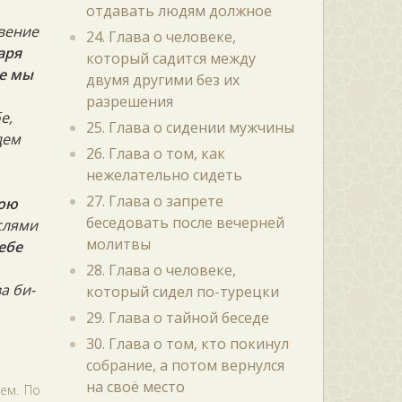
отдавать людям должное
вение
24. Глава о человеке,
аря
который садится между
бе мы
двумя другими без их
разрешения
е,
25. Глава о сидении мужчины
дем
26. Глава о том, как
нежелательно сидеть
27. Глава о запрете
бою
беседовать после вечерней
ыслями
молитвы
Тебе
28. Глава о человеке,
а би-
который сидел по-турецки
29. Глава о тайной беседе
30. Глава о том, кто покинул
собрание, а потом вернулся
на своё место
ем. По