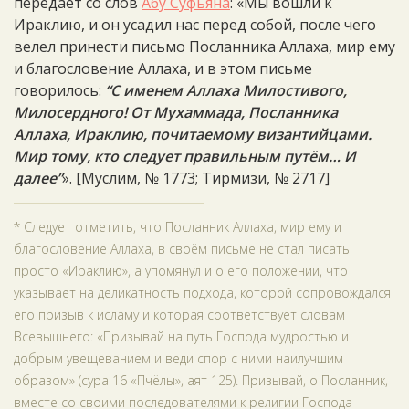
передаёт со слов
Абу Суфьяна
: «Мы вошли к
Ираклию, и он усадил нас перед собой, после чего
велел принести письмо Посланника Аллаха, мир ему
и благословение Аллаха, и в этом письме
говорилось:
“C именем Аллаха Милостивого,
Милосердного! От Мухаммада, Посланника
Аллаха, Ираклию, почитаемому византийцами.
Мир тому, кто следует правильным путём… И
далее”
». [Муслим, № 1773; Тирмизи, № 2717]
* Следует отметить, что Посланник Аллаха, мир ему и
благословение Аллаха, в своём письме не стал писать
просто «Ираклию», а упомянул и о его положении, что
указывает на деликатность подхода, которой сопровождался
его призыв к исламу и которая соответствует словам
Всевышнего: «Призывай на путь Господа мудростью и
добрым увещеванием и веди спор с ними наилучшим
образом» (сура 16 «Пчёлы», аят 125). Призывай, о Посланник,
вместе со своими последователями к религии Господа