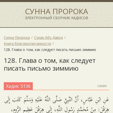
СУННА ПРОРОКА
ЭЛЕКТРОННЫЙ СБОРНИК ХАДИСОВ
Сунна Пророка
Сунан Абу Давуд
Книга благовоспитанности
128. Глава о том, как следует писать письмо зиммию
128. Глава о том, как следует
писать письмо зиммию
Хадис 5136
сахих
عَنِ ابْنِ عَبَّاسٍ، أَنَّ النَّبِيَّ صَلَّى اللَّهُ عَلَيْهِ وَسَلَّمَ كَتَبَ إِلَى
هِرَقْلَ: مِنْ مُحَمَّدٍ رَسُولِ اللَّهِ، إِلَى هِرَقْلَ عَظِيمِ الرُّومِ،