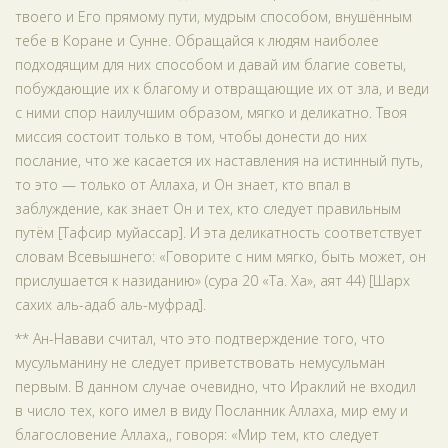
твоего и Его прямому пути, мудрым способом, внушённым
тебе в Коране и Сунне. Обращайся к людям наиболее
подходящим для них способом и давай им благие советы,
побуждающие их к благому и отвращающие их от зла, и веди
с ними спор наилучшим образом, мягко и деликатно. Твоя
миссия состоит только в том, чтобы донести до них
послание, что же касается их наставления на истинный путь,
то это — только от Аллаха, и Он знает, кто впал в
заблуждение, как знает Он и тех, кто следует правильным
путём [Тафсир муйассар]. И эта деликатность соответствует
словам Всевышнего: «Говорите с ним мягко, быть может, он
прислушается к назиданию» (сура 20 «Та. Ха», аят 44) [Шарх
сахих аль-адаб аль-муфрад].
** Ан-Навави считал, что это подтверждение того, что
мусульманину не следует приветствовать немусульман
первым. В данном случае очевидно, что Ираклий не входил
в число тех, кого имел в виду Посланник Аллаха, мир ему и
благословение Аллаха,, говоря: «Мир тем, кто следует