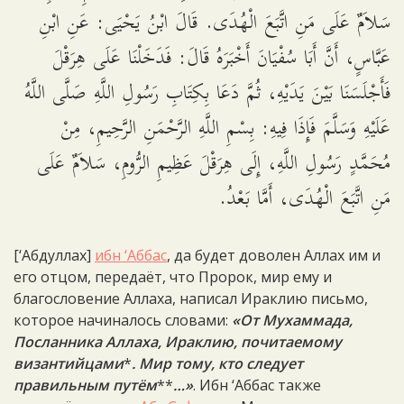
سَلاَمٌ عَلَى مَنِ اتَّبَعَ الْهُدَى. قَالَ ابْنُ يَحْيَى: عَنِ ابْنِ
عَبَّاسٍ، أَنَّ أَبَا سُفْيَانَ أَخْبَرَهُ قَالَ: فَدَخَلْنَا عَلَى هِرَقْلَ
فَأَجْلَسَنَا بَيْنَ يَدَيْهِ، ثُمَّ دَعَا بِكِتَابِ رَسُولِ اللَّهِ صَلَّى اللَّهُ
عَلَيْهِ وَسَلَّمَ فَإِذَا فِيهِ: بِسْمِ اللَّهِ الرَّحْمَنِ الرَّحِيمِ، مِنْ
مُحَمَّدٍ رَسُولِ اللَّهِ، إِلَى هِرَقْلَ عَظِيمِ الرُّومِ، سَلاَمٌ عَلَى
مَنِ اتَّبَعَ الْهُدَى، أَمَّا بَعْدُ.
[‘Абдуллах]
ибн ‘Аббас
, да будет доволен Аллах им и
его отцом, передаёт, что Пророк, мир ему и
благословение Аллаха, написал Ираклию письмо,
которое начиналось словами:
«От Мухаммада,
Посланника Аллаха, Ираклию, почитаемому
византийцами
*
. Мир тому, кто следует
правильным путём
**
…»
. Ибн ‘Аббас также