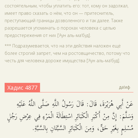
состоятельным, чтобы уплатить его: тот, кому он задолжал,
имеет право сказать о нём, что он — притеснитель,
преступающий границы дозволенного и так далее. Также
разрешается упоминать о пороках человека с целью
предостережения от них [‘Аун аль-ма‘буд].
*** Подразумевается, что на эти действия наложен ещё
более строгий запрет, чем на ростовщичество, потому что
честь для человека дороже имущества [‘Аун аль-ма‘буд].
Хадис 4877
да‘иф
عَنْ أَبِي هُرَيْرَةَ، قَالَ: قَالَ رَسُولُ اللَّهِ صَلَّى اللَّهُ عَلَيْهِ
وَسَلَّمَ: إِنَّ مِنْ أَكْبَرِ الْكَبَائِرِ اسْتِطَالَةَ الْمَرْءِ فِي عِرْضِ رَجُلٍ
مُسْلِمٍ بِغَيْرِ حَقٍّ، وَمِنَ الْكَبَائِرِ السَّبَّتَانِ بِالسَّبَّةِ.