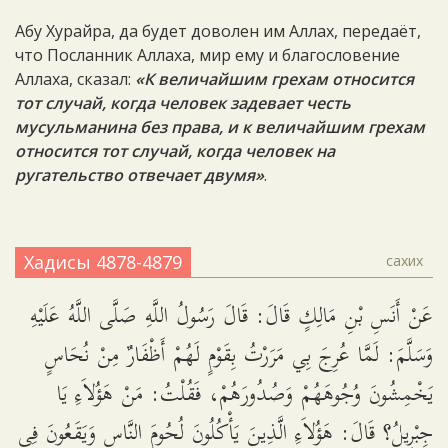
Абу Хурайра, да будет доволен им Аллах, передаёт,
что Посланник Аллаха, мир ему и благословение
Аллаха, сказал:
«К величайшим грехам относится
тот случай, когда человек задевает честь
мусульманина без права, и к величайшим грехам
относится тот случай, когда человек на
ругательство отвечает двумя»
.
Хадисы 4878-4879
сахих
عَنْ أَنَسِ بْنِ مَالِكٍ قَالَ: قَالَ رَسُولُ اللَّهِ صَلَّى اللَّهُ عَلَيْهِ
وَسَلَّمَ: لَمَّا عُرِجَ بِي مَرَرْتُ بِقَوْمٍ لَهُمْ أَظْفَارٌ مِنْ نُحَاسٍ
يَخْمِشُونَ وُجُوهَهُمْ وَصُدُورَهُمْ، فَقُلْتُ: مَنْ هَؤُلاَءِ يَا
جِبْرِيلُ؟ قَالَ: هَؤُلاَءِ الَّذِينَ يَأْكُلُونَ لُحُومَ النَّاسِ وَيَقَعُونَ فِي