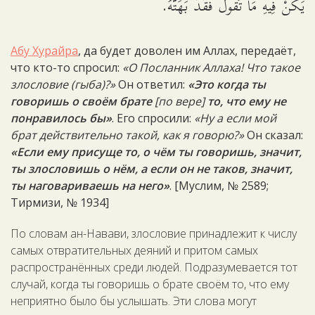
يَكُنْ فِيهِ مَا تَقُولُ فَقَدْ بَهَتَّهُ.
Абу Хурайра
, да будет доволен им Аллах, передаёт,
что кто-то спросил:
«О Посланник Аллаха! Что такое
злословие (гыба)?»
Он ответил:
«Это когда ты
говоришь о своём брате
[по вере]
то, что ему не
понравилось бы»
. Его спросили:
«Ну а если мой
брат действительно такой, как я говорю?»
Он сказал:
«Если ему присуще то, о чём ты говоришь, значит,
ты злословишь о нём, а если он не таков, значит,
ты наговариваешь на него»
. [Муслим, № 2589;
Тирмизи, № 1934]
По словам ан-Навави, злословие принадлежит к числу
самых отвратительных деяний и притом самых
распространённых среди людей. Подразумевается тот
случай, когда ты говоришь о брате своём то, что ему
неприятно было бы услышать. Эти слова могут