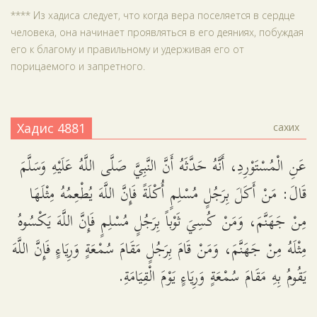
**** Из хадиса следует, что когда вера поселяется в сердце
человека, она начинает проявляться в его деяниях, побуждая
его к благому и правильному и удерживая его от
порицаемого и запретного.
Хадис 4881
сахих
عَنِ الْمُسْتَوْرِدِ، أَنَّهُ حَدَّثَهُ أَنَّ النَّبِيَّ صَلَّى اللَّهُ عَلَيْهِ وَسَلَّمَ
قَالَ: مَنْ أَكَلَ بِرَجُلٍ مُسْلِمٍ أُكْلَةً فَإِنَّ اللَّهَ يُطْعِمُهُ مِثْلَهَا
مِنْ جَهَنَّمَ، وَمَنْ كُسِيَ ثَوْباً بِرَجُلٍ مُسْلِمٍ فَإِنَّ اللَّهَ يَكْسُوهُ
مِثْلَهُ مِنْ جَهَنَّمَ، وَمَنْ قَامَ بِرَجُلٍ مَقَامَ سُمْعَةٍ وَرِيَاءٍ فَإِنَّ اللَّهَ
يَقُومُ بِهِ مَقَامَ سُمْعَةٍ وَرِيَاءٍ يَوْمَ الْقِيَامَةِ.