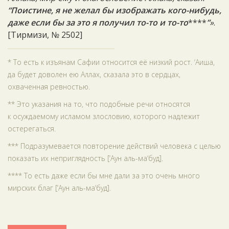
“Поистине, я не желал бы изображать кого-нибудь,
даже если бы за это я получил то-то и то-то
****
”
»
.
[Тирмизи, № 2502]
* То есть к изъянам Сафии относится её низкий рост. ‘Аиша,
да будет доволен ею Аллах, сказала это в сердцах,
охваченная ревностью.
** Это указания на то, что подобные речи относятся
к осуждаемому исламом злословию, которого надлежит
остерегаться.
*** Подразумевается повторение действий человека с целью
показать их неприглядность [‘Аун аль-ма‘буд].
**** То есть даже если бы мне дали за это очень много
мирских благ [‘Аун аль-ма‘буд].