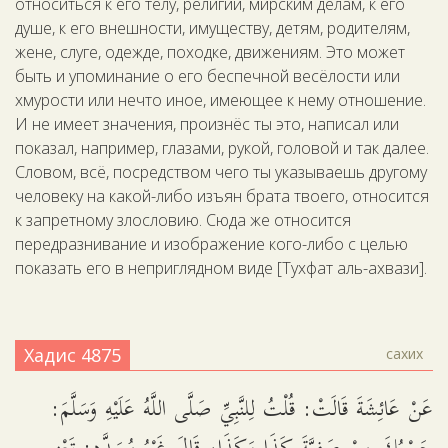
относиться к его телу, религии, мирским делам, к его
душе, к его внешности, имуществу, детям, родителям,
жене, слуге, одежде, походке, движениям. Это может
быть и упоминание о его беспечной весёлости или
хмурости или нечто иное, имеющее к нему отношение.
И не имеет значения, произнёс ты это, написал или
показал, например, глазами, рукой, головой и так далее.
Словом, всё, посредством чего ты указываешь другому
человеку на какой-либо изъян брата твоего, относится
к запретному злословию. Сюда же относится
передразнивание и изображение кого-либо с целью
показать его в неприглядном виде [Тухфат аль-ахвази].
Хадис 4875
сахих
عَنْ عَائِشَةَ قَالَتْ: قُلْتُ لِلنَّبِيِّ صَلَّى اللَّهُ عَلَيْهِ وَسَلَّمَ: