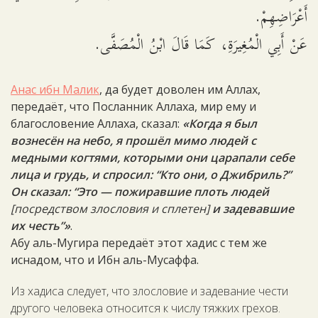
أَعْرَاضِهِمْ.
عَنْ أَبِي الْمُغِيرَةِ، كَمَا قَالَ ابْنُ الْمُصَفَّى.
Анас ибн Малик
, да будет доволен им Аллах,
передаёт, что Посланник Аллаха, мир ему и
благословение Аллаха, сказал:
«Когда я был
вознесён на небо, я прошёл мимо людей с
медными когтями, которыми они царапали себе
лица и грудь, и спросил: “Кто они, о Джибриль?”
Он сказал: “Это — пожиравшие плоть людей
[посредством злословия и сплетен]
и задевавшие
их честь”»
.
Абу аль-Мугира передаёт этот хадис с тем же
иснадом, что и Ибн аль-Мусаффа.
Из хадиса следует, что злословие и задевание чести
другого человека относится к числу тяжких грехов.