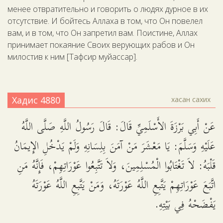
менее отвратительно и говорить о людях дурное в их
отсутствие. И бойтесь Аллаха в том, что Он повелел
вам, и в том, что Он запретил вам. Поистине, Аллах
принимает покаяние Своих верующих рабов и Он
милостив к ним [Тафсир муйассар].
Хадис 4880
хасан сахих
عَنْ أَبِي بَرْزَةَ الأَسْلَمِيِّ قَالَ: قَالَ رَسُولُ اللَّهِ صَلَّى اللَّهُ
عَلَيْهِ وَسَلَّمَ: يَا مَعْشَرَ مَنْ آمَنَ بِلِسَانِهِ وَلَمْ يَدْخُلِ الإِيمَانُ
قَلْبَهُ: لاَ تَغْتَابُوا الْمُسْلِمِينَ، وَلاَ تَتَّبِعُوا عَوْرَاتِهِمْ، فَإِنَّهُ مَنِ
اتَّبَعَ عَوْرَاتِهِمْ يَتَّبِعِ اللَّهُ عَوْرَتَهُ، وَمَنْ يَتَّبِعِ اللَّهُ عَوْرَتَهُ
يَفْضَحْهُ فِي بَيْتِهِ.