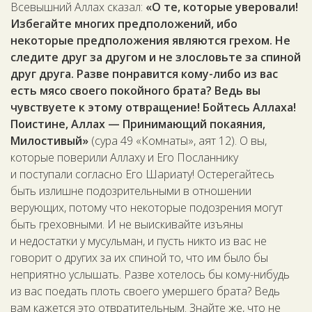
Всевышний Аллах сказал:
«О те, которые уверовали!
Избегайте многих предположений, ибо
некоторые предположения являются грехом. Не
следите друг за другом и не злословьте за спиной
друг друга. Разве понравится кому-либо из вас
есть мясо своего покойного брата? Ведь вы
чувствуете к этому отвращение! Бойтесь Аллаха!
Поистине, Аллах — Принимающий покаяния,
Милостивый»
(сура 49 «Комнаты», аят 12). О вы,
которые поверили Аллаху и Его Посланнику
и поступали согласно Его Шариату! Остерегайтесь
быть излишне подозрительными в отношении
верующих, потому что некоторые подозрения могут
быть греховными. И не выискивайте изъяны
и недостатки у мусульман, и пусть никто из вас не
говорит о других за их спиной то, что им было бы
неприятно услышать. Разве хотелось бы кому-нибудь
из вас поедать плоть своего умершего брата? Ведь
вам кажется это отвратительным. Знайте же, что не