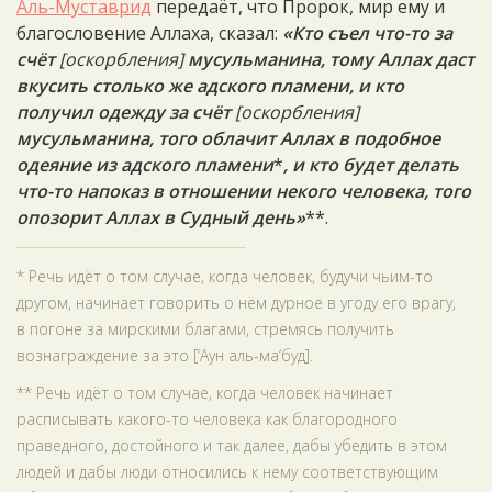
Аль-Муставрид
передаёт, что Пророк, мир ему и
благословение Аллаха, сказал:
«Кто съел что-то за
счёт
[оскорбления]
мусульманина, тому Аллах даст
вкусить столько же адского пламени, и кто
получил одежду за счёт
[оскорбления]
мусульманина, того облачит Аллах в подобное
одеяние из адского пламени
*
, и кто будет делать
что-то напоказ в отношении некого человека, того
опозорит Аллах в Судный день»
**.
* Речь идёт о том случае, когда человек, будучи чьим-то
другом, начинает говорить о нём дурное в угоду его врагу,
в погоне за мирскими благами, стремясь получить
вознаграждение за это [‘Аун аль-ма‘буд].
** Речь идёт о том случае, когда человек начинает
расписывать какого-то человека как благородного
праведного, достойного и так далее, дабы убедить в этом
людей и дабы люди относились к нему соответствующим