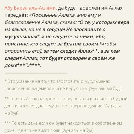
Абу Барза аль-Аслями
, да будет доволен им Аллах,
передаёт:
«Посланник Аллаха, мир ему и
благословение Аллаха, сказал:
“О те, у которых вера
на языке, но не в сердце! Не злословьте о
мусульманах
*
и не следите за ними, ибо,
поистине, кто следит за братом своим
[чтобы
опорочить его]
, за тем следит Аллах
**
, а за кем
следит Аллах, тот будет опозорен в своём же
доме
***
”
»
****.
* Это указание на то, что злословить о мусульманах
свойственно лицемерам, а не верующим [‘Аун аль-ма‘буд].
** То есть Аллах раскроет его недостатки и изъяны в Судный
день или же воздаст ему за его скверное деяние [‘Аун аль-
ма‘буд].
*** То есть даже если он будет находиться в собственном
доме, где его не видят люди [‘Аун аль-ма‘буд].