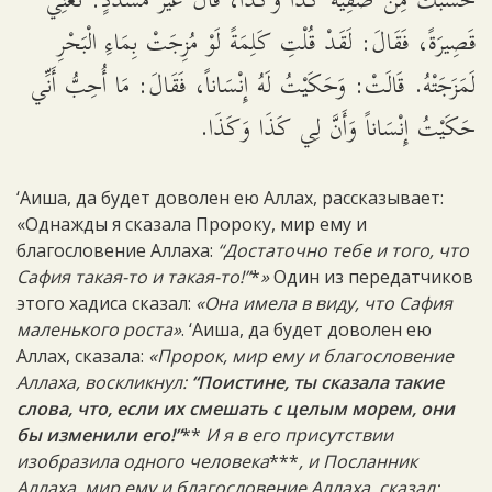
حَسْبُكَ مِنْ صَفِيَّةَ كَذَا وَكَذَا، قَالَ غَيْرُ مُسَدَّدٍ: تَعْنِي
قَصِيرَةً، فَقَالَ: لَقَدْ قُلْتِ كَلِمَةً لَوْ مُزِجَتْ بِمَاءِ الْبَحْرِ
لَمَزَجَتْهُ. قَالَتْ: وَحَكَيْتُ لَهُ إِنْسَاناً، فَقَالَ: مَا أُحِبُّ أَنِّي
حَكَيْتُ إِنْسَاناً وَأَنَّ لِي كَذَا وَكَذَا.
‘Аиша, да будет доволен ею Аллах, рассказывает:
«Однажды я сказала Пророку, мир ему и
благословение Аллаха:
“Достаточно тебе и того, что
Сафия такая-то и такая-то!”
*
»
Один из передатчиков
этого хадиса сказал:
«Она имела в виду, что Сафия
маленького роста»
. ‘Аиша, да будет доволен ею
Аллах, сказала:
«Пророк, мир ему и благословение
Аллаха, воскликнул:
“Поистине, ты сказала такие
слова, что, если их смешать с целым морем, они
бы изменили его!”
**
И я в его присутствии
изобразила одного человека
***
, и Посланник
Аллаха, мир ему и благословение Аллаха, сказал: