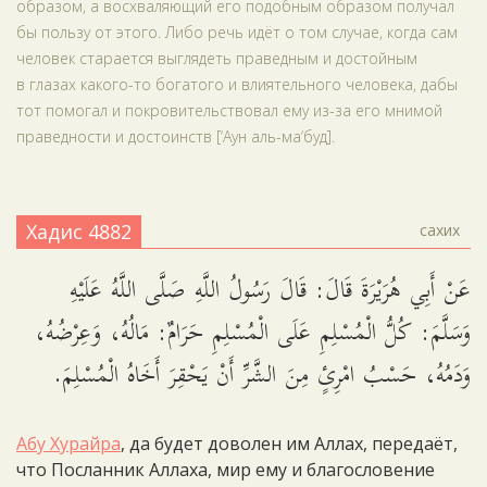
образом, а восхваляющий его подобным образом получал
бы пользу от этого. Либо речь идёт о том случае, когда сам
человек старается выглядеть праведным и достойным
в глазах какого-то богатого и влиятельного человека, дабы
тот помогал и покровительствовал ему из-за его мнимой
праведности и достоинств [‘Аун аль-ма‘буд].
Хадис 4882
сахих
عَنْ أَبِي هُرَيْرَةَ قَالَ: قَالَ رَسُولُ اللَّهِ صَلَّى اللَّهُ عَلَيْهِ
وَسَلَّمَ: كُلُّ الْمُسْلِمِ عَلَى الْمُسْلِمِ حَرَامٌ: مَالُهُ، وَعِرْضُهُ،
وَدَمُهُ، حَسْبُ امْرِئٍ مِنَ الشَّرِّ أَنْ يَحْقِرَ أَخَاهُ الْمُسْلِمَ.
Абу Хурайра
, да будет доволен им Аллах, передаёт,
что Посланник Аллаха, мир ему и благословение