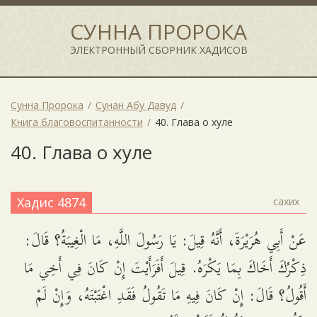
СУННА ПРОРОКА
ЭЛЕКТРОННЫЙ СБОРНИК ХАДИСОВ
Сунна Пророка
Сунан Абу Давуд
Книга благовоспитанности
40. Глава о хуле
40. Глава о хуле
Хадис 4874
сахих
عَنْ أَبِي هُرَيْرَةَ، أَنَّهُ قِيلَ: يَا رَسُولَ اللَّهِ، مَا الْغِيبَةُ؟ قَالَ:
ذِكْرُكَ أَخَاكَ بِمَا يَكْرَهُ. قِيلَ أَفَرَأَيْتَ إِنْ كَانَ فِي أَخِي مَا
أَقُولُ؟ قَالَ: إِنْ كَانَ فِيهِ مَا تَقُولُ فَقَدِ اغْتَبْتَهُ، وَإِنْ لَمْ