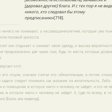
[даровал другие] блага. И с тех пор я не вид
никого, кто следовал бы этому
предписанию»
[718].
ё ничего не понимают, а несовершеннолетние, которые уже пон
тигли половой зрелости.
спит или отдыхает и снимает свою одежду, и высока вероятност
е предназначено для чужих глаз, будь то места, которые долж
.
вергает этот.
и его отцом, сначала считал это обязательным, а потом отказ
хадисе следует понимать как указание на желательность. Либо
к и помещения, в которое никто к человеку не зайдёт, и это не я
, в которое никто к человеку не зайдёт. А, судя по всему, в т
о [Базль аль-маджхуд].