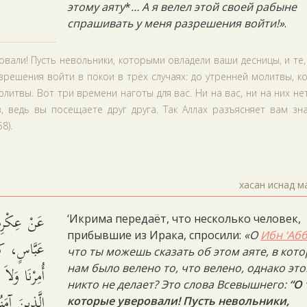
этому аяту
*
… А я велел этой своей рабыне
спрашивать у меня разрешения войти!»
.
овали! Пусть невольники, которыми овладели ваши десницы, и те,
зрешения войти в покои в трёх случаях: до утренней молитвы, к
литвы. Вот три времени наготы для вас. Ни на вас, ни на них не
, ведь вы посещаете друг друга. Так Аллах разъясняет вам зн
8).
хасан иснад м
عَنْ عِكْرِمَة
‘Икрима передаёт, что несколько человек,
прибывшие из Ирака, спросили:
«О
Ибн ‘Аб
عَبَّاسٍ، كَي
что ты можешь сказать об этом аяте, в кот
أُمِرْنَا وَلاَ
нам было велено то, что велено, однако это
никто не делает? Это слова Всевышнего:
“О 
الَّذِينَ آمَن
которые уверовали! Пусть невольники,