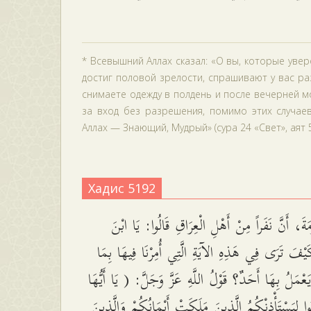
* Всевышний Аллах сказал: «О вы, которые увер
достиг половой зрелости, спрашивают у вас ра
снимаете одежду в полдень и после вечерней мо
за вход без разрешения, помимо этих случаев
Аллах — Знающий, Мудрый» (сура 24 «Свет», аят 5
Хадис 5192
َ، أَنَّ نَفَراً مِنْ أَهْلِ الْعِرَاقِ قَالُوا: يَا ابْنَ
ْفَ تَرَى فِي هَذِهِ الآيَةِ الَّتِي أُمِرْنَا فِيهَا بِمَا
 يَعْمَلُ بِهَا أَحَدٌ؟ قَوْلُ اللَّهِ عَزَّ وَجَلَّ: ( يَا أَيُّهَا
ُوا لِيَسْتَأْذِنْكُمُ الَّذِينَ مَلَكَتْ أَيْمَانُكُمْ وَالَّذِينَ