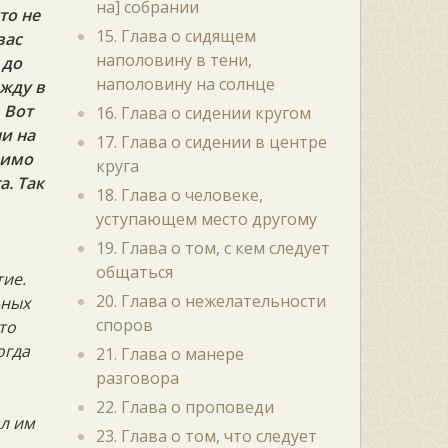
на] собрании
то не
15. Глава о сидящем
вас
наполовину в тени,
 до
наполовину на солнце
ежду в
. Вот
16. Глава о сидении кругом
ни на
17. Глава о сидении в центре
мимо
круга
а. Так
18. Глава о человеке,
уступающем место другому
19. Глава о том, с кем следует
общаться
ие.
20. Глава о нежелательности
ьных
споров
то
огда
21. Глава о манере
разговора
22. Глава о проповеди
ал им
23. Глава о том, что следует