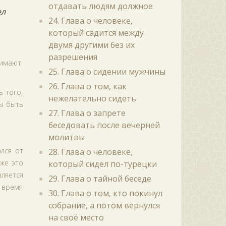
отдавать людям должное
ел
24. Глава о человеке,
который садится между
двумя другими без их
разрешения
имают,
25. Глава о сидении мужчины
26. Глава о том, как
ь того,
нежелательно сидеть
ны быть
27. Глава о запрете
беседовать после вечерней
молитвы
ался от
28. Глава о человеке,
 же это
который сидел по-турецки
вляется
29. Глава о тайной беседе
о время
30. Глава о том, кто покинул
собрание, а потом вернулся
на своё место