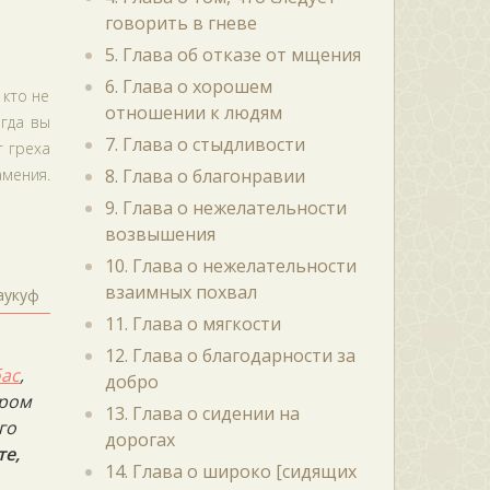
говорить в гневе
5. Глава об отказе от мщения
6. Глава о хорошем
 кто не
отношении к людям
огда вы
7. Глава о стыдливости
т греха
амения.
8. Глава о благонравии
9. Глава о нежелательности
возвышения
10. Глава о нежелательности
взаимных похвал
аукуф
11. Глава о мягкости
12. Глава о благодарности за
бас
,
добро
ором
13. Глава о сидении на
го
дорогах
те,
14. Глава о широко [сидящих