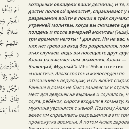
которыми овладели ваши десницы, и те, к
لَمْ يَبْلُغُ
достиг половой зрелости
*
, спрашивают у 
الْفَجْرِ وَح
разрешения войти в покои в трёх случаях:
утренней молитвы, когда вы снимаете од
صَلاَةِ الْعِ
полдень и после вечерней молитвы
(‘иша)
три времени наготы** для вас. Ни на вас, 
عَلَيْهِمْ جُن
них нет греха за вход без разрешения, по
عَلِيمٌ حَكِي
этих случаев, ведь вы посещаете друг друг
Аллах разъясняет вам знамения. Аллах —
بِالْمُؤْمِنِي
Знающий, Мудрый”
»
. Ибн ‘Аббас ответил:
سُتُورٌ وَلاَ 
«Поистине, Аллах кроток и милосерден по
отношению к верующим, и Он любит сокрыт
الرَّجُلِ وَال
Раньше в домах не было занавесок и отдел
мест для девушек на выданье и случалось, ч
تِلْكَ الْعَوْ
слуга, ребёнок, сирота входили в комнату, к
أَحَداً يَعْ.
мужчина уединялся с женой. Поэтому Аллах
велел им спрашивать разрешения в эти три
промежутка времени. А потом Аллах даров
[возможность использовать] занавески и