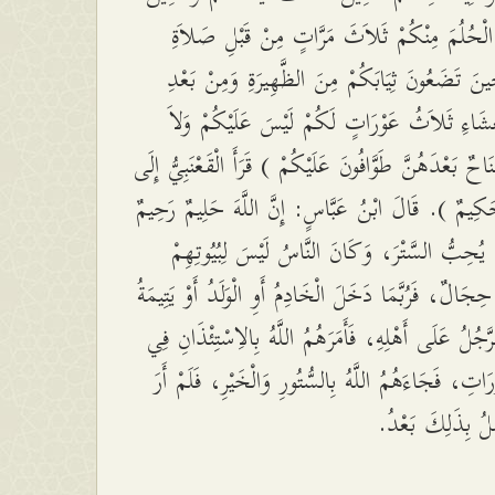
وا الْحُلُمَ مِنْكُمْ ثَلاَثَ مَرَّاتٍ مِنْ قَبْلِ صَلاَةِ
ِينَ تَضَعُونَ ثِيَابَكُمْ مِنَ الظَّهِيرَةِ وَمِنْ بَعْدِ
شَاءِ ثَلاَثُ عَوْرَاتٍ لَكُمْ لَيْسَ عَلَيْكُمْ وَلاَ
َاحٌ بَعْدَهُنَّ طَوَّافُونَ عَلَيْكُمْ ) قَرَأَ الْقَعْنَبِيُّ إِلَى
( مٌ ). قَالَ ابْنُ عَبَّاسٍ: إِنَّ اللَّهَ حَلِيمٌ رَحِيمٌ
نَ يُحِبُّ السَّتْرَ، وَكَانَ النَّاسُ لَيْسَ لِبُيُوتِهِمْ
حِجَالٌ، فَرُبَّمَا دَخَلَ الْخَادِمُ أَوِ الْوَلَدُ أَوْ يَتِيمَةُ
رَّجُلُ عَلَى أَهْلِهِ، فَأَمَرَهُمُ اللَّهُ بِالاِسْتِئْذَانِ فِي
رَاتِ، فَجَاءَهُمُ اللَّهُ بِالسُّتُورِ وَالْخَيْرِ، فَلَمْ أَرَ
مَلُ بِذَلِكَ بَعْدُ