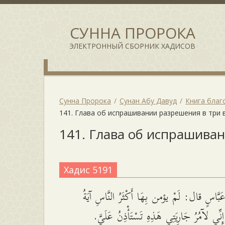
СУННА ПРОРОКА
ЭЛЕКТРОННЫЙ СБОРНИК ХАДИСОВ
Сунна Пророка
Сунан Абу Давуд
Книга благ
141. Глава об испрашивании разрешения в три
141. Глава об испрашива
Хадис 5191
بَّاسٍ قال: لَمْ يؤمن بِهَا أَكْثَرُ النَّاسِ آيَةُ
إِنِّي لآمُرُ جَارِيَتِي هَذِهِ تَسْتَأْذِنُ عَلَيَّ