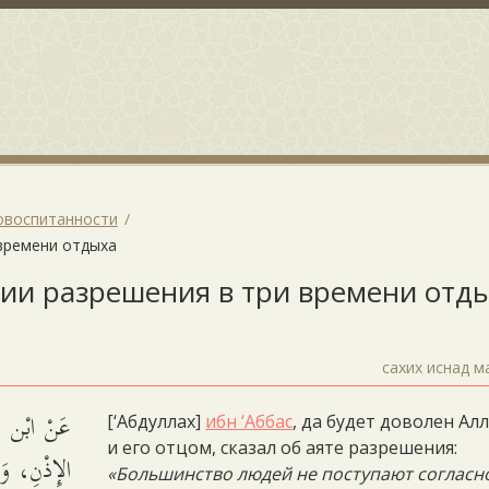
овоспитанности
 времени отдыха
нии разрешения в три времени отд
сахих иснад м
عَنْ ابْن عَ
[‘Абдуллах]
ибн ‘Аббас
, да будет доволен Ал
и его отцом, сказал об аяте разрешения:
الإِذْنِ، وَ.
«Большинство людей не поступают согласн