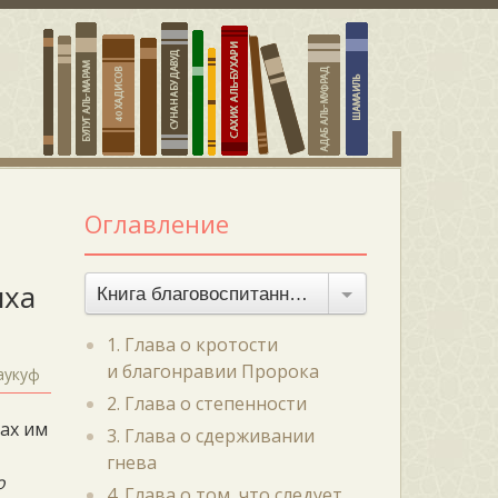
Оглавление
ыха
Книга благовоспитанности
1. Глава о кротости
и благонравии Пророка
аукуф
2. Глава о степенности
лах им
3. Глава о сдерживании
гнева
о
4. Глава о том, что следует