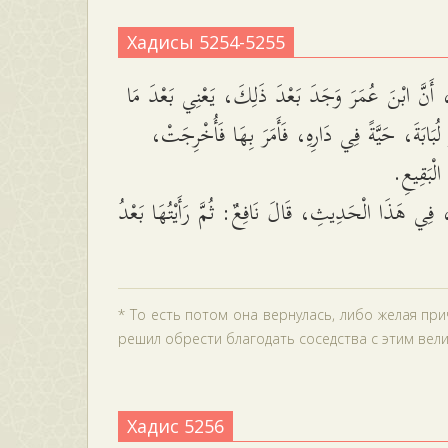
Хадисы 5254-5255
 أَنَّ ابْنَ عُمَرَ وَجَدَ بَعْدَ ذَلِكَ، يَعْنِي بَعْدَ مَا
ُو لُبَابَةَ، حَيَّةً فِي دَارِهِ، فَأَمَرَ بِهَا فَأُخْرِجَتْ
 الْبَقِيعِ
 فِي هَذَا الْحَدِيثِ، قَالَ نَافِعٌ: ثُمَّ رَأَيْتُهَا بَعْدُ
* То есть потом она вернулась, либо желая пр
решил обрести благодать соседства с этим велик
Хадис 5256