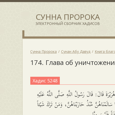
СУННА ПРОРОКА
ЭЛЕКТРОННЫЙ СБОРНИК ХАДИСОВ
Сунна Пророка
Сунан Абу Давуд
Книга благ
174. Глава об уничтожен
Хадис 5248
َيْرَةَ قَالَ: قَالَ رَسُولُ اللَّهِ صَلَّى اللَّهُ عَلَيْهِ
 سَالَمْنَاهُنَّ مُنْذُ حَارَبْنَاهُنَّ، وَمَنْ تَرَكَ شَيْئاً
فَةً فَلَيْسَ مِنَّا