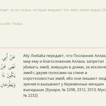
одит из-за страха, который внушают эти змеи своим видом [‘А
аха ибн ‘Умара.
عَنْ أَبِي لُب
Абу Любаба передаёт, что Посланник Аллах
мир ему и благословение Аллаха, запретил
نَهَى عَنْ قَ
убивать змей, живущих в домах, за исключ
يَكُونَ ذَا الط
змей с двумя полосами на спине и
короткохвостых змей, ибо они лишают лю
وَيَطْرَحَان.
зрения и вызывают у беременных женщин
выкидыши. [Бухари, № 3298, 3312, 3313; Мус
№ 2232]