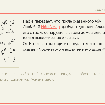
сахих 
عَنْ نَافِعٍ،
Нафи‘ передаёт, что после сказанного Абу
Любабой
Ибн ‘Умар
, да будет доволен Алла
حَدَّثَهُ أَب،
его отцом, обнаружил в своём доме змею и
يَعْنِي إِلَى.
велел вынести её на Аль-Бакы‘.
От Нафи‘ в этом хадисе передаётся, что он
عَنْ نَافِعٍ،
сказал:
«После этого я видел её в его доме»
*
فِي بَيْتِهِ.
ичинить вред, либо это был уверовавший джинн в образе змеи, 
им сподвижником [‘Аун аль-ма‘буд].