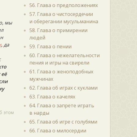
56. Глава о предположениях
57. Глава о чистосердечии
и оберегании мусульманина
о, мы
ел
58. Глава о примирении
он
людей
и
, да
59. Глава о пении
60. Глава о нежелательности
:
пения и игры на свирели
кто
61. Глава о женоподобных
 её
мужчинах
если
62. Глава об играх с куклами
му
63. Глава о качелях
64. Глава о запрете играть
Об этом
в нарды
65. Глава об игре с голубями
66. Глава о милосердии