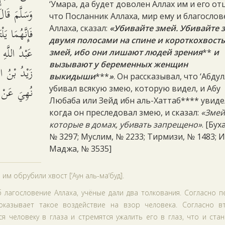
‘Умара, да будет доволен Аллах им и его от
وَسَلَّمَ قَا،
что Посланник Аллаха, мир ему и благосло
فَإِنَّهُمَا 
Аллаха, сказал:
«Убивайте змей. Убивайте 
двумя полосами на спине и короткохвост
عَبْدُ اللَّهِ 
змей, ибо они лишают людей зрения
**
и
вызывают у беременных женщин
زَيْدُ بْنُ ال
выкидыши
***
»
. Он рассказывал, что ‘Абду
نُهِيَ عَنْ.
убивал всякую змею, которую видел, и Абу
Любаба или Зейд ибн аль-Хаттаб**** увидел
когда он преследовал змею, и сказал:
«Змей
которые в домах, убивать запрещено»
. [Бух
№ 3297; Муслим, № 2233; Тирмизи, № 1483; 
Маджа, № 3535]
 им обрубили хвост [‘Аун аль-ма‘буд].
 лагословение Аллаха, учёные дали два толкования. Согласно 
 оказывает такое воздействие на взор человека. Согласно в
я человеку в глаза и стремятся ужалить его в глаз, что и ста