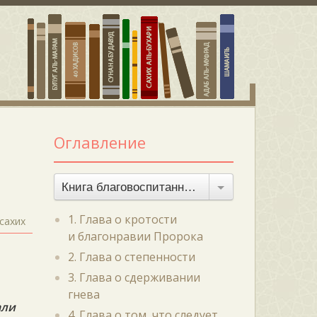
Оглавление
Книга благовоспитанности
1. Глава о кротости
сахих
и благонравии Пророка
2. Глава о степенности
3. Глава о сдерживании
гнева
али
4. Глава о том, что следует