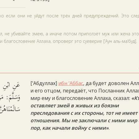
ко если они не уйдут после трёх дней предупреждений. Это сле
, не убивайте змею, а иначе потом приползёт муж или жена эт
и благословение Аллаха, опроверг это суеверие [‘Аун аль-ма‘буд].
عَنِ ابْنِ عَ
[‘Абдуллах]
ибн ‘Аббас
, да будет доволен Ал
и его отцом, передаёт, что Посланник Алла
وَسَلَّمَ: مَن
мир ему и благословение Аллаха, сказал:
«К
سَالَمْنَاهُن.
оставляет змей в живых из боязни
преследования с их стороны, тот не имеет
отношения. Мы не заключали с ними мир 
пор, как начали войну с ними»
.