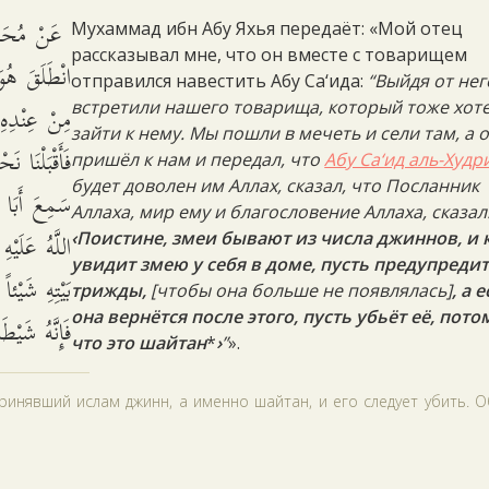
عَنْ مُحَمَّ
Мухаммад ибн Абу Яхья передаёт: «Мой отец
рассказывал мне, что он вместе с товарищем
انْطَلَقَ هُو
отправился навестить Абу Са‘ида:
“Выйдя от нег
مِنْ عِنْدِهِ،
встретили нашего товарища, который тоже хот
зайти к нему. Мы пошли в мечеть и сели там, а 
فَأَقْبَلْنَا 
пришёл к нам и передал, что
Абу Са‘ид аль-Худр
будет доволен им Аллах, сказал, что Посланник
سَمِعَ أَبَا 
Аллаха, мир ему и благословение Аллаха, сказал
اللَّهُ عَلَيْ
‹Поистине, змеи бывают из числа джиннов, и 
увидит змею у себя в доме, пусть предупредит
بَيْتِهِ شَيْئ،
трижды,
[чтобы она больше не появлялась]
, а 
она вернётся после этого, пусть убьёт её, пото
فَإِنَّهُ شَيْ.
что это шайтан
*
›
”
».
принявший ислам джинн, а именно шайтан, и его следует убить. 