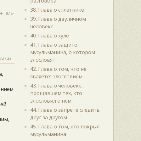
разговора
38. Глава о сплетнике
ун аль-
39. Глава о двуличном
человеке
40. Глава о хуле
41. Глава о защите
мусульманина, о котором
сахих
злословят
42. Глава о том, что не
а,
является злословием
43. Глава о человеке,
ением
прощавшем тех, кто
злословил о нём
дей
44. Глава о запрете следить
друг за другом
лим,
45. Глава о том, кто покрыл
мусульманина