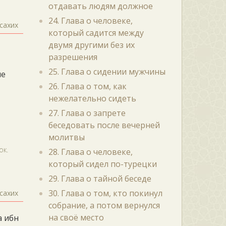
отдавать людям должное
24. Глава о человеке,
сахих
который садится между
двумя другими без их
разрешения
25. Глава о сидении мужчины
ие
26. Глава о том, как
нежелательно сидеть
и
27. Глава о запрете
беседовать после вечерней
молитвы
ок.
28. Глава о человеке,
который сидел по-турецки
29. Глава о тайной беседе
30. Глава о том, кто покинул
сахих
собрание, а потом вернулся
на своё место
а ибн