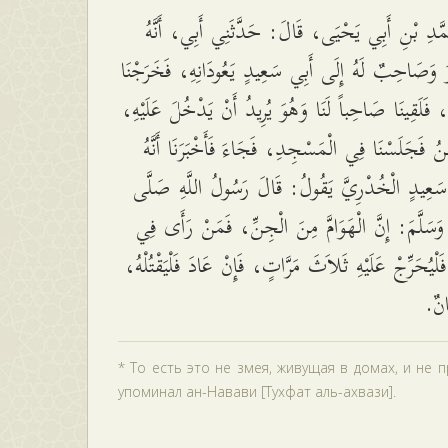
دِ بْنِ أَبِي يَحْيَى، قَالَ: حَدَّثَنِي أَبِي، أَنَّهُ
َ وَصَاحِبٌ لَهُ إِلَى أَبِي سَعِيدٍ يَعُودَانِهِ، فَخَرَجْنَا
، فَلَقِينَا صَاحِباً لَنَا وَهُوَ يُرِيدُ أَنْ يَدْخُلَ عَلَيْهِ
نَحْنُ فَجَلَسْنَا فِي الْمَسْجِدِ، فَجَاءَ فَأَخْبَرَنَا أَنَّهُ
سَعِيدٍ الْخُدْرِيَّ يَقُولُ: قَالَ رَسُولُ اللَّهِ صَلَّى
هِ وَسَلَّمَ: إِنَّ الْهَوَامَّ مِنَ الْجِنِّ، فَمَنْ رَأَى فِي
اً فَلْيُحَرِّجْ عَلَيْهِ ثَلاَثَ مَرَّاتٍ، فَإِنْ عَادَ فَلْيَقْتُلْهُ
طَانٌ
* То есть это не змея, живущая в домах, и не 
упоминал ан-Навави [Тухфат аль-ахвази].