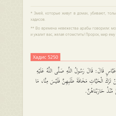
* Змей, которые живут в домах, убивают, толь
хадисов.
** Во времена невежества арабы говорили: мол
и ужалит вас, желая отомстить! Пророк, мир ему 
Хадис 5250
بَّاسٍ قَالَ: قَالَ رَسُولُ اللَّهِ صَلَّى اللَّهُ عَلَيْهِ
ْ تَرَكَ الْحَيَّاتِ مَخَافَةَ طَلَبِهِنَّ فَلَيْسَ مِنَّا، مَا
َّ مُنْذُ حَارَبْنَاهُنَّ