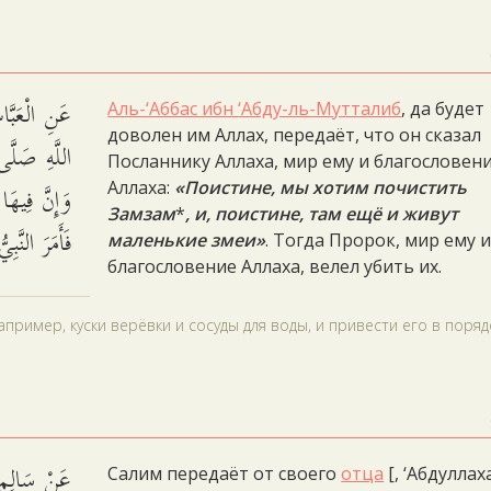
عَنِ الْعَبَّا
Аль-‘Аббас ибн ‘Абду-ль-Мутталиб
, да будет
доволен им Аллах, передаёт, что он сказал
اللَّهِ صَلَّى،
Посланнику Аллаха, мир ему и благословен
وَإِنَّ فِي !
Аллаха:
«Поистине, мы хотим почистить
Замзам
*
, и, поистине, там ещё и живут
فَأَمَرَ النَّب.
маленькие змеи»
. Тогда Пророк, мир ему 
благословение Аллаха, велел убить их.
пример, куски верёвки и сосуды для воды, и привести его в поряд
عَنْ سَالِمٍ،
Салим передаёт от своего
отца
[, ‘Абдуллах