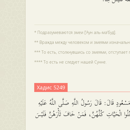
* Подразумеваются змеи [‘Аун аль-ма‘буд].
** Вражда между человеком и змеями изначальна,
*** То есть, столкнувшись со змеями, отступает 
**** То есть не следует нашей Сунне.
Хадис 5249
سْعُودٍ قَالَ: قَالَ رَسُولُ اللَّهِ صَلَّى اللَّهُ عَلَيْهِ
تُلُوا الْحَيَّاتِ كُلَّهُنَّ، فَمَنْ خَافَ ثَأْرَهُنَّ فَلَيْسَ