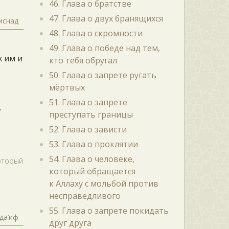
46. Глава о братстве
47. Глава о двух бранящихся
иснад
48. Глава о скромности
49. Глава о победе над тем,
х им и
кто тебя обругал
50. Глава о запрете ругать
мёртвых
51. Глава о запрете
.
преступать границы
52. Глава о зависти
53. Глава о проклятии
54. Глава о человеке,
который
который обращается
к Аллаху с мольбой против
несправедливого
55. Глава о запрете покидать
да‘иф
друг друга