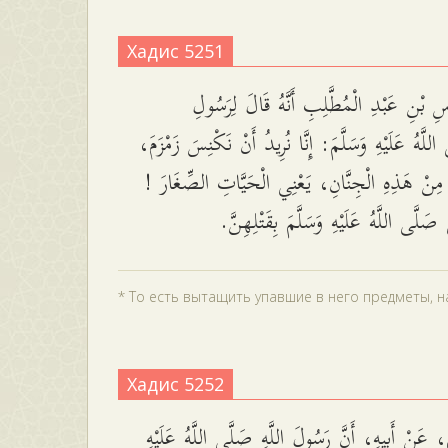
Хадис 5251
سِ بْنِ عَبْدِ الْمُطَّلِبِ أَنَّهُ قَالَ لِرَسُولِ
 اللَّهُ عَلَيْهِ وَسَلَّمَ: إِنَّا نُرِيدُ أَنْ نَكْنِسَ زَمْزَمَ
هَا مِنْ هَذِهِ الْجِنَّانِ، يَعْنِي الْحَيَّاتِ الصِّغَارَ
ِيُّ صَلَّى اللَّهُ عَلَيْهِ وَسَلَّمَ بِقَتْلِهِنَّ
* То есть вытащить упавшие в него предметы, на
Хадис 5252
 عَنْ أَبِيهِ، أَنَّ رَسُولَ اللَّهِ صَلَّى اللَّهُ عَلَيْهِ