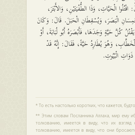
لَ: اقْتُلُوا الْحَيَّاتِ، وَذَا الطُّفْيَتَيْنِ، وَالأَبْتَرَ
يَلْتَمِسَانِ الْبَصَرَ، وَيُسْقِطَانِ الْحَبَلَ. قَالَ: وَكَانَ
يَقْتُلُ كُلَّ حَيَّةٍ وَجَدَهَا، فَأَبْصَرَهُ أَبُو لُبَابَةَ، أَوْ
ْخَطَّابِ، وَهُوَ يُطَارِدُ حَيَّةً، فَقَالَ: إِنَّهُ قَدْ
 ذَوَاتِ الْبُيُوتِ
* То есть настолько коротких, что кажется, будто
** Этим словам Посланника Аллаха, мир ему иб
толкованию, имеется в виду, что их взгляд
толкованию, имеется в виду, что они бросаютс