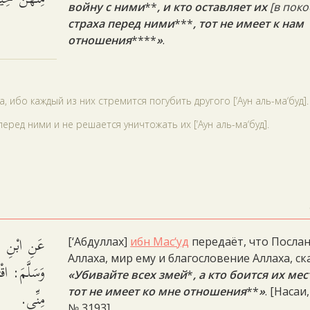
войну с ними
**
, и кто оставляет их
[в поко
страха перед ними
***
, тот не имеет к нам
отношения
****
»
.
 ибо каждый из них стремится погубить другого [‘Аун аль-ма‘буд].
перед ними и не решается уничтожать их [‘Аун аль-ма‘буд].
عَنِ ابْنِ مَ
[‘Абдуллах]
ибн Мас‘уд
передаёт, что Посла
Аллаха, мир ему и благословение Аллаха, ск
وَسَلَّمَ: اقْ
«Убивайте всех змей
*
, а кто боится их мес
مِنِّي.
тот не имеет ко мне отношения
**
»
. [Насаи,
№ 3193]