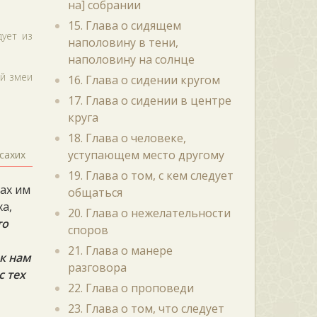
на] собрании
15. Глава о сидящем
дует из
наполовину в тени,
наполовину на солнце
ой змеи
16. Глава о сидении кругом
17. Глава о сидении в центре
круга
18. Глава о человеке,
уступающем место другому
сахих
19. Глава о том, с кем следует
лах им
общаться
ха,
20. Глава о нежелательности
то
споров
21. Глава о манере
 к нам
разговора
с тех
22. Глава о проповеди
23. Глава о том, что следует