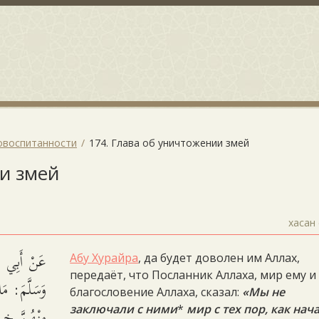
овоспитанности
174. Глава об уничтожении змей
ии змей
хасан 
عَنْ أَبِي هُر
Абу Хурайра
, да будет доволен им Аллах,
передаёт, что Посланник Аллаха, мир ему и
وَسَلَّمَ: مَا
благословение Аллаха, сказал:
«Мы не
مِنْهُنَّ خِي.
заключали с ними
*
мир с тех пор, как нач