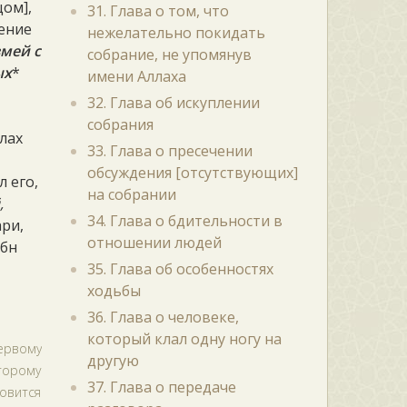
цом],
31. Глава о том, что
вение
нежелательно покидать
змей с
собрание, не упомянув
ых
*
имени Аллаха
32. Глава об искуплении
собрания
ллах
33. Глава о пресечении
обсуждения [отсутствующих]
 его,
на собрании
,
34. Глава о бдительности в
ари,
отношении людей
Ибн
35. Глава об особенностях
ходьбы
36. Глава о человеке,
который клал одну ногу на
первому
другую
торому
37. Глава о передаче
новится