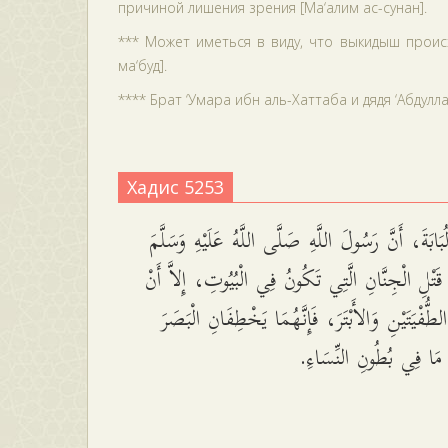
причиной лишения зрения [Ма‘алим ас-сунан].
*** Может иметься в виду, что выкидыш происх
ма‘буд].
**** Брат ‘Умара ибн аль-Хаттаба и дядя ‘Абдулл
Хадис 5253
َابَةَ، أَنَّ رَسُولَ اللَّهِ صَلَّى اللَّهُ عَلَيْهِ وَسَلَّمَ
تْلِ الْجِنَّانِ الَّتِي تَكُونُ فِي الْبُيُوتِ، إِلاَّ أَنْ
ُّفْيَتَيْنِ وَالأَبْتَرَ، فَإِنَّهُمَا يَخْطِفَانِ الْبَصَرَ
ِ مَا فِي بُطُونِ النِّسَاءِ